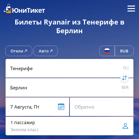
Меню
ЮниТикет
Билеты Ryanair из Тенерифе в
Берлин
Отели
Авто
RUB
TCI
BER
1 пассажир
Эконом класс