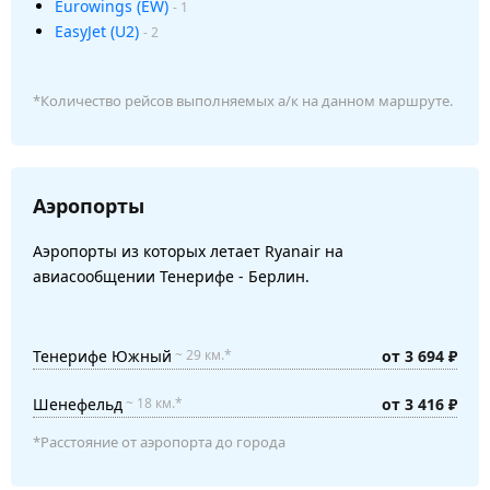
Eurowings (EW)
- 1
EasyJet (U2)
- 2
*Количество рейсов выполняемых а/к на данном маршруте.
Аэропорты
Аэропорты из которых летает Ryanair на
авиасообщении Тенерифе - Берлин.
Тенерифе Южный
от 3 694 ₽
~ 29 км.*
Шенефельд
от 3 416 ₽
~ 18 км.*
*Расстояние от аэропорта до города