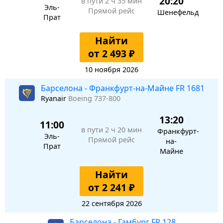
20:20
в пути
2 ч 35 мин
Эль-
Прямой рейс
Шенефельд
Прат
Найти
от 2 493 ₽
10 ноября 2026
Барселона - Франкфурт-на-Майне FR 1681
Ryanair
Boeing 737-800
13:20
11:00
в пути
2 ч 20 мин
Франкфурт-
Эль-
Прямой рейс
на-
Прат
Майне
Найти
от 2 241 ₽
22 сентября 2026
Барселона - Гамбург FR 128