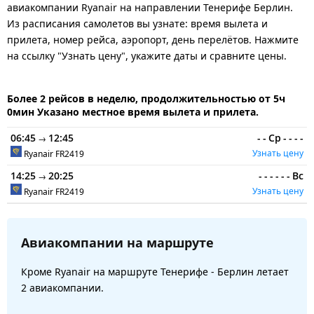
авиакомпании Ryanair на направлении Тенерифе Берлин.
Из расписания самолетов вы узнате: время вылета и
прилета, номер рейса, аэропорт, день перелётов. Нажмите
на ссылку "Узнать цену", укажите даты и сравните цены.
Более 2 рейсов в неделю, продолжительностью от 5ч
0мин Указано местное время вылета и прилета.
06:45
12:45
-
-
Ср
-
-
-
-
→
Узнать цену
Ryanair
FR2419
14:25
20:25
-
-
-
-
-
-
Вс
→
Узнать цену
Ryanair
FR2419
Авиакомпании на маршруте
Кроме Ryanair на маршруте Тенерифе - Берлин летает
2 авиакомпании.