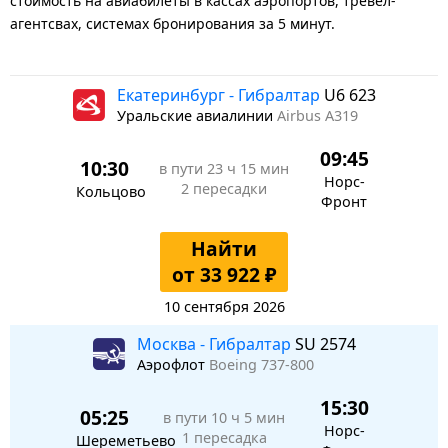
стоимость на авиабилеты в кассах аэропортов, тревел-
агентсвах, системах бронирования за 5 минут.
Екатеринбург - Гибралтар
U6 623
Уральские авиалинии
Airbus A319
09:45
10:30
в пути
23 ч 15 мин
Норс-
2 пересадки
Кольцово
Фронт
Найти
от 33 922 ₽
10 сентября 2026
Москва - Гибралтар
SU 2574
Аэрофлот
Boeing 737-800
15:30
05:25
в пути
10 ч 5 мин
Норс-
1 пересадка
Шереметьево