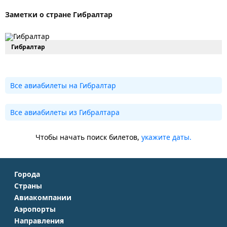
Заметки о стране Гибралтар
Гибралтар
Все авиабилеты на Гибралтар
Все авиабилеты из Гибралтара
Чтобы начать поиск билетов,
укажите даты.
Города
Страны
Москва
Авиакомпании
Крым
Санкт-Петербург
Аэропорты
Аэрофлот
Турция
Симферополь
Направления
Домодедово
S7 Airlines