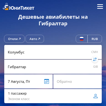
Меню
ЮниТикет
Дешевые авиабилеты на
Гибралтар
Отели
Авто
RUB
CMH
GIB
1 пассажир
Эконом класс