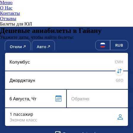
Меню
О Нас
Контакты
ЮниТи
Отзывы
Билеты для ЮЛ
Дешевые авиабилеты в Гайану
Укажите даты, чтобы найти билеты:
RUB
Отели
Авто
CMH
GEO
1 пассажир
Эконом класс