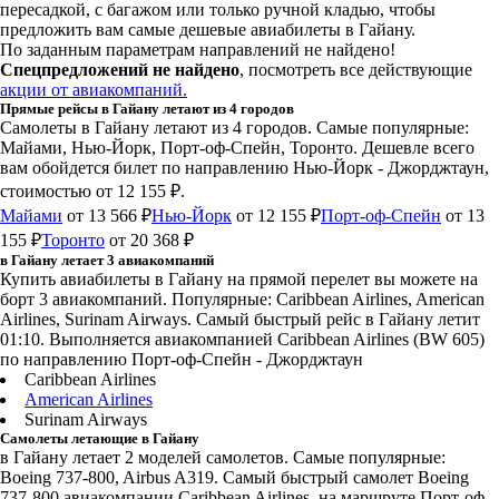
пересадкой, с багажом или только ручной кладью, чтобы
предложить вам самые дешевые авиабилеты в Гайану.
По заданным параметрам направлений не найдено!
Спецпредложений не найдено
, посмотреть все действующие
акции от авиакомпаний.
Прямые рейсы в Гайану летают из 4 городов
Самолеты в Гайану летают из 4 городов. Самые популярные:
Майами, Нью-Йорк, Порт-оф-Спейн, Торонто. Дешевле всего
вам обойдется билет по направлению Нью-Йорк - Джорджтаун,
стоимостью от 12 155 ₽.
Майами
от 13 566 ₽
Нью-Йорк
от 12 155 ₽
Порт-оф-Спейн
от 13
155 ₽
Торонто
от 20 368 ₽
в Гайану летает 3 авиакомпаний
Купить авиабилеты в Гайану на прямой перелет вы можете на
борт 3 авиакомпаний. Популярные: Caribbean Airlines, American
Airlines, Surinam Airways. Самый быстрый рейс в Гайану летит
01:10. Выполняется авиакомпанией Caribbean Airlines (BW 605)
по направлению Порт-оф-Спейн - Джорджтаун
Caribbean Airlines
American Airlines
Surinam Airways
Самолеты летающие в Гайану
в Гайану летает 2 моделей самолетов. Самые популярные:
Boeing 737-800, Airbus A319. Самый быстрый самолет Boeing
737-800 авиакомпании Caribbean Airlines, на маршруте Порт-оф-