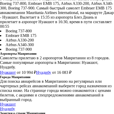
Boeing 737-800, Embraer EMB 175, Airbus A330-200, Airbus A340-
300, Boeing 737-900. Самый быстрый самолет Embraer EMB 175
авиакомпании Mauritania Airlines International, на маршруте Дакар
- Нуакшот. Вылетает в 15:35 из аэропорта Блез Диань и
прилетает в аэропорт Нуакшот в 16:30, время в пути составляет
00:55
Boeing 737-800
Embraer EMB 175
Airbus A330-200
Airbus A340-300
Boeing 737-900
Аэропорты Мавритании
Самолеты прилетаю в 2 аэропортов Мавритании из 8 городов.
Самые популярные аэропорты в Мавритании: Нуакшот,
Нуадибу.
Нуакшот
от 10 994 ₽
Нуадибу
от 16 083 ₽
Города Мавритании
Для поиска авиарейсов в Мавританию на регулярных или
чартерных рейсах авиакомпаний выберите город назначения из
списка ниже. На странице города можно ознакомится с ценами
билетов, с акциями и спецпредложениями авиакомпаний в
выбранный город.
Нуакшот
Нуадибу
Заметки о стране Мавритания