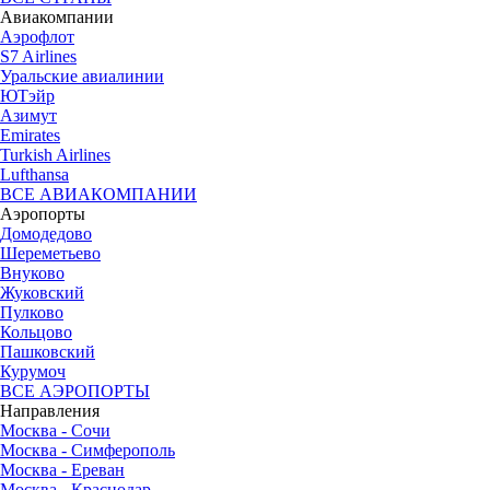
Авиакомпании
Аэрофлот
S7 Airlines
Уральские авиалинии
ЮТэйр
Азимут
Emirates
Turkish Airlines
Lufthansa
ВСЕ АВИАКОМПАНИИ
Аэропорты
Домодедово
Шереметьево
Внуково
Жуковский
Пулково
Кольцово
Пашковский
Курумоч
ВСЕ АЭРОПОРТЫ
Направления
Москва - Сочи
Москва - Симферополь
Москва - Ереван
Москва - Краснодар