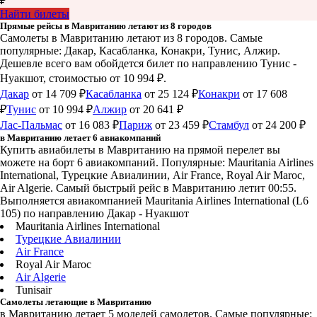
₽
Найти билеты
Прямые рейсы в Мавританию летают из 8 городов
Самолеты в Мавританию летают из 8 городов. Самые
популярные: Дакар, Касабланка, Конакри, Тунис, Алжир.
Дешевле всего вам обойдется билет по направлению Тунис -
Нуакшот, стоимостью от 10 994 ₽.
Дакар
от 14 709 ₽
Касабланка
от 25 124 ₽
Конакри
от 17 608
₽
Тунис
от 10 994 ₽
Алжир
от 20 641 ₽
Лас-Пальмас
от 16 083 ₽
Париж
от 23 459 ₽
Стамбул
от 24 200 ₽
в Мавританию летает 6 авиакомпаний
Купить авиабилеты в Мавританию на прямой перелет вы
можете на борт 6 авиакомпаний. Популярные: Mauritania Airlines
International, Турецкие Авиалинии, Air France, Royal Air Maroc,
Air Algerie. Самый быстрый рейс в Мавританию летит 00:55.
Выполняется авиакомпанией Mauritania Airlines International (L6
105) по направлению Дакар - Нуакшот
Mauritania Airlines International
Турецкие Авиалинии
Air France
Royal Air Maroc
Air Algerie
Tunisair
Самолеты летающие в Мавританию
в Мавританию летает 5 моделей самолетов. Самые популярные: