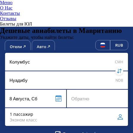
Меню
О Нас
Контакты
ЮниТи
Отзывы
Билеты для ЮЛ
Дешевые авиабилеты в Мавританию
Укажите даты, чтобы найти билеты:
RUB
Отели
Авто
CMH
NDB
1 пассажир
Эконом класс