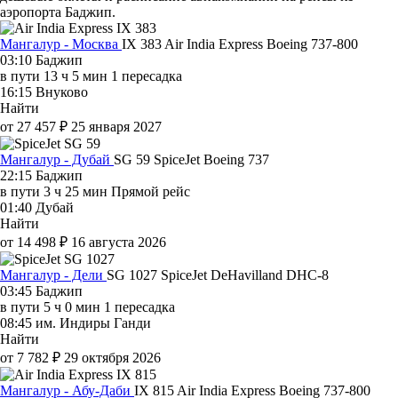
аэропорта Баджип.
Мангалур - Москва
IX 383
Air India Express
Boeing 737-800
03:10
Баджип
в пути
13 ч 5 мин
1 пересадка
16:15
Внуково
Найти
от 27 457 ₽
25 января 2027
Мангалур - Дубай
SG 59
SpiceJet
Boeing 737
22:15
Баджип
в пути
3 ч 25 мин
Прямой рейс
01:40
Дубай
Найти
от 14 498 ₽
16 августа 2026
Мангалур - Дели
SG 1027
SpiceJet
DeHavilland DHC-8
03:45
Баджип
в пути
5 ч 0 мин
1 пересадка
08:45
им. Индиры Ганди
Найти
от 7 782 ₽
29 октября 2026
Мангалур - Абу-Даби
IX 815
Air India Express
Boeing 737-800