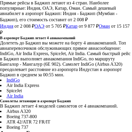
Прямые рейсы в Баджип летают из 4 стран. Наиболее
популярные: Индия, ОАЭ, Катар, Оман. Самый дешевый
авиабилет в аэропорт Баджип: Индия - Баджип (Мумбаи -
Баджип), его стоимость составит от 2 008 ₽
Индия
от 2 008 ₽
ОАЭ
от 5 705 ₽
Катар
от 9 877 ₽
Оман
от 15 157
₽
В аэропорт Баджип летает 4 авиакомпаний
Долететь до Баджип вы можете на борту 4 авиакомпаний. Топ
авиаперевозчиков обслуживающих прямое авиасообщение:
IndiGo, Air India Express, SpiceJet, Air India. Самый быстрый рейс
в Баджип выполняет авиакомпания IndiGo, по маршруту
Бангалор - Мангалур (6E 902). Самолет IndiGo (Airbus A320)
преодолевает расстояние из аэропорта Индустан в аэропорт
Баджип в среднем за 00:55 мин.
IndiGo
Air India Express
SpiceJet
Air India
Самолеты летающие в аэропорт Баджип
В Баджип летает 4 моделей самолетов от 4 авиакомпаний.
Airbus A320
Boeing 737-800
ATR 42/ATR 72 FR/IT
Boeing 737