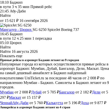
18:10
Баджип
в пути
3 ч 35 мин
Прямой рейс
21:45
Абу-Даби
Найти
от 15 621 ₽
16 сентября 2026
Мангалур - Цюрих
SG 6250
SpiceJet
Boeing 737
16:45
Баджип
в пути
12 ч 25 мин
1 пересадка
05:10
Цюрих
Найти
Найти
16 августа 2026
Показать еще
Прямые рейсы в аэропорт Баджип летают из 9 городов
Популярные города из которых осуществляются прямые рейсы в
аэропорт Баджип: Мумбаи, Дубай, Бангалор, Дели, Маскат.
Цена
на самый дешевый авиабилет в Баджип найденный
покупателями UniTicket.ru за последние 48 часов
от 2 008 ₽
по
направлению Мумбаи - Баджип. Самолеты в Баджип летают из 9
городов.
Мумбаи
от 2 008 ₽
Дубай
от 5 705 ₽
Бангалор
от 2 182 ₽
Дели
от 5
297 ₽
Маскат
от 15 157 ₽
Ченнай
Абу-Даби
от 5 760 ₽
Калькутта
от 5 196 ₽
Доха
от 9 877 ₽
Авиарейсы в аэропорт Баджип летают из 4 стран