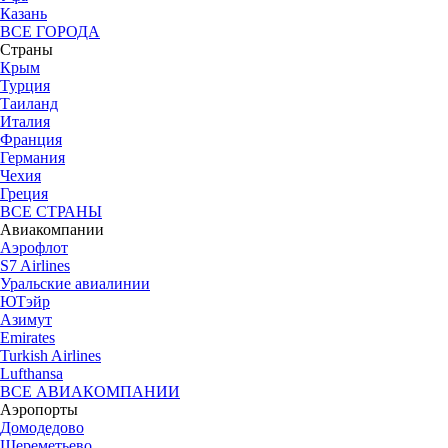
Казань
ВСЕ ГОРОДА
Страны
Крым
Турция
Таиланд
Италия
Франция
Германия
Чехия
Греция
ВСЕ СТРАНЫ
Авиакомпании
Аэрофлот
S7 Airlines
Уральские авиалинии
ЮТэйр
Азимут
Emirates
Turkish Airlines
Lufthansa
ВСЕ АВИАКОМПАНИИ
Аэропорты
Домодедово
Шереметьево