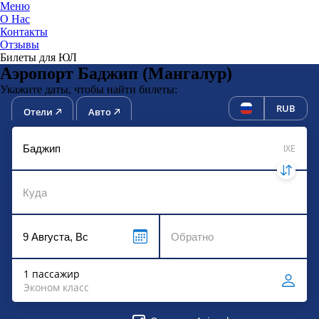
Меню
О Нас
Контакты
ЮниТи
Отзывы
Билеты для ЮЛ
Аэропорт Баджип (Мангалур)
Укажите даты, чтобы найти билеты:
RUB
Отели
Авто
IXE
1 пассажир
Эконом класс