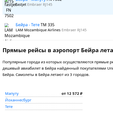
fastjet
Embraer RJ145
Бейра - Тете
TM 335
LAM Mozambique Airlines
Embraer RJ145
Прямые рейсы в аэропорт Бейра лета
Популярные города из которых осуществляются прямые рей
дешевый авиабилет в Бейра найденный покупателями UniTi
Бейра. Самолеты в Бейра летают из 3 городов.
Мапуту
от 12 572 ₽
Йоханнесбург
Тете