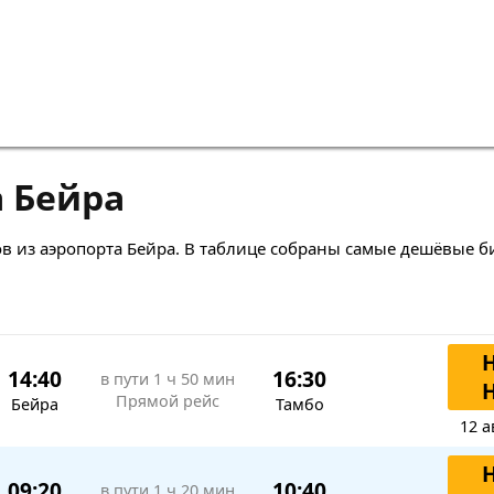
 Бейра
в из аэропорта Бейра. В таблице собраны самые дешёвые б
14:40
16:30
в пути
1 ч 50 мин
Прямой рейс
Бейра
Тамбо
12 а
09:20
10:40
в пути
1 ч 20 мин