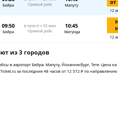
от 
Прямой рейс
Бейра
Мапуту
12 а
09:50
10:45
в пути
0 ч 55 мин
Прямой рейс
Бейра
Матунда
12 а
ют из 3 городов
сы в аэропорт Бейра: Мапуту, Йоханнесбург, Тете.
Цена на
cket.ru за последние 48 часов
от 12 572 ₽
по направлению 