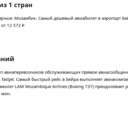
из 1 стран
лярные: Мозамбик. Самый дешевый авиабилет в аэропорт Бе
 от 12 572 ₽
аний
 Топ авиаперевозчиков обслуживающих прямое авиасообщен
ways, fastjet. Самый быстрый рейс в Бейра выполняет авиакомп
Самолет LAM Mozambique Airlines (Boeing 737) преодолевает 
 мин.