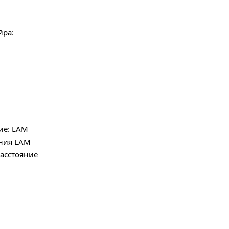
йра:
ие: LAM
ания LAM
расстояние