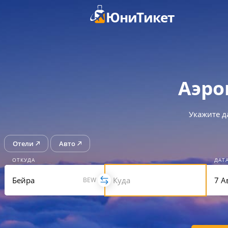
ЮниТикет
Аэро
Укажите д
Отели
Авто
ОТКУДА
ДАТ
BEW