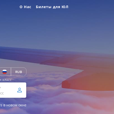
О Нас
Билеты для ЮЛ
RUB
И КЛАСС
р
сс
es в новом окне