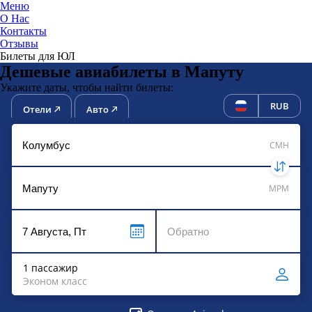
Меню
О Нас
Контакты
ЮниТи
Отзывы
Билеты для ЮЛ
Дешевые авиабилеты в Мапуту
Укажите даты, чтобы найти билеты:
RUB
Отели
Авто
CMH
MPM
1 пассажир
Эконом класс