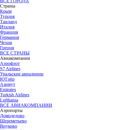
ВСЕ ГОРОДА
Страны
Крым
Турция
Таиланд
Италия
Франция
Германия
Чехия
Греция
ВСЕ СТРАНЫ
Авиакомпании
Аэрофлот
S7 Airlines
Уральские авиалинии
ЮТэйр
Азимут
Emirates
Turkish Airlines
Lufthansa
ВСЕ АВИАКОМПАНИИ
Аэропорты
Домодедово
Шереметьево
Внуково