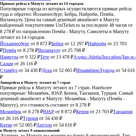
Прямые рейсы в Мапуту летают из 14 городов
Популярные города из которых осуществляются прямые рейсы
туда и обратно: Йоханнесбург, Бейра, Найроби, Пемба,
Виланкулу.
Цена на самый дешевый авиабилет в Мапуту
найденный покупателями UniTicket.ru за последние 48 часов
от
8 278 ₽
по направлению Пемба - Мапуту. Самолеты в Мапуту
летают из 14 городов.
Йоханнесбург
от 8 872 ₽
Бейра
от 12 297 ₽
Найроби
от 23 703
₽
Пемба
от 8 278 ₽
Виланкулу
от 25 798 ₽
Нампула
от 9 322 ₽
Тете
от 13 478 ₽
Аддис-Абеба
Лиссабон
Дар-эс-
Салам
от 26 116 ₽
Стамбул
от 34 430 ₽
Доха
от 52 065 ₽
Иньямбане
Луанда
от 54 616
₽
Авиарейсы в Мапуту летают из 7 стран
Прямые рейсы в Мапуту летают из 7 стран. Наиболее
популярные: Мозамбик, ЮАР, Кения, Танзания, Турция. Самый
дешевый авиабилет в Мапуту: Мозамбик - Мапуту (Пемба -
Мапуту), его стоимость составит от 8 278 ₽
Мозамбик
от 8 278 ₽
ЮАР
от 8 872 ₽
Кения
от 23 703 ₽
Танзания
от 26 116 ₽
Турция
от 34 430 ₽
Катар
от 52 065 ₽
Ангола
от 54 616 ₽
в Мапуту летает 9 авиакомпаний
Долететь до Мапуту вы можете на борту 9 авиакомпаний. Топ