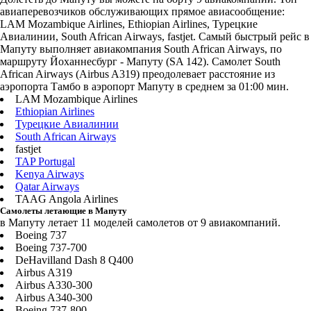
авиаперевозчиков обслуживающих прямое авиасообщение:
LAM Mozambique Airlines, Ethiopian Airlines, Турецкие
Авиалинии, South African Airways, fastjet. Самый быстрый рейс в
Мапуту выполняет авиакомпания South African Airways, по
маршруту Йоханнесбург - Мапуту (SA 142). Самолет South
African Airways (Airbus A319) преодолевает расстояние из
аэропорта Тамбо в аэропорт Мапуту в среднем за 01:00 мин.
LAM Mozambique Airlines
Ethiopian Airlines
Турецкие Авиалинии
South African Airways
fastjet
TAP Portugal
Kenya Airways
Qatar Airways
TAAG Angola Airlines
Самолеты летающие в Мапуту
в Мапуту летает 11 моделей самолетов от 9 авиакомпаний.
Boeing 737
Boeing 737-700
DeHavilland Dash 8 Q400
Airbus A319
Airbus A330-300
Airbus A340-300
Boeing 737-800