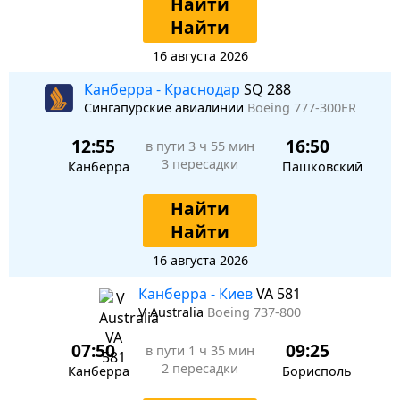
Найти
Найти
16 августа 2026
Канберра - Краснодар
SQ 288
Сингапурские авиалинии
Boeing 777-300ER
12:55
16:50
в пути
3 ч 55 мин
3 пересадки
Канберра
Пашковский
Найти
Найти
16 августа 2026
Канберра - Киев
VA 581
V Australia
Boeing 737-800
07:50
09:25
в пути
1 ч 35 мин
2 пересадки
Канберра
Борисполь