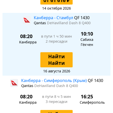
от 61 616 ₽
14 октября 2026
Канберра - Стамбул
QF 1430
Qantas
DeHavilland Dash 8 Q400
10:10
08:20
в пути
1 ч 50 мин
Сабиха
2 пересадки
Канберра
Гёкчен
Найти
Найти
16 августа 2026
Канберра - Симферополь (Крым)
QF 1430
Qantas
DeHavilland Dash 8 Q400
08:20
16:25
в пути
8 ч 5 мин
3 пересадки
Канберра
Симферополь