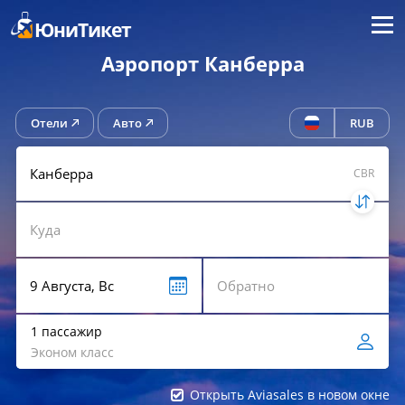
Меню
ЮниТикет
Аэропорт Канберра
Отели
Авто
RUB
CBR
1 пассажир
Эконом класс
Открыть Aviasales в новом окне