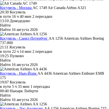
Косумель - Москва
AC 1749
Air Canada
Airbus A321
20:30
Косумель
в пути
16 ч 40 мин
2 пересадки
13:10
Домодедово
Найти
Найти
16 августа 2026
Косумель - Санкт-Петербург
AA 1256
American Airlines
Boeing
737-800
21:11
Косумель
в пути
22 ч 14 мин
2 пересадки
19:25
Пулково
Найти
Найти
16 августа 2026
Косумель - Нью-Йорк
AA 4436
American Airlines
Embraer EMB
175
19:07
Косумель
в пути
5 ч 33 мин
1 пересадка
00:40
Ньюарк Либерти
Найти
Найти
16 августа 2026
Косумель - Лос-Анджелес
AA 1256
American Airlines
Boeing 737-