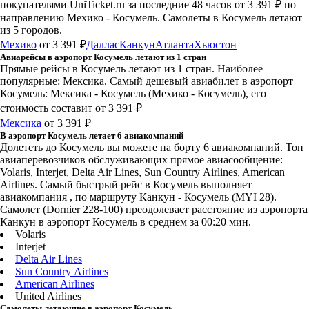
покупателями UniTicket.ru за последние 48 часов
от 3 391 ₽
по
направлению Мехико - Косумель. Самолеты в Косумель летают
из 5 городов.
Мехико
от 3 391 ₽
Даллас
Канкун
Атланта
Хьюстон
Авиарейсы в аэропорт Косумель летают из 1 стран
Прямые рейсы в Косумель летают из 1 стран. Наиболее
популярные: Мексика. Самый дешевый авиабилет в аэропорт
Косумель: Мексика - Косумель (Мехико - Косумель), его
стоимость составит от 3 391 ₽
Мексика
от 3 391 ₽
В аэропорт Косумель летает 6 авиакомпаний
Долететь до Косумель вы можете на борту 6 авиакомпаний. Топ
авиаперевозчиков обслуживающих прямое авиасообщение:
Volaris, Interjet, Delta Air Lines, Sun Country Airlines, American
Airlines. Самый быстрый рейс в Косумель выполняет
авиакомпания , по маршруту Канкун - Косумель (MYI 28).
Самолет (Dornier 228-100) преодолевает расстояние из аэропорта
Канкун в аэропорт Косумель в среднем за 00:20 мин.
Volaris
Interjet
Delta Air Lines
Sun Country Airlines
American Airlines
United Airlines
Самолеты летающие в аэропорт Косумель