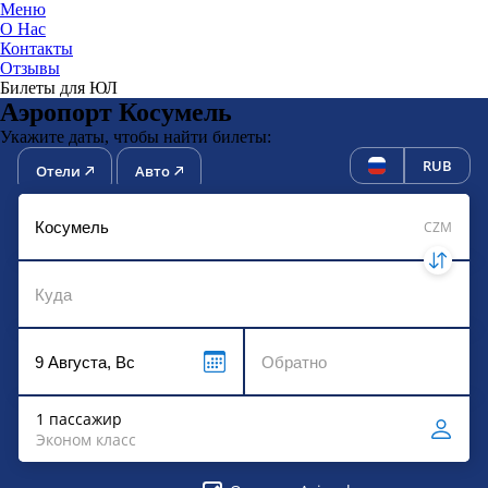
Меню
О Нас
Контакты
ЮниТи
Отзывы
Билеты для ЮЛ
Аэропорт Косумель
Укажите даты, чтобы найти билеты:
RUB
Отели
Авто
CZM
1 пассажир
Эконом класс