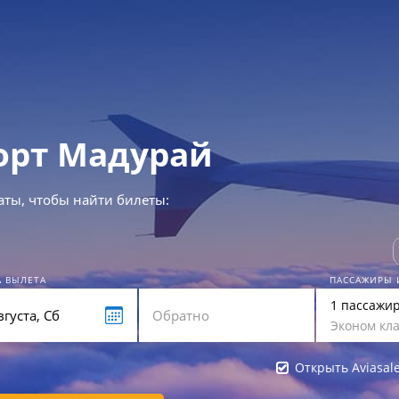
орт Мадурай
аты, чтобы найти билеты:
А ВЫЛЕТА
ПАССАЖИРЫ 
1 пассажи
Эконом кла
Открыть Aviasal