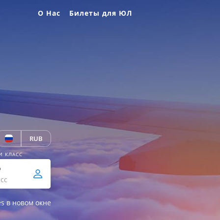
О Нас
Билеты для ЮЛ
RUB
И КЛАСС
р
сс
es в новом окне