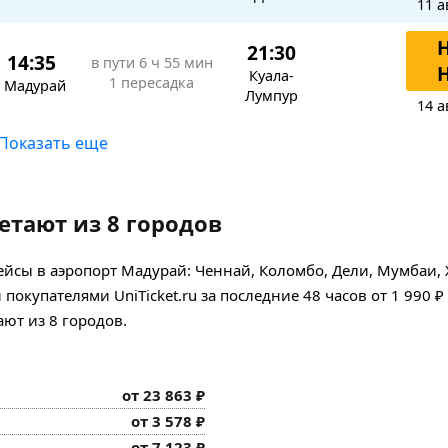
11 а
21:30
14:35
в пути
6 ч 55 мин
Куала-
1 пересадка
Мадурай
Лумпур
14 а
Показать еще
етают из 8 городов
йсы в аэропорт Мадурай: Ченнай, Коломбо, Дели, Мумбаи, 
окупателями UniTicket.ru за последние 48 часов
от 1 990 ₽
ют из 8 городов.
от 23 863 ₽
от 3 578 ₽
от 7 123 ₽