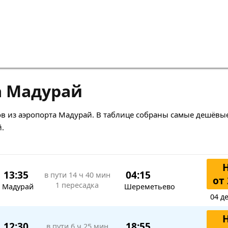
а Мадурай
в из аэропорта Мадурай. В таблице собраны самые дешёвы
.
13:35
04:15
в пути
14 ч 40 мин
от 
1 пересадка
Мадурай
Шереметьево
04 д
12:30
18:55
в пути
6 ч 25 мин