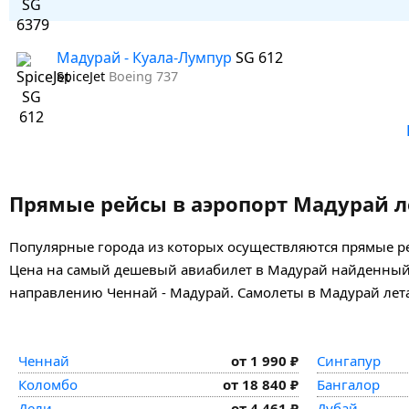
Мадурай - Куала-Лумпур
SG 612
SpiceJet
Boeing 737
Прямые рейсы в аэропорт Мадурай л
Популярные города из которых осуществляются прямые ре
Цена на самый дешевый авиабилет в Мадурай найденный п
направлению Ченнай - Мадурай. Самолеты в Мадурай лета
Ченнай
от 1 990 ₽
Сингапур
Коломбо
от 18 840 ₽
Бангалор
Дели
от 4 461 ₽
Дубай