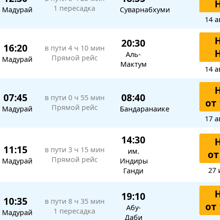
1 пересадка
Мадурай
Суварнабхуми
14 а
20:30
16:20
в пути
4 ч 10 мин
Аль-
Прямой рейс
Мадурай
Мактум
14 а
07:45
08:40
в пути
0 ч 55 мин
от 
Прямой рейс
Мадурай
Бандаранаике
17 а
14:30
11:15
в пути
3 ч 15 мин
им.
от
Прямой рейс
Мадурай
Индиры
27 
Ганди
19:10
10:35
в пути
8 ч 35 мин
от 
Абу-
1 пересадка
Мадурай
Даби