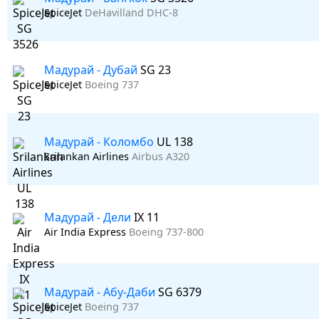
SpiceJet
DeHavilland DHC-8
Мадурай - Дубай
SG 23
SpiceJet
Boeing 737
Мадурай - Коломбо
UL 138
Srilankan Airlines
Airbus A320
Мадурай - Дели
IX 11
Air India Express
Boeing 737-800
Мадурай - Абу-Даби
SG 6379
SpiceJet
Boeing 737