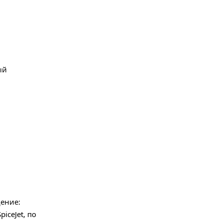
ый
ение:
piceJet, по