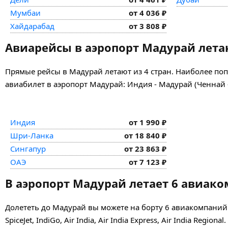
Мумбаи
от 4 036 ₽
Хайдарабад
от 3 808 ₽
Авиарейсы в аэропорт Мадурай летаю
Прямые рейсы в Мадурай летают из 4 стран. Наиболее по
авиабилет в аэропорт Мадурай: Индия - Мадурай (Ченнай - 
Индия
от 1 990 ₽
Шри-Ланка
от 18 840 ₽
Сингапур
от 23 863 ₽
ОАЭ
от 7 123 ₽
В аэропорт Мадурай летает 6 авиак
Долететь до Мадурай вы можете на борту 6 авиакомпани
SpiceJet, IndiGo, Air India, Air India Express, Air India Re