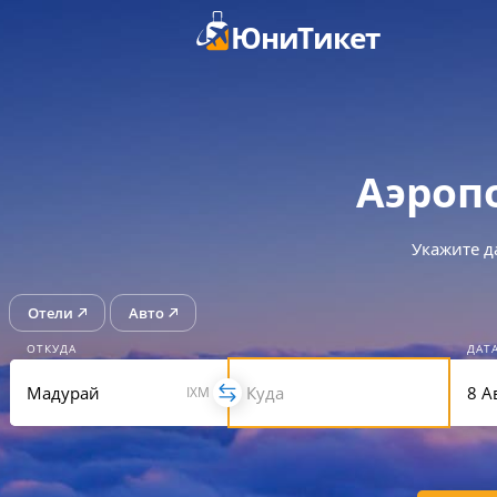
ЮниТикет
Аэроп
Укажите д
Отели
Авто
ОТКУДА
ДАТ
IXM