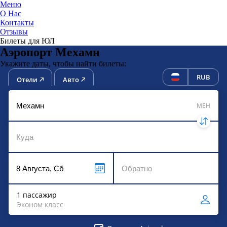
Меню
О Нас
Контакты
ЮниТи
Отзывы
Билеты для ЮЛ
Аэропорт Мехамн
Укажите даты, чтобы найти билеты:
RUB
Отели
Авто
MEH
1 пассажир
Эконом класс