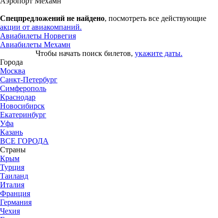
Аэропорт Мехамн
Спецпредложений не найдено
, посмотреть все действующие
акции от авиакомпаний.
Авиабилеты Норвегия
Авиабилеты Мехамн
Чтобы начать поиск билетов,
укажите даты.
Города
Москва
Санкт-Петербург
Симферополь
Краснодар
Новосибирск
Екатеринбург
Уфа
Казань
ВСЕ ГОРОДА
Страны
Крым
Турция
Таиланд
Италия
Франция
Германия
Чехия