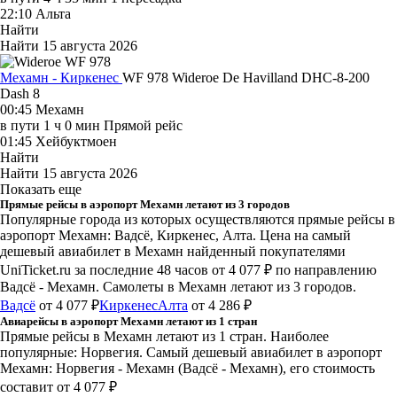
22:10
Альта
Найти
Найти
15 августа 2026
Мехамн - Киркенес
WF 978
Wideroe
De Havilland DHC-8-200
Dash 8
00:45
Мехамн
в пути
1 ч 0 мин
Прямой рейс
01:45
Хейбуктмоен
Найти
Найти
15 августа 2026
Показать еще
Прямые рейсы в аэропорт Мехамн летают из 3 городов
Популярные города из которых осуществляются прямые рейсы в
аэропорт Мехамн: Вадсё, Киркенес, Алта.
Цена на самый
дешевый авиабилет в Мехамн найденный покупателями
UniTicket.ru за последние 48 часов
от 4 077 ₽
по направлению
Вадсё - Мехамн. Самолеты в Мехамн летают из 3 городов.
Вадсё
от 4 077 ₽
Киркенес
Алта
от 4 286 ₽
Авиарейсы в аэропорт Мехамн летают из 1 стран
Прямые рейсы в Мехамн летают из 1 стран. Наиболее
популярные: Норвегия. Самый дешевый авиабилет в аэропорт
Мехамн: Норвегия - Мехамн (Вадсё - Мехамн), его стоимость
составит от 4 077 ₽