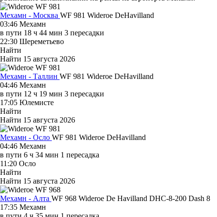
Мехамн - Москва
WF 981
Wideroe
DeHavilland
03:46
Мехамн
в пути
18 ч 44 мин
3 пересадки
22:30
Шереметьево
Найти
Найти
15 августа 2026
Мехамн - Таллин
WF 981
Wideroe
DeHavilland
04:46
Мехамн
в пути
12 ч 19 мин
3 пересадки
17:05
Юлемисте
Найти
Найти
15 августа 2026
Мехамн - Осло
WF 981
Wideroe
DeHavilland
04:46
Мехамн
в пути
6 ч 34 мин
1 пересадка
11:20
Осло
Найти
Найти
15 августа 2026
Мехамн - Алта
WF 968
Wideroe
De Havilland DHC-8-200 Dash 8
17:35
Мехамн
в пути
4 ч 35 мин
1 пересадка