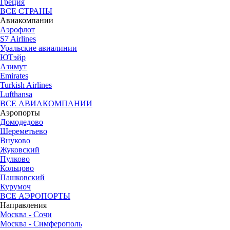
Греция
ВСЕ СТРАНЫ
Авиакомпании
Аэрофлот
S7 Airlines
Уральские авиалинии
ЮТэйр
Азимут
Emirates
Turkish Airlines
Lufthansa
ВСЕ АВИАКОМПАНИИ
Аэропорты
Домодедово
Шереметьево
Внуково
Жуковский
Пулково
Кольцово
Пашковский
Курумоч
ВСЕ АЭРОПОРТЫ
Направления
Москва - Сочи
Москва - Симферополь