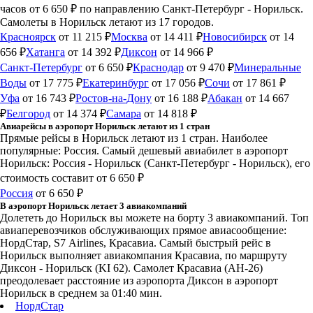
часов
от 6 650 ₽
по направлению Санкт-Петербург - Норильск.
Самолеты в Норильск летают из 17 городов.
Красноярск
от 11 215 ₽
Москва
от 14 411 ₽
Новосибирск
от 14
656 ₽
Хатанга
от 14 392 ₽
Диксон
от 14 966 ₽
Санкт-Петербург
от 6 650 ₽
Краснодар
от 9 470 ₽
Минеральные
Воды
от 17 775 ₽
Екатеринбург
от 17 056 ₽
Сочи
от 17 861 ₽
Уфа
от 16 743 ₽
Ростов-на-Дону
от 16 188 ₽
Абакан
от 14 667
₽
Белгород
от 14 374 ₽
Самара
от 14 818 ₽
Авиарейсы в аэропорт Норильск летают из 1 стран
Прямые рейсы в Норильск летают из 1 стран. Наиболее
популярные: Россия. Самый дешевый авиабилет в аэропорт
Норильск: Россия - Норильск (Санкт-Петербург - Норильск), его
стоимость составит от 6 650 ₽
Россия
от 6 650 ₽
В аэропорт Норильск летает 3 авиакомпаний
Долететь до Норильск вы можете на борту 3 авиакомпаний. Топ
авиаперевозчиков обслуживающих прямое авиасообщение:
НордСтар, S7 Airlines, Красавиа. Самый быстрый рейс в
Норильск выполняет авиакомпания Красавиа, по маршруту
Диксон - Норильск (KI 62). Самолет Красавиа (АН-26)
преодолевает расстояние из аэропорта Диксон в аэропорт
Норильск в среднем за 01:40 мин.
НордСтар