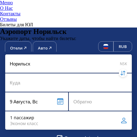
Меню
О Нас
Контакты
ЮниТи
Отзывы
Билеты для ЮЛ
Аэропорт Норильск
Укажите даты, чтобы найти билеты:
RUB
Отели
Авто
NSK
1 пассажир
Эконом класс