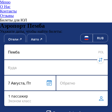
Меню
О Нас
Контакты
ЮниТи
Отзывы
Билеты для ЮЛ
Аэропорт Пемба
Укажите даты, чтобы найти билеты:
RUB
Отели
Авто
POL
1 пассажир
Эконом класс