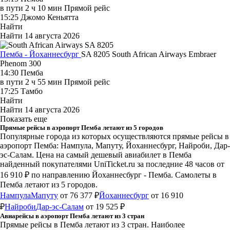
в пути
2 ч 10 мин
Прямой рейс
15:25
Джомо Кеньятта
Найти
Найти
14 августа 2026
Пемба - Йоханнесбург
SA 8205
South African Airways
Embraer
Phenom 300
14:30
Пемба
в пути
2 ч 55 мин
Прямой рейс
17:25
Тамбо
Найти
Найти
14 августа 2026
Показать еще
Прямые рейсы в аэропорт Пемба летают из 5 городов
Популярные города из которых осуществляются прямые рейсы в
аэропорт Пемба: Нампула, Мапуту, Йоханнесбург, Найроби, Дар-
эс-Салам.
Цена на самый дешевый авиабилет в Пемба
найденный покупателями UniTicket.ru за последние 48 часов
от
16 910 ₽
по направлению Йоханнесбург - Пемба. Самолеты в
Пемба летают из 5 городов.
Нампула
Мапуту
от 76 377 ₽
Йоханнесбург
от 16 910
₽
Найроби
Дар-эс-Салам
от 19 525 ₽
Авиарейсы в аэропорт Пемба летают из 3 стран
Прямые рейсы в Пемба летают из 3 стран. Наиболее