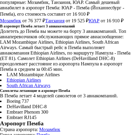
популярные: Мозамбик, Танзания, ЮАР. Самый дешевый
авиабилет в аэропорт Пемба: ЮАР - Пемба (Йоханнесбург -
Пемба), его стоимость составит от 16 910 ₽
Мозамбик
от 76 377 ₽
Танзания
от 19 525 ₽
ЮАР
от 16 910 ₽
В аэропорт Пемба летает 3 авиакомпаний
Долететь до Пемба вы можете на борту 3 авиакомпаний. Топ
авиаперевозчиков обслуживающих прямое авиасообщение:
LAM Mozambique Airlines, Ethiopian Airlines, South African
Airways. Самый быстрый рейс в Пемба выполняет
авиакомпания Ethiopian Airlines, по маршруту Нампула - Пемба
(ET 81). Самолет Ethiopian Airlines (DeHavilland DHC-8)
преодолевает расстояние из аэропорта Нампула в аэропорт
Пемба в среднем за 00:45 мин.
LAM Mozambique Airlines
Ethiopian Airlines
South African Airways
Самолеты летающие в аэропорт Пемба
В Пемба летает 4 моделей самолетов от 3 авиакомпаний.
Boeing 737
DeHavilland DHC-8
Embraer Phenom 300
Embraer RJ145
Аэропорт Пемба
Страна аэропорта:
Мозамбик
Город аэропорта:
Пемба