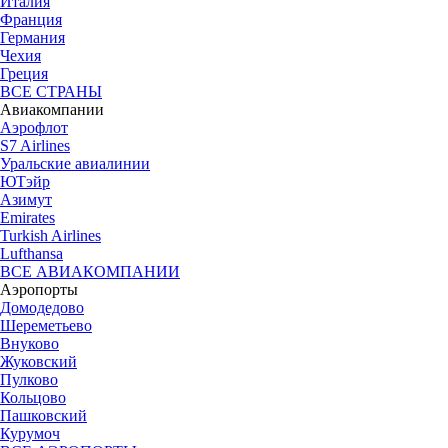
Италия
Франция
Германия
Чехия
Греция
ВСЕ СТРАНЫ
Авиакомпании
Аэрофлот
S7 Airlines
Уральские авиалинии
ЮТэйр
Азимут
Emirates
Turkish Airlines
Lufthansa
ВСЕ АВИАКОМПАНИИ
Аэропорты
Домодедово
Шереметьево
Внуково
Жуковский
Пулково
Кольцово
Пашковский
Курумоч