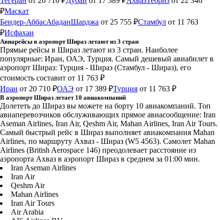
Тегеран
от 20 710 ₽
Дубай
от 17 389 ₽
Ахваз
Тебриз
от 22 346
₽
Маскат
Бендер-Аббас
Абадан
Шарджа
от 25 755 ₽
Стамбул
от 11 763
₽
Исфахан
Авиарейсы в аэропорт Шираз летают из 3 стран
Прямые рейсы в Шираз летают из 3 стран. Наиболее
популярные: Иран, ОАЭ, Турция. Самый дешевый авиабилет в
аэропорт Шираз: Турция - Шираз (Стамбул - Шираз), его
стоимость составит от 11 763 ₽
Иран
от 20 710 ₽
ОАЭ
от 17 389 ₽
Турция
от 11 763 ₽
В аэропорт Шираз летает 10 авиакомпаний
Долететь до Шираз вы можете на борту 10 авиакомпаний. Топ
авиаперевозчиков обслуживающих прямое авиасообщение: Iran
Aseman Airlines, Iran Air, Qeshm Air, Mahan Airlines, Iran Air Tours.
Самый быстрый рейс в Шираз выполняет авиакомпания Mahan
Airlines, по маршруту Ахваз - Шираз (W5 4563). Самолет Mahan
Airlines (British Aerospace 146) преодолевает расстояние из
аэропорта Ахваз в аэропорт Шираз в среднем за 01:00 мин.
Iran Aseman Airlines
Iran Air
Qeshm Air
Mahan Airlines
Iran Air Tours
Air Arabia