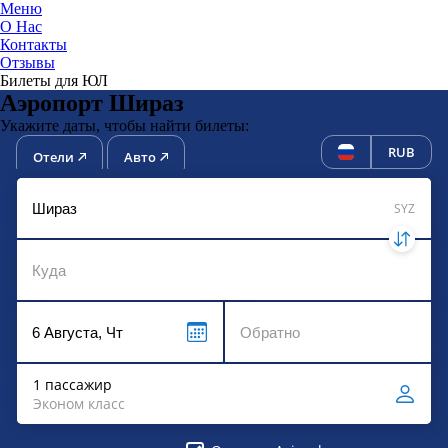
Меню
О Нас
Контакты
ЮниТи
Отзывы
Билеты для ЮЛ
Аэропорт Шираз
Укажите даты, чтобы найти билеты:
RUB
Отели
Авто
SYZ
1 пассажир
Эконом класс