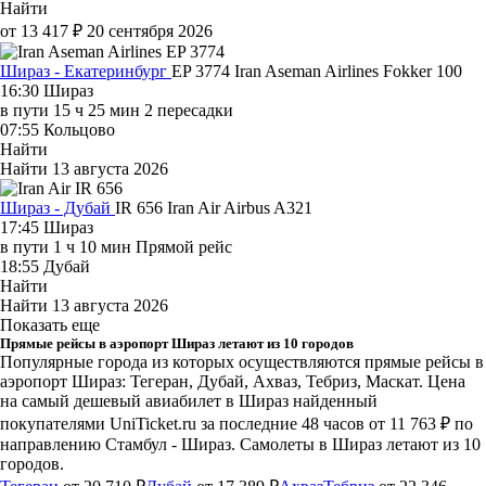
Найти
от 13 417 ₽
20 сентября 2026
Шираз - Екатеринбург
EP 3774
Iran Aseman Airlines
Fokker 100
16:30
Шираз
в пути
15 ч 25 мин
2 пересадки
07:55
Кольцово
Найти
Найти
13 августа 2026
Шираз - Дубай
IR 656
Iran Air
Airbus A321
17:45
Шираз
в пути
1 ч 10 мин
Прямой рейс
18:55
Дубай
Найти
Найти
13 августа 2026
Показать еще
Прямые рейсы в аэропорт Шираз летают из 10 городов
Популярные города из которых осуществляются прямые рейсы в
аэропорт Шираз: Тегеран, Дубай, Ахваз, Тебриз, Маскат.
Цена
на самый дешевый авиабилет в Шираз найденный
покупателями UniTicket.ru за последние 48 часов
от 11 763 ₽
по
направлению Стамбул - Шираз. Самолеты в Шираз летают из 10
городов.