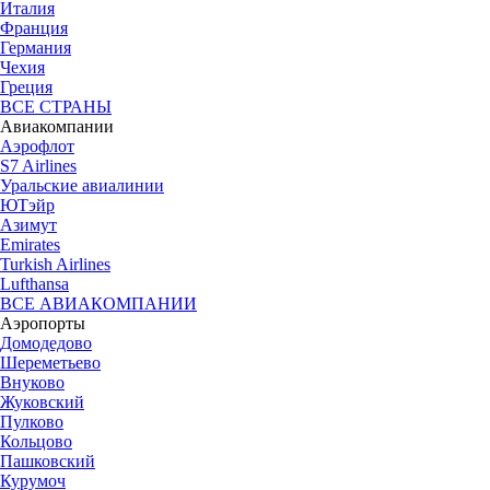
Италия
Франция
Германия
Чехия
Греция
ВСЕ СТРАНЫ
Авиакомпании
Аэрофлот
S7 Airlines
Уральские авиалинии
ЮТэйр
Азимут
Emirates
Turkish Airlines
Lufthansa
ВСЕ АВИАКОМПАНИИ
Аэропорты
Домодедово
Шереметьево
Внуково
Жуковский
Пулково
Кольцово
Пашковский
Курумоч