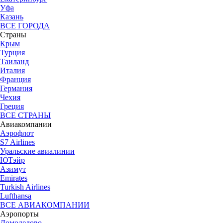
Уфа
Казань
ВСЕ ГОРОДА
Страны
Крым
Турция
Таиланд
Италия
Франция
Германия
Чехия
Греция
ВСЕ СТРАНЫ
Авиакомпании
Аэрофлот
S7 Airlines
Уральские авиалинии
ЮТэйр
Азимут
Emirates
Turkish Airlines
Lufthansa
ВСЕ АВИАКОМПАНИИ
Аэропорты
Домодедово