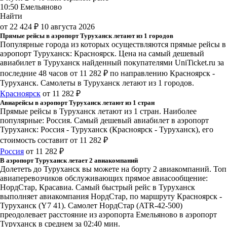
10:50
Емельяново
Найти
от 22 424 ₽
10 августа 2026
Прямые рейсы в аэропорт Туруханск летают из 1 городов
Популярные города из которых осуществляются прямые рейсы в
аэропорт Туруханск: Красноярск.
Цена на самый дешевый
авиабилет в Туруханск найденный покупателями UniTicket.ru за
последние 48 часов
от 11 282 ₽
по направлению Красноярск -
Туруханск. Самолеты в Туруханск летают из 1 городов.
Красноярск
от 11 282 ₽
Авиарейсы в аэропорт Туруханск летают из 1 стран
Прямые рейсы в Туруханск летают из 1 стран. Наиболее
популярные: Россия. Самый дешевый авиабилет в аэропорт
Туруханск: Россия - Туруханск (Красноярск - Туруханск), его
стоимость составит от 11 282 ₽
Россия
от 11 282 ₽
В аэропорт Туруханск летает 2 авиакомпаний
Долететь до Туруханск вы можете на борту 2 авиакомпаний. Топ
авиаперевозчиков обслуживающих прямое авиасообщение:
НордСтар, Красавиа. Самый быстрый рейс в Туруханск
выполняет авиакомпания НордСтар, по маршруту Красноярск -
Туруханск (Y7 41). Самолет НордСтар (ATR-42-500)
преодолевает расстояние из аэропорта Емельяново в аэропорт
Туруханск в среднем за 02:40 мин.