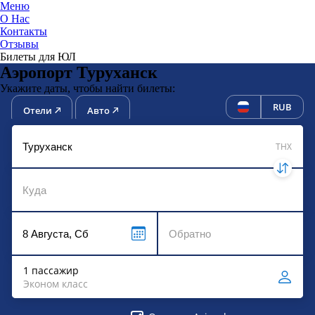
Меню
О Нас
Контакты
ЮниТи
Отзывы
Билеты для ЮЛ
Аэропорт Туруханск
Укажите даты, чтобы найти билеты:
RUB
Отели
Авто
THX
1 пассажир
Эконом класс