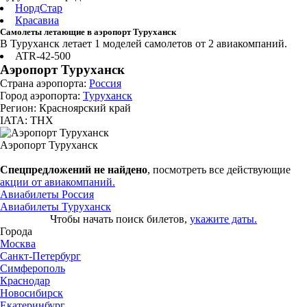
НордСтар
Красавиа
Самолеты летающие в аэропорт Туруханск
В Туруханск летает 1 моделей самолетов от 2 авиакомпаний.
ATR-42-500
Аэропорт Туруханск
Страна аэропорта:
Россия
Город аэропорта:
Туруханск
Регион: Красноярский край
IATA: THX
Аэропорт Туруханск
Спецпредложений не найдено
, посмотреть все действующие
акции от авиакомпаний.
Авиабилеты Россия
Авиабилеты Туруханск
Чтобы начать поиск билетов,
укажите даты.
Города
Москва
Санкт-Петербург
Симферополь
Краснодар
Новосибирск
Екатеринбург