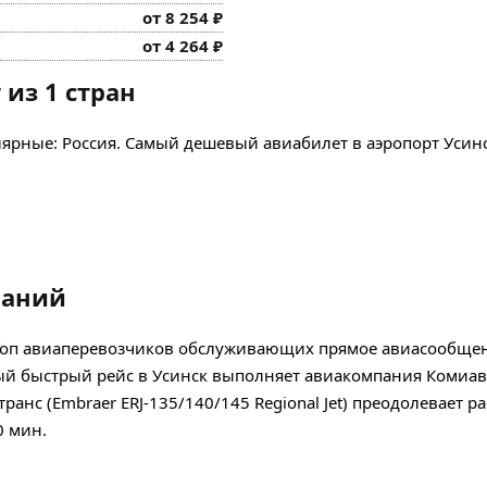
от 8 254 ₽
от 4 264 ₽
из 1 стран
лярные: Россия. Самый дешевый авиабилет в аэропорт Усинск
паний
. Топ авиаперевозчиков обслуживающих прямое авиасообще
ый быстрый рейс в Усинск выполняет авиакомпания Комиав
анс (Embraer ERJ-135/140/145 Regional Jet) преодолевает р
0 мин.