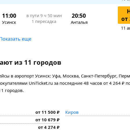
11:00
20:50
в пути
9 ч 50 мин
от 
1 пересадка
Усинск
Анталья
11 а
Показать еще
ают из 11 городов
сы в аэропорт Усинск: Уфа, Москва, Санкт-Петербург, Перм
упателями UniTicket.ru за последние 48 часов
от 4 264 ₽
п
11 городов.
от 11 500 ₽
Киров
от 10 679 ₽
от 4 274 ₽