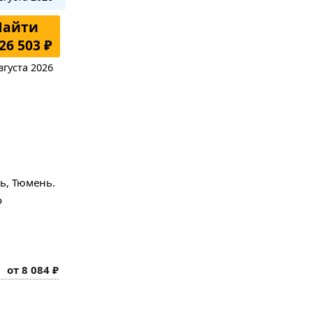
Найти
26 503 ₽
вгуста 2026
ь, Тюмень.
о
от 8 084 ₽