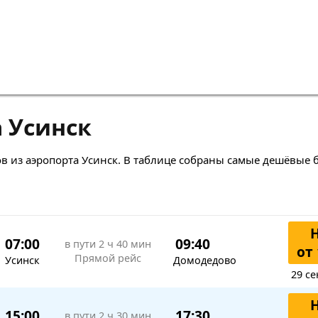
 Усинск
в из аэропорта Усинск. В таблице собраны самые дешёвые 
07:00
09:40
в пути
2 ч 40 мин
от 
Прямой рейс
Усинск
Домодедово
29 се
15:00
17:30
в пути
2 ч 30 мин