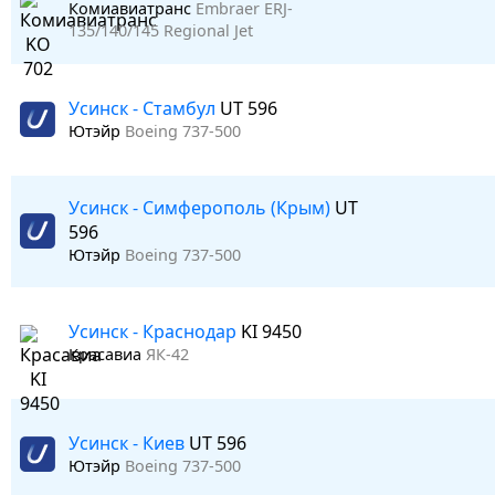
Комиавиатранс
Embraer ERJ-
135/140/145 Regional Jet
Усинск - Стамбул
UT 596
Ютэйр
Boeing 737-500
Усинск - Симферополь (Крым)
UT
596
Ютэйр
Boeing 737-500
Усинск - Краснодар
KI 9450
Красавиа
ЯК-42
Усинск - Киев
UT 596
Ютэйр
Boeing 737-500