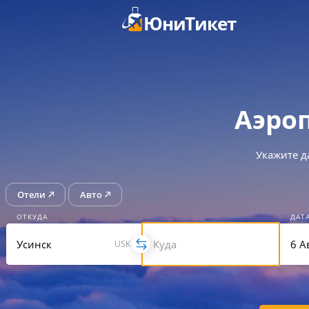
ЮниТикет
Аэро
Укажите д
Отели
Авто
ОТКУДА
ДАТ
USK