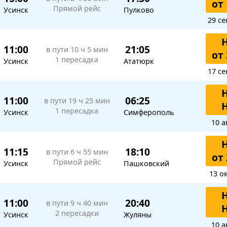
от 
Прямой рейс
Усинск
Пулково
29 се
11:00
21:05
в пути
10 ч 5 мин
от 
1 пересадка
Усинск
Ататюрк
17 се
11:00
06:25
в пути
19 ч 25 мин
1 пересадка
Усинск
Симферополь
10 а
11:15
18:10
в пути
6 ч 55 мин
от 
Прямой рейс
Усинск
Пашковский
13 о
11:00
20:40
в пути
9 ч 40 мин
2 пересадки
Усинск
Жуляны
10 а