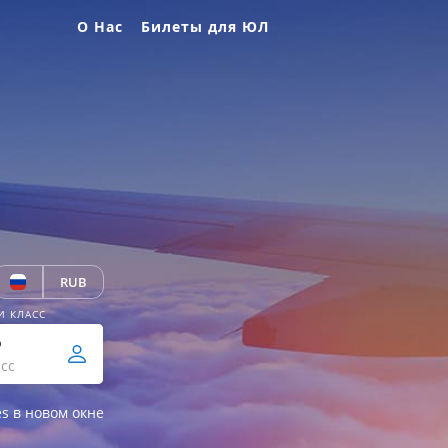
О Нас
Билеты для ЮЛ
RUB
И КЛАСС
р
сс
es в новом окне