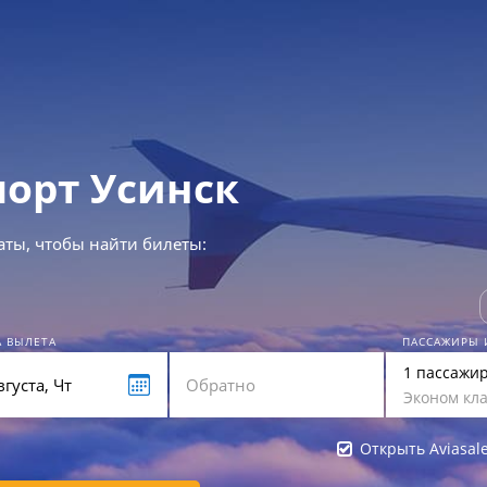
порт Усинск
аты, чтобы найти билеты:
А ВЫЛЕТА
ПАССАЖИРЫ 
1 пассажи
Эконом кла
Открыть Aviasal