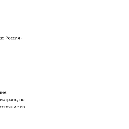
: Россия -
ние:
иатранс, по
асстояние из