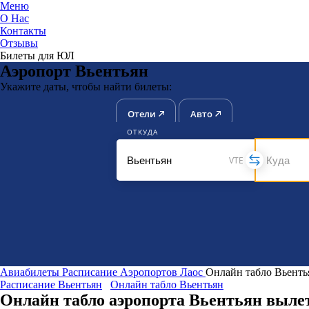
Меню
О Нас
Контакты
ЮниТи
Отзывы
Билеты для ЮЛ
Аэропорт Вьентьян
Укажите даты, чтобы найти билеты:
Отели
Авто
ОТКУДА
VTE
Авиабилеты
Расписание Аэропортов
Лаос
Онлайн табло Вьенть
Расписание Вьентьян
Онлайн табло Вьентьян
Онлайн табло аэропорта Вьентьян выле