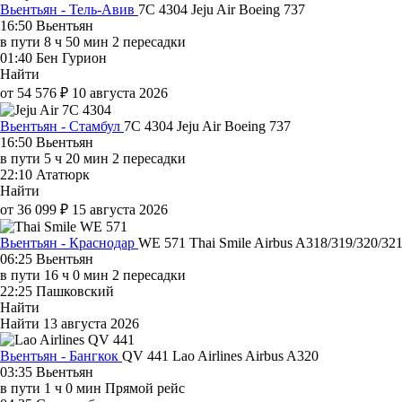
Вьентьян - Тель-Авив
7C 4304
Jeju Air
Boeing 737
16:50
Вьентьян
в пути
8 ч 50 мин
2 пересадки
01:40
Бен Гурион
Найти
от 54 576 ₽
10 августа 2026
Вьентьян - Стамбул
7C 4304
Jeju Air
Boeing 737
16:50
Вьентьян
в пути
5 ч 20 мин
2 пересадки
22:10
Ататюрк
Найти
от 36 099 ₽
15 августа 2026
Вьентьян - Краснодар
WE 571
Thai Smile
Airbus A318/319/320/32
06:25
Вьентьян
в пути
16 ч 0 мин
2 пересадки
22:25
Пашковский
Найти
Найти
13 августа 2026
Вьентьян - Бангкок
QV 441
Lao Airlines
Airbus A320
03:35
Вьентьян
в пути
1 ч 0 мин
Прямой рейс