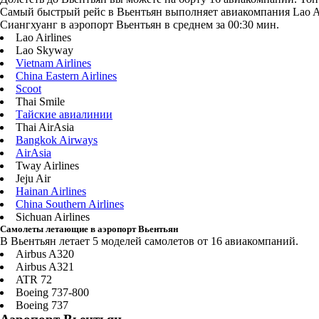
Самый быстрый рейс в Вьентьян выполняет авиакомпания Lao Airl
Сиангхуанг в аэропорт Вьентьян в среднем за 00:30 мин.
Lao Airlines
Lao Skyway
Vietnam Airlines
China Eastern Airlines
Scoot
Thai Smile
Тайские авиалинии
Thai AirAsia
Bangkok Airways
AirAsia
Tway Airlines
Jeju Air
Hainan Airlines
China Southern Airlines
Sichuan Airlines
Самолеты летающие в аэропорт Вьентьян
В Вьентьян летает 5 моделей самолетов от 16 авиакомпаний.
Airbus A320
Airbus A321
ATR 72
Boeing 737-800
Boeing 737