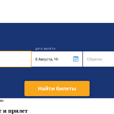
кет
ДАТА ВЫЛЕТА
Найти билеты
ян
т и прилет