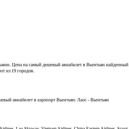
ьмин.
Цена на самый дешевый авиабилет в Вьентьян найденный
т из 19 городов.
евый авиабилет в аэропорт Вьентьян: Лаос - Вьентьян
s, Lao Skyway, Vietnam Airlines, China Eastern Airlines, Scoot.