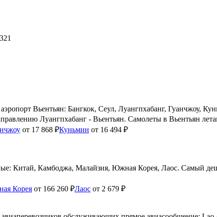
/321
эропорт Вьентьян: Бангкок, Сеул, Луангпхабанг, Гуанчжоу, Кун
аправлению Луангпхабанг - Вьентьян. Самолеты в Вьентьян летаю
анчжоу
от 17 868 ₽
Куньмин
от 16 494 ₽
ные: Китай, Камбоджа, Малайзия, Южная Корея, Лаос. Самый деш
ая Корея
от 166 260 ₽
Лаос
от 2 679 ₽
виаперевозчиков обслуживающих прямое авиасообщение: Lao Airline