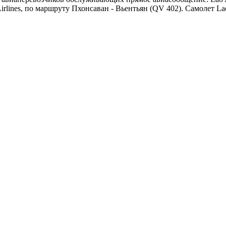
ines, по маршруту Пхонсаван - Вьентьян (QV 402). Самолет Lao 