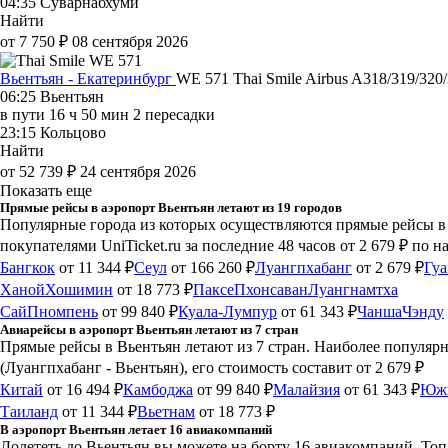
04:35
Суварнабхуми
Найти
от 7 750 ₽
08 сентября 2026
Вьентьян - Екатеринбург
WE 571
Thai Smile
Airbus A318/319/320
06:25
Вьентьян
в пути
16 ч 50 мин
2 пересадки
23:15
Кольцово
Найти
от 52 739 ₽
24 сентября 2026
Показать еще
Прямые рейсы в аэропорт Вьентьян летают из 19 городов
Популярные города из которых осуществляются прямые рейсы в а
покупателями UniTicket.ru за последние 48 часов
от 2 679 ₽
по н
Бангкок
от 11 344 ₽
Сеул
от 166 260 ₽
Луангпхабанг
от 2 679 ₽
Гу
Ханой
Хошимин
от 18 773 ₽
Паксе
Пхонсаван
Луангнамтха
Сай
Пномпень
от 99 840 ₽
Куала-Лумпур
от 61 343 ₽
Чанша
Чэнду
Авиарейсы в аэропорт Вьентьян летают из 7 стран
Прямые рейсы в Вьентьян летают из 7 стран. Наиболее популяр
(Луангпхабанг - Вьентьян), его стоимость составит от 2 679 ₽
Китай
от 16 494 ₽
Камбоджа
от 99 840 ₽
Малайзия
от 61 343 ₽
Южн
Таиланд
от 11 344 ₽
Вьетнам
от 18 773 ₽
В аэропорт Вьентьян летает 16 авиакомпаний
Долететь до Вьентьян вы можете на борту 16 авиакомпаний. Топ а