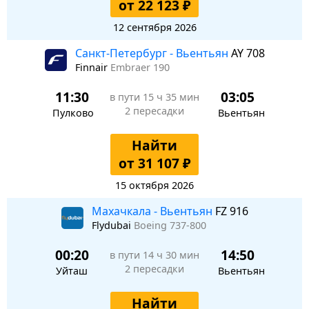
от 22 123 ₽
12 сентября 2026
Санкт-Петербург - Вьентьян
AY 708
Finnair
Embraer 190
11:30
03:05
в пути
15 ч 35 мин
2 пересадки
Пулково
Вьентьян
Найти
от 31 107 ₽
15 октября 2026
Махачкала - Вьентьян
FZ 916
Flydubai
Boeing 737-800
00:20
14:50
в пути
14 ч 30 мин
2 пересадки
Уйташ
Вьентьян
Найти