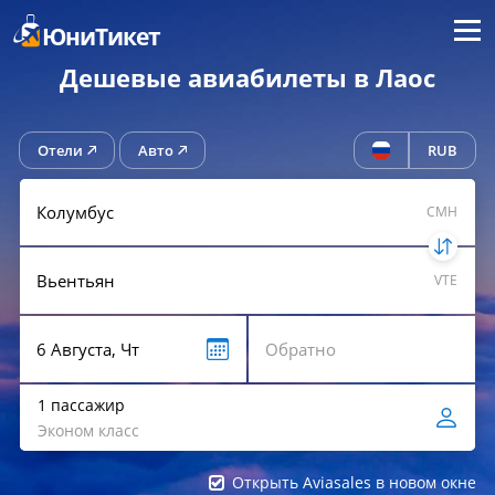
Меню
ЮниТикет
Дешевые авиабилеты в Лаос
Отели
Авто
RUB
CMH
VTE
1 пассажир
Эконом класс
Открыть Aviasales в новом окне