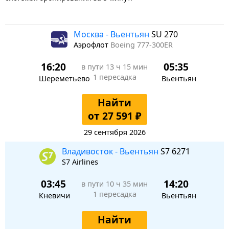
Москва - Вьентьян
SU 270
Аэрофлот
Boeing 777-300ER
16:20
05:35
в пути
13 ч 15 мин
1 пересадка
Шереметьево
Вьентьян
Найти
от 27 591 ₽
29 сентября 2026
Владивосток - Вьентьян
S7 6271
S7 Airlines
03:45
14:20
в пути
10 ч 35 мин
1 пересадка
Кневичи
Вьентьян
Найти