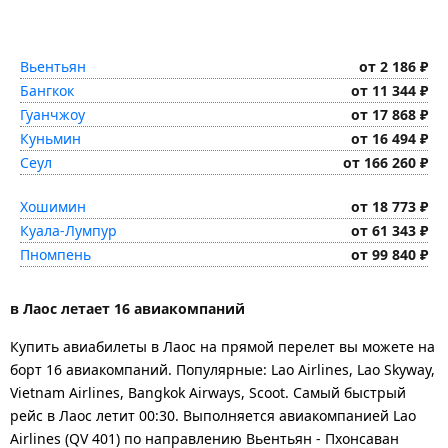
Вьентьян
от 2 186 ₽
Бангкок
от 11 344 ₽
Гуанчжоу
от 17 868 ₽
Куньмин
от 16 494 ₽
Сеул
от 166 260 ₽
Хошимин
от 18 773 ₽
Куала-Лумпур
от 61 343 ₽
Пномпень
от 99 840 ₽
в Лаос летает 16 авиакомпаний
Купить авиабилеты в Лаос на прямой перелет вы можете на
борт 16 авиакомпаний. Популярные: Lao Airlines, Lao Skyway,
Vietnam Airlines, Bangkok Airways, Scoot. Самый быстрый
рейс в Лаос летит 00:30. Выполняется авиакомпанией Lao
Airlines (QV 401) по направлению Вьентьян - Пхонсаван