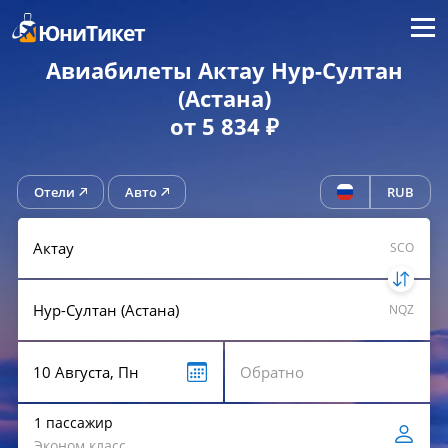
Меню
ЮниТикет
Авиабилеты Актау Нур-Султан
(Астана)
от 5 834 ₽
Отели
Авто
RUB
SCO
NQZ
1 пассажир
Эконом класс