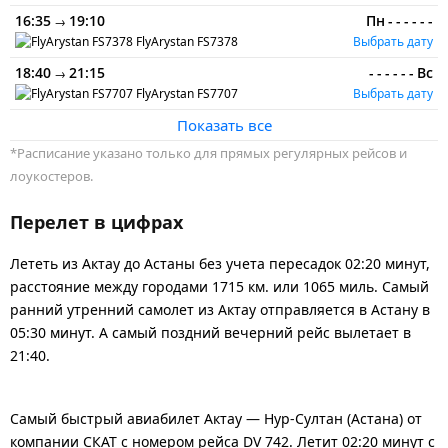
16:35
19:10
Пн
-
-
-
-
-
-
→
FlyArystan
FS7378
Выбрать дату
18:40
21:15
-
-
-
-
-
-
Вс
→
FlyArystan
FS7707
Выбрать дату
Показать все
*Расписание указано только для прямых регулярных рейсов и
лоукостеров.
Перелет в цифрах
Лететь из Актау до Астаны без учета пересадок 02:20 минут,
расстояние между городами 1715 км. или 1065 миль. Самый
ранний утренний самолет из Актау отправляется в Астану в
05:30 минут. А самый поздний вечерний рейс вылетает в
21:40.
Самый быстрый авиабилет Актау — Нур-Султан (Астана) от
компании СКАТ с номером рейса DV 742. Летит 02:20 минут с