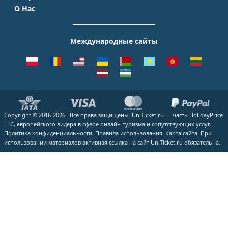
S7 Airlines
Таиланд
Краснодар
О Нас
Москва - Сочи
Шереметьево
Уральские авиалинии
Италия
Новосибирск
О Компании
Москва - Симферополь
Внуково
ЮТэйр
Франция
Екатеринбург
Контакты
Москва - Ереван
Жуковский
Международные сайты
Азимут
Германия
Уфа
Способы оплаты
Москва - Краснодар
Пулково
Emirates
Чехия
Казань
Помощь
Москва - Калининград
Кольцово
Turkish Airlines
Греция
ВСЕ ГОРОДА
Отзывы
Москва - Душанбе
Пашковский
Lufthansa
ВСЕ СТРАНЫ
Наши партнеры
Москва - Екатеринбург
Курумоч
ВСЕ АВИАКОМПАНИИ
Вакансии
Москва - Махачкала
ВСЕ АЭРОПОРТЫ
Copyright © 2016-2026 . Все права защищены. UniTicket.ru — часть HolidayPrice
Блог
ВСЕ НАПРАВЛЕНИЯ
LLC, европейского лидера в сфере онлайн-туризма и сопутствующих услуг.
Как купить билет
Политика конфиденциальности.
Правила использования.
Карта сайта.
При
использовании материалов активная ссылка на сайт UniTicket.ru обязательна.