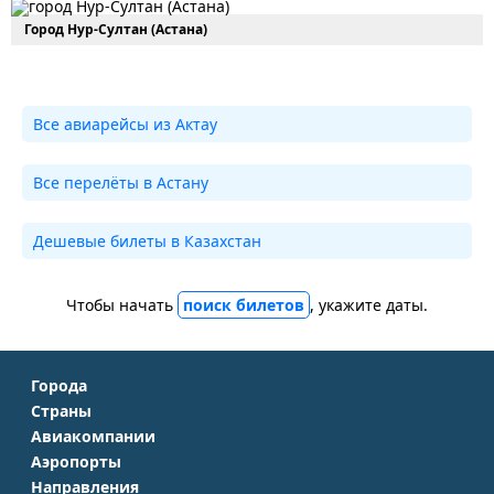
Город Нур-Султан (Астана)
Все авиарейсы из Актау
Все перелёты в Астану
Дешевые билеты в Казахстан
Чтобы начать
поиск билетов
, укажите даты.
Города
Страны
Москва
Авиакомпании
Крым
Санкт-Петербург
Аэропорты
Аэрофлот
Турция
Симферополь
Направления
Домодедово