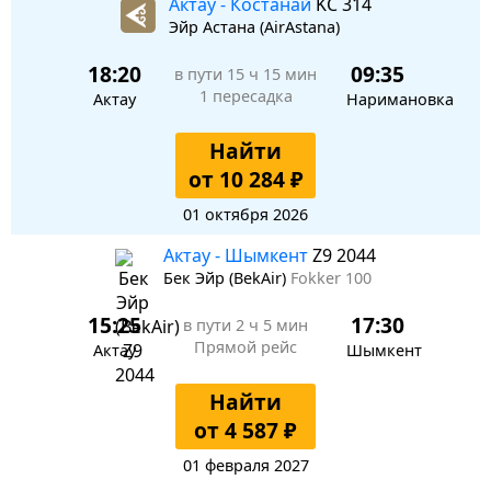
Актау - Костанай
KC 314
Эйр Астана (AirAstana)
18:20
09:35
в пути
15 ч 15 мин
1 пересадка
Актау
Наримановка
Найти
от 10 284 ₽
01 октября 2026
Актау - Шымкент
Z9 2044
Бек Эйр (BekAir)
Fokker 100
15:25
17:30
в пути
2 ч 5 мин
Прямой рейс
Актау
Шымкент
Найти
от 4 587 ₽
01 февраля 2027