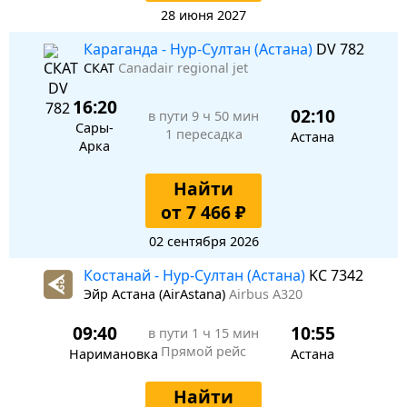
28 июня 2027
Караганда - Нур-Султан (Астана)
DV 782
СКАТ
Canadair regional jet
16:20
02:10
в пути
9 ч 50 мин
Сары-
1 пересадка
Астана
Арка
Найти
от 7 466 ₽
02 сентября 2026
Костанай - Нур-Султан (Астана)
KC 7342
Эйр Астана (AirAstana)
Airbus A320
09:40
10:55
в пути
1 ч 15 мин
Прямой рейс
Наримановка
Астана
Найти