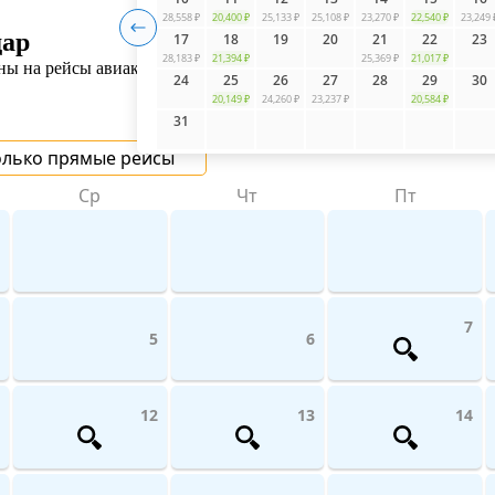
28,558 ₽
20,400 ₽
25,133 ₽
25,108 ₽
23,270 ₽
22,540 ₽
23,249 
дар
17
18
19
20
21
22
23
28,183 ₽
21,394 ₽
25,369 ₽
21,017 ₽
ы на рейсы авиакомпаний поможет UniTicket.ru. На сайте вы мо
24
25
26
27
28
29
30
20,149 ₽
24,260 ₽
23,237 ₽
20,584 ₽
31
олько прямые рейсы
Ср
Чт
Пт
7
5
6
12
13
14