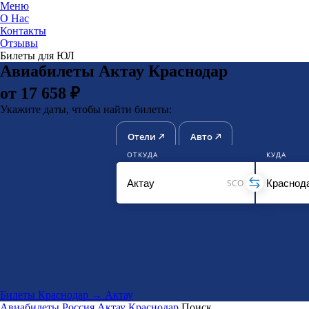
Меню
О Нас
Контакты
ЮниТи
Отзывы
Билеты для ЮЛ
Авиабилеты Актау Краснодар
от 17 658 ₽
Укажите даты, чтобы найти билеты:
Отели
Авто
ОТКУДА
КУДА
SCO
Билеты Краснодар → Актау
Авиабилеты
Россия
Актау
Краснодар
Поиск