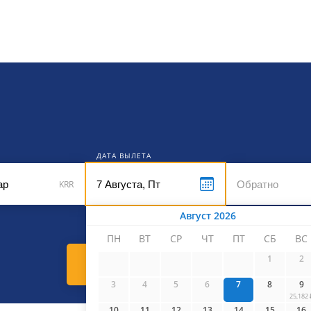
кет
ДАТА ВЫЛЕТА
KRR
Август 2026
ПН
ВТ
СР
ЧТ
ПТ
СБ
ВС
1
2
Найти билеты
3
4
5
6
7
8
9
25,182 
10
11
12
13
14
15
16