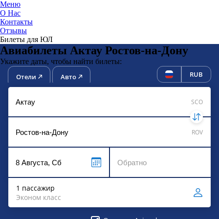
Меню
О Нас
Контакты
ЮниТи
Отзывы
Билеты для ЮЛ
Авиабилеты Актау Ростов-на-Дону
Укажите даты, чтобы найти билеты:
RUB
Отели
Авто
SCO
ROV
1 пассажир
Эконом класс