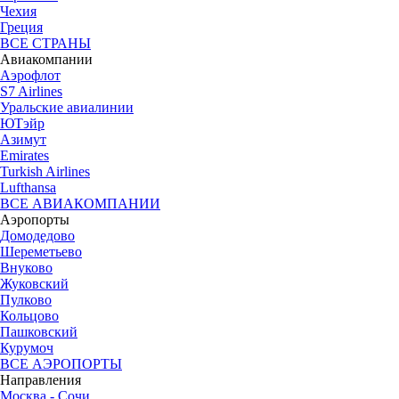
Чехия
Греция
ВСЕ СТРАНЫ
Авиакомпании
Аэрофлот
S7 Airlines
Уральские авиалинии
ЮТэйр
Азимут
Emirates
Turkish Airlines
Lufthansa
ВСЕ АВИАКОМПАНИИ
Аэропорты
Домодедово
Шереметьево
Внуково
Жуковский
Пулково
Кольцово
Пашковский
Курумоч
ВСЕ АЭРОПОРТЫ
Направления
Москва - Сочи