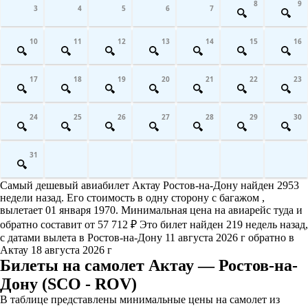
8
9
3
4
5
6
7
10
11
12
13
14
15
16
17
18
19
20
21
22
23
24
25
26
27
28
29
30
31
Самый дешевый авиабилет Актау Ростов-на-Дону найден 2953
недели назад. Его стоимость в одну сторону с багажом ,
вылетает 01 января 1970. Минимальная цена на авиарейс туда и
обратно составит от 57 712 ₽ Это билет найден 219 недель назад,
с датами вылета в Ростов-на-Дону 11 августа 2026 г обратно в
Актау 18 августа 2026 г
Билеты на самолет Актау — Ростов-на-
Дону (SCO - ROV)
В таблице представлены минимальные цены на самолет из