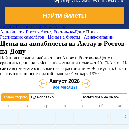
Открыть Aviasales в новом окне
Найти билеты
Билеты Ростов-на-Дону → Актау
Авиабилеты
Россия
Актау
Ростов-на-Дону
Поиск
Расписание самолётов
Цены на билеты
Авиакомпании
Цены на авиабилеты из Актау в Ростов-
на-Дону
Найти дешевые авиабилеты из Актау в Ростов-на-Дону и
сравнить цены на рейсы авиакомпаний поможет UniTicket.ru. На
сайте вы можете ознакомиться с расписанием ✈ и купить билет
на самолет
по цене с датой вылета 01 января 1970.
Август 2026
Все месяцы
В одну сторону
Туда-обратно
Только прямые рейсы
Пн
Вт
Ср
Чт
Пт
Сб
Вс
1
2