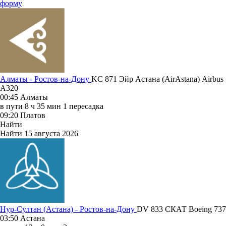
форму
Алматы - Ростов-на-Дону
KC 871
Эйр Астана (AirAstana)
Airbus
A320
00:45
Алматы
в пути
8 ч 35 мин
1 пересадка
09:20
Платов
Найти
Найти
15 августа 2026
Нур-Султан (Астана) - Ростов-на-Дону
DV 833
СКАТ
Boeing 737
03:50
Астана