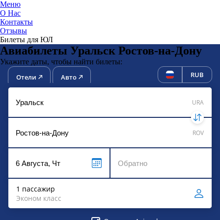
Меню
О Нас
Контакты
ЮниТи
Отзывы
Билеты для ЮЛ
Авиабилеты Уральск Ростов-на-Дону
Укажите даты, чтобы найти билеты:
RUB
Отели
Авто
URA
ROV
1 пассажир
Эконом класс