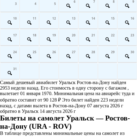
6
7
8
9
3
4
5
10
11
12
13
14
15
16
17
18
19
20
21
22
23
24
25
26
27
28
29
30
31
Самый дешевый авиабилет Уральск Ростов-на-Дону найден
2953 недели назад. Его стоимость в одну сторону с багажом ,
вылетает 01 января 1970. Минимальная цена на авиарейс туда и
обратно составит от 90 128 ₽ Это билет найден 223 недели
назад, с датами вылета в Ростов-на-Дону 07 августа 2026 г
обратно в Уральск 14 августа 2026 г
Билеты на самолет Уральск — Ростов-
на-Дону (URA - ROV)
В таблице представлены минимальные цены на самолет из