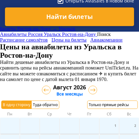
Открыть Aviasales в новом окне
Найти билеты
Билеты Ростов-на-Дону → Уральск
Авиабилеты
Россия
Уральск
Ростов-на-Дону
Поиск
Расписание самолётов
Цены на билеты
Авиакомпании
Цены на авиабилеты из Уральска в
Ростов-на-Дону
Найти дешевые авиабилеты из Уральска в Ростов-на-Дону и
сравнить цены на рейсы авиакомпаний поможет UniTicket.ru. На
сайте вы можете ознакомиться с расписанием ✈ и купить билет
на самолет
по цене с датой вылета 01 января 1970.
Август 2026
Все месяцы
В одну сторону
Туда-обратно
Только прямые рейсы
Пн
Вт
Ср
Чт
Пт
Сб
Вс
1
2