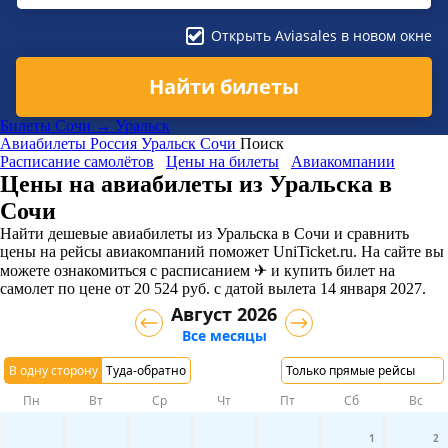
Открыть Aviasales в новом окне
Найти билеты
Билеты Сочи → Уральск
Авиабилеты
Россия
Уральск
Сочи
Поиск
Расписание самолётов
Цены на билеты
Авиакомпании
Цены на авиабилеты из Уральска в
Сочи
Найти дешевые авиабилеты из Уральска в Сочи и сравнить
цены на рейсы авиакомпаний поможет UniTicket.ru. На сайте вы
можете ознакомиться с расписанием ✈ и купить билет на
самолет
по цене
от
20 524
руб.
с датой вылета 14 января 2027.
Август 2026
Все месяцы
В одну сторону
Туда-обратно
Только прямые рейсы
Пн
Вт
Ср
Чт
Пт
Сб
Вс
1
2