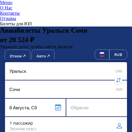
Меню
О Нас
Контакты
ЮниТи
Отзывы
Билеты для ЮЛ
Авиабилеты Уральск Сочи
от 20 524 ₽
Укажите даты, чтобы найти билеты:
RUB
Отели
Авто
URA
AER
1 пассажир
Эконом класс