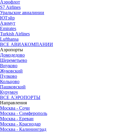
Аэрофлот
S7 Airlines
Уральские авиалинии
ЮТэйр
Азимут
Emirates
Turkish Airlines
Lufthansa
ВСЕ АВИАКОМПАНИИ
Аэропорты
Домодедово
Шереметьево
Внуково
Жуковский
Пулково
Кольцово
Пашковский
Курумоч
ВСЕ АЭРОПОРТЫ
Направления
Москва - Сочи
Москва - Симферополь
Москва - Ереван
Москва - Краснодар
Москва - Калининград