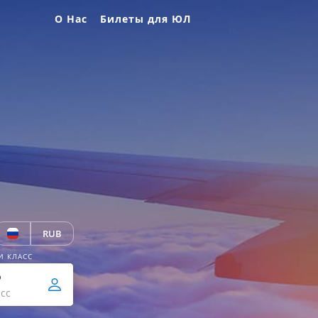
О Нас
Билеты для ЮЛ
RUB
И КЛАСС
р
сс