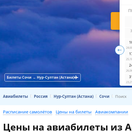
П
Н
1
24,6
1
25,1
2
26,0
3
Билеты Сочи → Нур-Султан (Астана)
23,2
Авиабилеты
Россия
Нур-Султан (Астана)
Сочи
Поиск
Расписание самолётов
Цены на билеты
Авиакомпании
Цены на авиабилеты из А