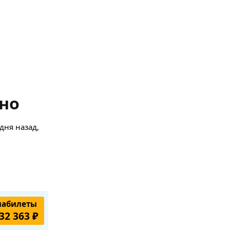
тно
дня назад,
иабилеты
32 363 ₽