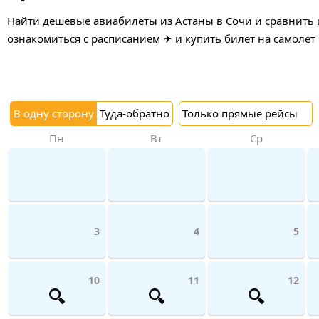
Найти дешевые авиабилеты из Астаны в Сочи и сравнить ц
ознакомиться с расписанием ✈ и купить билет на самолет
В одну сторону
Туда-обратно
Только прямые рейсы
Пн
Вт
Ср
3
4
5
10
11
12