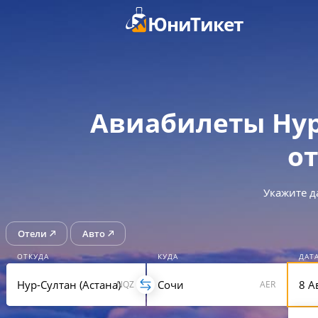
ЮниТикет
Авиабилеты Нур
от
Укажите д
Отели
Авто
ОТКУДА
КУДА
ДАТ
NQZ
AER