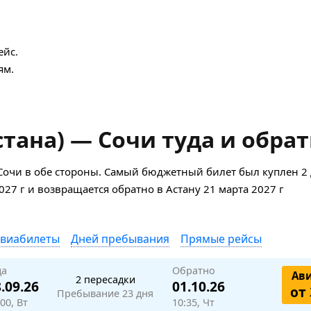
ейс.
ям.
тана) — Сочи туда и обра
Сочи в обе стороны. Самый бюджетный билет был куплен 2 
2027 г и возвращается обратно в Астану 21 марта 2027 г
авиабилеты
Дней пребывания
Прямые рейсы
да
Обратно
Ав
2 пересадки
.09.26
01.10.26
от 
Пребывание 23 дня
00, Вт
10:35, Чт