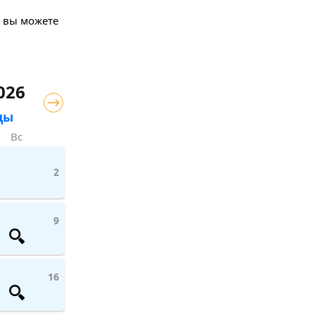
е вы можете
026
цы
Вс
2
9
16