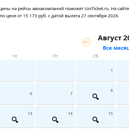
ены на рейсы авиакомпаний поможет UniTicket.ru. На сайт
по цене
от
15 173
руб.
с датой вылета 27 сентября 2026.
Август 2
Все меся
Чт
Пт
Сб
1
8
6
7
13
14
15