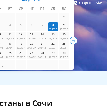
Август 2026
Открыть Aviasal
Н
ВТ
СР
ЧТ
ПТ
СБ
ВС
айти билеты
1
2
3
4
5
6
7
8
9
33,759 ₽
25,693 ₽
0
11
12
13
14
15
16
81 ₽
25,373 ₽
24,566 ₽
22,466 ₽
24,761 ₽
26,082 ₽
26,599 ₽
7
18
19
20
21
22
23
89 ₽
25,481 ₽
26,596 ₽
27,216 ₽
28,506 ₽
27,027 ₽
26,085 ₽
4
25
26
27
28
29
30
60 ₽
26,817 ₽
26,083 ₽
27,087 ₽
26,291 ₽
28,000 ₽
25,145 ₽
1
17 ₽
станы в Сочи