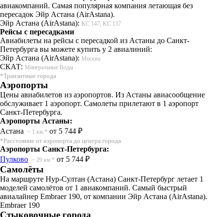
авиакомпаний. Самая популярная компания летающая без
пересадок Эйр Астана (AirAstana).
Эйр Астана (AirAstana):
KC 147, KC 137
Рейсы с пересадками
Авиабилеты на рейсы с пересадкой из Астаны до Санкт-
Петербурга вы можете купить у 2 авиалиний:
Эйр Астана (AirAstana):
Москва
СКАТ:
Минеральные Воды
*Транзитные города
Аэропорты
Цены авиабилетов из аэропортов. Из Астаны авиасообщение
обслуживает 1 аэропорт. Самолеты прилетают в 1 аэропорт
Санкт-Петербурга.
Аэропорты Астаны:
Астана
от 5 744 ₽
~ 1 км.*
*Расстояние от аэропорта до центра города
Аэропорты Санкт-Петербурга:
Пулково
от 5 744 ₽
~ 29 км.*
Самолёты
На маршруте Нур-Султан (Астана) Санкт-Петербург летает 1
моделей самолётов от 1 авиакомпаний. Самый быстрый
авиалайнер Embraer 190, от компании Эйр Астана (AirAstana).
Embraer 190
Стыковочные города