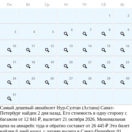
Пн
Вт
Ср
Чт
Пт
Сб
Вс
1
2
6
7
8
9
3
4
5
10
11
12
13
14
15
16
17
18
19
20
21
22
23
24
25
26
27
28
29
30
31
Самый дешевый авиабилет Нур-Султан (Астана) Санкт-
Петербург найден 2 дня назад. Его стоимость в одну сторону с
багажом от 12 841 ₽, вылетает 21 октября 2026. Минимальная
цена на авиарейс туда и обратно составит от 26 445 ₽ Это билет
найден 6 дней назад, с датами вылета в Санкт-Петербург 01