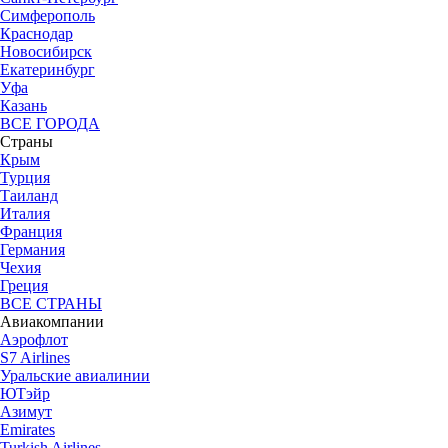
Симферополь
Краснодар
Новосибирск
Екатеринбург
Уфа
Казань
ВСЕ ГОРОДА
Страны
Крым
Турция
Таиланд
Италия
Франция
Германия
Чехия
Греция
ВСЕ СТРАНЫ
Авиакомпании
Аэрофлот
S7 Airlines
Уральские авиалинии
ЮТэйр
Азимут
Emirates
Turkish Airlines