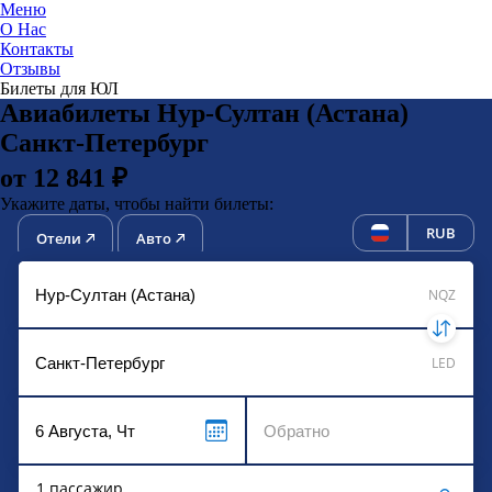
Меню
О Нас
Контакты
ЮниТи
Отзывы
Билеты для ЮЛ
Авиабилеты Нур-Султан (Астана)
Санкт-Петербург
от 12 841 ₽
Укажите даты, чтобы найти билеты:
RUB
Отели
Авто
NQZ
LED
1 пассажир