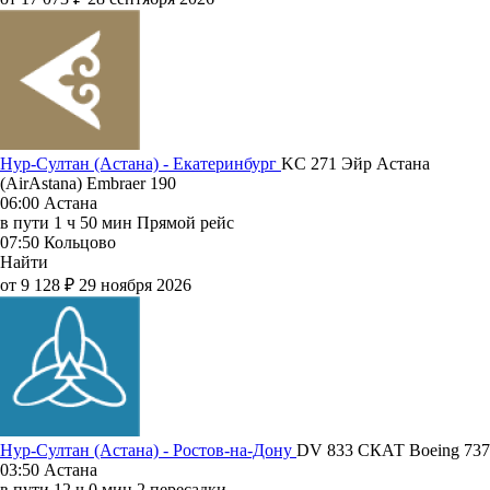
Нур-Султан (Астана) - Екатеринбург
KC 271
Эйр Астана
(AirAstana)
Embraer 190
06:00
Астана
в пути
1 ч 50 мин
Прямой рейс
07:50
Кольцово
Найти
от 9 128 ₽
29 ноября 2026
Нур-Султан (Астана) - Ростов-на-Дону
DV 833
СКАТ
Boeing 737
03:50
Астана
в пути
12 ч 0 мин
2 пересадки