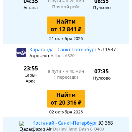
04:35
08:55
в пути
4 ч 20 мин
Прямой рейс
Астана
Пулково
Найти
от 12 841 ₽
21 октября 2026
Караганда - Санкт-Петербург
SU 1937
Аэрофлот
Airbus A320
23:55
07:35
в пути
7 ч 40 мин
Сары-
1 пересадка
Пулково
Арка
Найти
от 20 316 ₽
02 октября 2026
Костанай - Санкт-Петербург
IQ 368
Qazaq Air
DeHavilland Dash 8 Q400