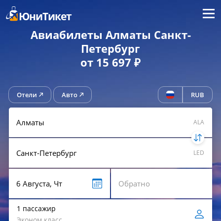
Меню
ЮниТикет
Авиабилеты Алматы Санкт-
Петербург
от 15 697 ₽
Отели
Авто
RUB
ALA
LED
1 пассажир
Эконом класс