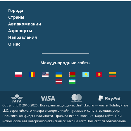
Города
Страны
Москва
Авиакомпании
Крым
Санкт-Петербург
Аэропорты
Аэрофлот
Турция
Симферополь
Направления
Домодедово
S7 Airlines
Таиланд
Краснодар
О Нас
Москва - Сочи
Шереметьево
Уральские авиалинии
Италия
Новосибирск
О Компании
Москва - Симферополь
Внуково
ЮТэйр
Франция
Екатеринбург
Контакты
Москва - Ереван
Жуковский
Международные сайты
Азимут
Германия
Уфа
Способы оплаты
Москва - Краснодар
Пулково
Emirates
Чехия
Казань
Помощь
Москва - Калининград
Кольцово
Turkish Airlines
Греция
ВСЕ ГОРОДА
Отзывы
Москва - Душанбе
Пашковский
Lufthansa
ВСЕ СТРАНЫ
Наши партнеры
Москва - Екатеринбург
Курумоч
ВСЕ АВИАКОМПАНИИ
Вакансии
Москва - Махачкала
ВСЕ АЭРОПОРТЫ
Copyright © 2016-2026 . Все права защищены. UniTicket.ru — часть HolidayPrice
Блог
ВСЕ НАПРАВЛЕНИЯ
LLC, европейского лидера в сфере онлайн-туризма и сопутствующих услуг.
Как купить билет
Политика конфиденциальности.
Правила использования.
Карта сайта.
При
использовании материалов активная ссылка на сайт UniTicket.ru обязательна.