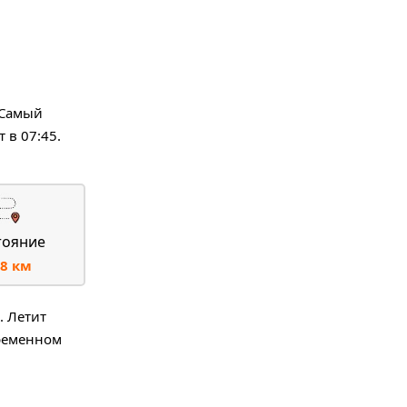
 Самый
 в 07:45.
тояние
8 км
. Летит
временном