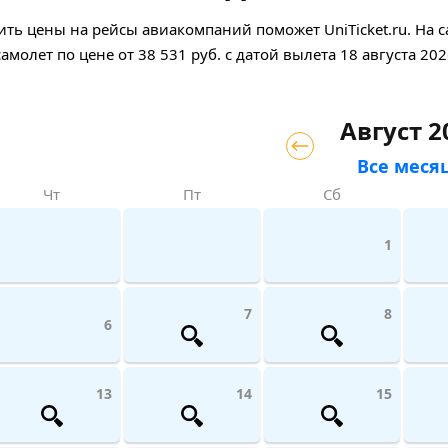
ть цены на рейсы авиакомпаний поможет UniTicket.ru. На с
самолет
по цене
от
38 531
руб.
с датой вылета 18 августа 202
Август 2
Все меся
Чт
Пт
Сб
1
7
8
6
13
14
15