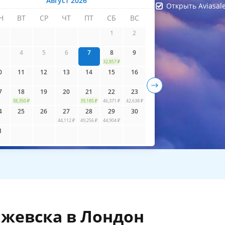
Август 2026
Открыть Aviasal
Н
ВТ
СР
ЧТ
ПТ
СБ
ВС
айти билеты
1
2
3
4
5
6
7
8
9
32,857 ₽
0
11
12
13
14
15
16
7
18
19
20
21
22
23
38,350 ₽
39,185 ₽
46,371 ₽
42,638 ₽
4
25
26
27
28
29
30
44,112 ₽
49,256 ₽
44,904 ₽
1
Ижевска в Лондон