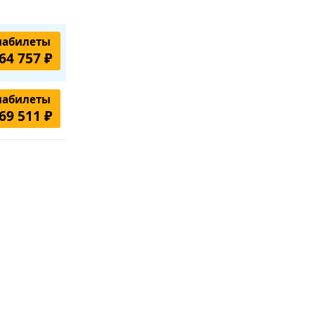
иабилеты
64 757 ₽
иабилеты
69 511 ₽