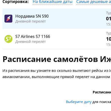
На ближайшие даты
Самые дешевые 
Сортировка:
Ту
Нордавиа
5N 590
01
Дневной перелёт
15:
Ту
S7 Airlines
S7 1166
10
Дневной перелёт
15
Расписание самолётов Иж
Из расписания вы узнаете во сколько вылетают рейсы из 
авиакомпании, выполняющие прямой перелет на данном н
Расписани
Выберите дату
для поиск