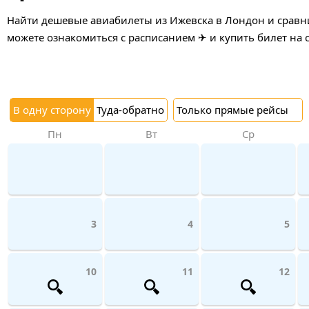
Найти дешевые авиабилеты из Ижевска в Лондон и сравни
можете ознакомиться с расписанием ✈ и купить билет на 
В одну сторону
Туда-обратно
Только прямые рейсы
Пн
Вт
Ср
3
4
5
10
11
12