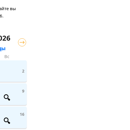
айте вы
6.
026
цы
Вс
2
9
16