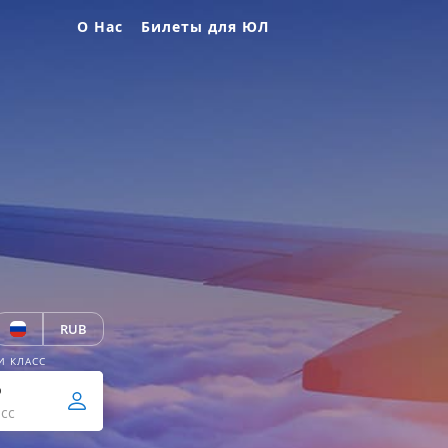
О Нас
Билеты для ЮЛ
RUB
И КЛАСС
р
сс