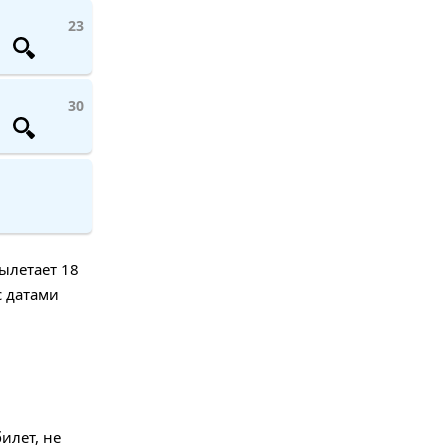
23
30
ылетает 18
с датами
илет, не