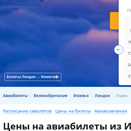
П
Н
1
1
2
3
Билеты Лондон → Ижевск
Авиабилеты
Великобритания
Ижевск
Лондон
Поиск
Расписание самолётов
Цены на билеты
Авиакомпании
Цены на авиабилеты из 