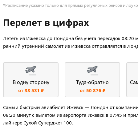
*Расписание указано только для прямых регулярных рейсов и лоуко
Перелет в цифрах
Лететь из Ижевска до Лондона без учета пересадок 08:20
ранний утренний самолет из Ижевска отправляется в Лонд
В одну сторону
Туда-обратно
Са
от 38 531 ₽
от 50 876 ₽
Самый быстрый авиабилет Ижевск — Лондон от компании А
08:20 минут с вылетом из аэропорта Ижевск в 07:45 и при
лайнере Сухой Суперджет 100.