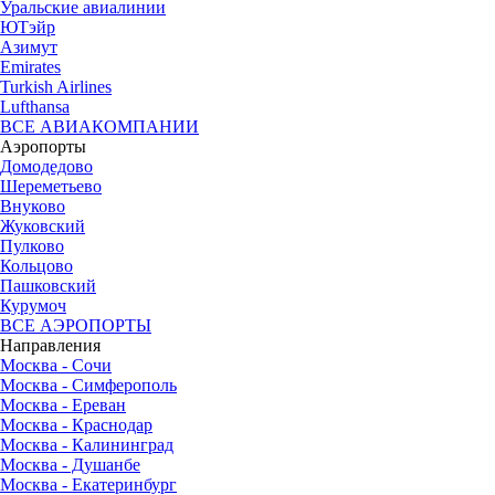
Уральские авиалинии
ЮТэйр
Азимут
Emirates
Turkish Airlines
Lufthansa
ВСЕ АВИАКОМПАНИИ
Аэропорты
Домодедово
Шереметьево
Внуково
Жуковский
Пулково
Кольцово
Пашковский
Курумоч
ВСЕ АЭРОПОРТЫ
Направления
Москва - Сочи
Москва - Симферополь
Москва - Ереван
Москва - Краснодар
Москва - Калининград
Москва - Душанбе
Москва - Екатеринбург