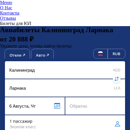
Меню
О Нас
Контакты
ЮниТи
Отзывы
Билеты для ЮЛ
Авиабилеты Калининград Ларнака
от 20 888 ₽
Укажите даты, чтобы найти билеты:
RUB
Отели
Авто
KGD
LCA
1 пассажир
Эконом класс