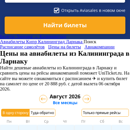
Открыть Aviasales в новом окне
Найти билеты
Билеты Ларнака → Калининград
Авиабилеты
Кипр
Калининград
Ларнака
Поиск
Расписание самолётов
Цены на билеты
Авиакомпании
Цены на авиабилеты из Калининграда в
Ларнаку
Найти дешевые авиабилеты из Калининграда в Ларнаку и
сравнить цены на рейсы авиакомпаний поможет UniTicket.ru. На
сайте вы можете ознакомиться с расписанием ✈ и купить билет
на самолет
по цене
от
20 888
руб.
с датой вылета 06 октября
2026.
Август 2026
Все месяцы
В одну сторону
Туда-обратно
Только прямые рейсы
Пн
Вт
Ср
Чт
Пт
Сб
Вс