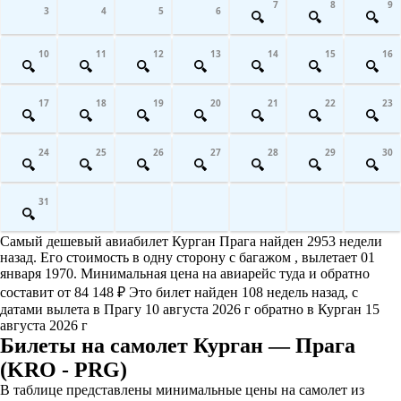
7
8
9
3
4
5
6
10
11
12
13
14
15
16
17
18
19
20
21
22
23
24
25
26
27
28
29
30
31
Самый дешевый авиабилет Курган Прага найден 2953 недели
назад. Его стоимость в одну сторону с багажом , вылетает 01
января 1970. Минимальная цена на авиарейс туда и обратно
составит от 84 148 ₽ Это билет найден 108 недель назад, с
датами вылета в Прагу 10 августа 2026 г обратно в Курган 15
августа 2026 г
Билеты на самолет Курган — Прага
(KRO - PRG)
В таблице представлены минимальные цены на самолет из