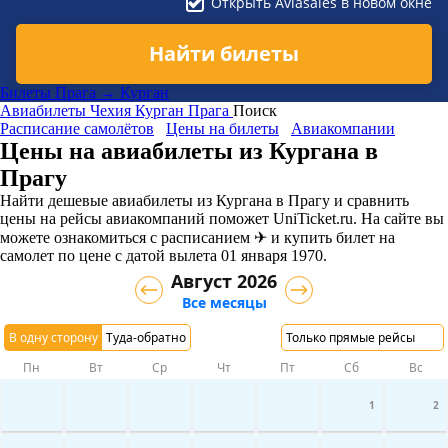
Открыть Aviasales в новом окне
Найти билеты
Билеты Прага → Курган
Авиабилеты
Чехия
Курган
Прага
Поиск
Расписание самолётов
Цены на билеты
Авиакомпании
Цены на авиабилеты из Кургана в
Прагу
Найти дешевые авиабилеты из Кургана в Прагу и сравнить
цены на рейсы авиакомпаний поможет UniTicket.ru. На сайте вы
можете ознакомиться с расписанием ✈ и купить билет на
самолет
по цене с датой вылета 01 января 1970.
Август 2026
Все месяцы
В одну сторону
Туда-обратно
Только прямые рейсы
Пн
Вт
Ср
Чт
Пт
Сб
Вс
1
2