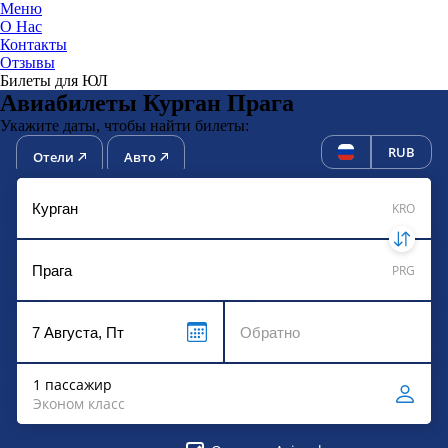
Меню
О Нас
Контакты
ЮниТи
Отзывы
Билеты для ЮЛ
Авиабилеты Курган Прага
Укажите даты, чтобы найти билеты:
RUB
Отели
Авто
KRO
PRG
1 пассажир
Эконом класс