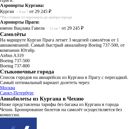
Праги.
Аэропорты Кургана:
Курган
от 29 245 ₽
~ 8 км.*
*Расстояние от аэропорта до центра города
Аэропорты Праги:
имени Вацлава Гавела
от 29 245 ₽
~ 12 км.*
Самолёты
На маршруте Курган Прага летает 3 моделей самолётов от 1
авиакомпаний. Самый быстрый авиалайнер Boeing 737-500, от
компании Ютэйр.
Airbus A319
Boeing 737-500
Boeing 737-800
Стыковочные города
Список городов на авиарейсах из Кургана в Прагу с пересадкой.
Самый оптимальный вариант долететь через:
Москва
Санкт-Петербург
Авиабилеты из Кургана в Чехию
Ниже представлены тарифы без багажа из Кургана в города
Чехии. Бронирование билетов на самолёт осуществляется без
комиссии.