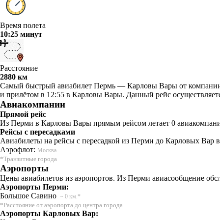
Время полета
10:25 минут
Расстояние
2880 км
Самый быстрый авиабилет Пермь — Карловы Вары от компании Аэ
и прилётом в 12:55 в Карловы Вары. Данный рейс осуществляетс
Авиакомпании
Прямой рейс
Из Перми в Карловы Вары прямым рейсом летает 0 авиакомпаний
Рейсы с пересадками
Авиабилеты на рейсы с пересадкой из Перми до Карловых Вар в
Аэрофлот:
Москва
*Транзитные города
Аэропорты
Цены авиабилетов из аэропортов. Из Перми авиасообщение обсл
Аэропорты Перми:
Большое Савино
~ 0 км.*
*Расстояние от аэропорта до центра города
Аэропорты Карловых Вар: