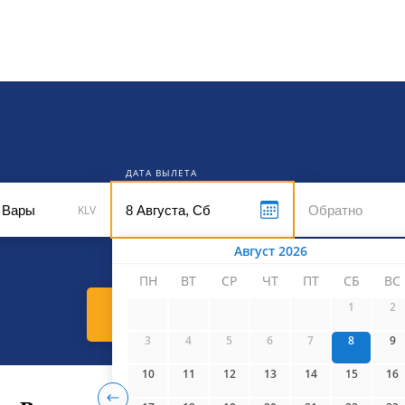
кет
ДАТА ВЫЛЕТА
KLV
Август 2026
ПН
ВТ
СР
ЧТ
ПТ
СБ
ВС
1
2
Найти билеты
3
4
5
6
7
8
9
10
11
12
13
14
15
16