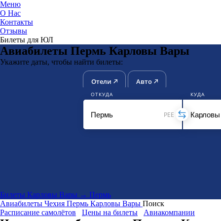
Меню
О Нас
Контакты
ЮниТи
Отзывы
Билеты для ЮЛ
Авиабилеты Пермь Карловы Вары
Укажите даты, чтобы найти билеты:
Отели
Авто
ОТКУДА
КУДА
PEE
Билеты Карловы Вары → Пермь
Авиабилеты
Чехия
Пермь
Карловы Вары
Поиск
Расписание самолётов
Цены на билеты
Авиакомпании