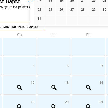
вы Вары
17
18
19
20
21
22
23
 цены на рейсы авиакомпаний поможет UniTicket.ru. На сайте в
24
25
26
27
28
29
30
31
олько прямые рейсы
Ср
Чт
Пт
5
6
7
12
13
14
19
20
21