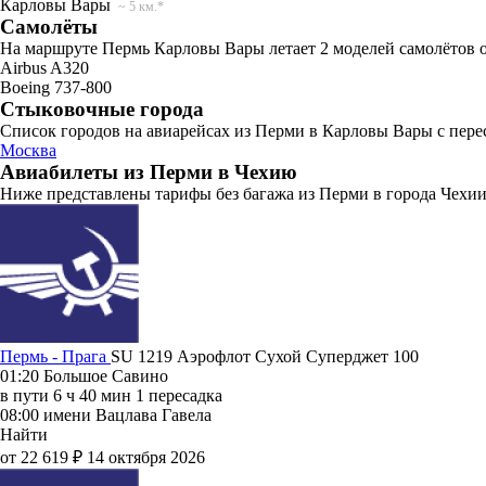
Карловы Вары
~ 5 км.*
Самолёты
На маршруте Пермь Карловы Вары летает 2 моделей самолётов о
Airbus A320
Boeing 737-800
Стыковочные города
Список городов на авиарейсах из Перми в Карловы Вары с пере
Москва
Авиабилеты из Перми в Чехию
Ниже представлены тарифы без багажа из Перми в города Чехии.
Пермь - Прага
SU 1219
Аэрофлот
Сухой Суперджет 100
01:20
Большое Савино
в пути
6 ч 40 мин
1 пересадка
08:00
имени Вацлава Гавела
Найти
от 22 619 ₽
14 октября 2026