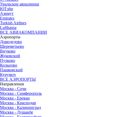
Уральские авиалинии
ЮТэйр
Азимут
Emirates
Turkish Airlines
Lufthansa
ВСЕ АВИАКОМПАНИИ
Аэропорты
Домодедово
Шереметьево
Внуково
Жуковский
Пулково
Кольцово
Пашковский
Курумоч
ВСЕ АЭРОПОРТЫ
Направления
Москва - Сочи
Москва - Симферополь
Москва - Ереван
Москва - Краснодар
Москва - Калининград
Москва - Душанбе
Москва - Екатеринбург