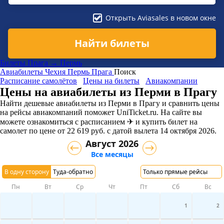
Открыть Aviasales в новом окне
Найти билеты
Билеты Прага → Пермь
Авиабилеты
Чехия
Пермь
Прага
Поиск
Расписание самолётов
Цены на билеты
Авиакомпании
Цены на авиабилеты из Перми в Прагу
Найти дешевые авиабилеты из Перми в Прагу и сравнить цены
на рейсы авиакомпаний поможет UniTicket.ru. На сайте вы
можете ознакомиться с расписанием ✈ и купить билет на
самолет
по цене
от
22 619
руб.
с датой вылета 14 октября 2026.
Август 2026
Все месяцы
В одну сторону
Туда-обратно
Только прямые рейсы
Пн
Вт
Ср
Чт
Пт
Сб
Вс
1
2