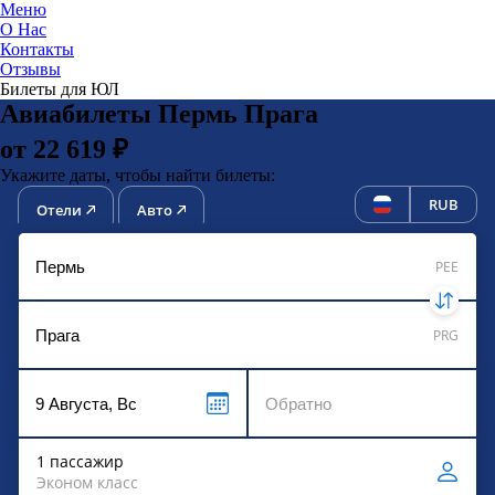
Меню
О Нас
Контакты
ЮниТи
Отзывы
Билеты для ЮЛ
Авиабилеты Пермь Прага
от 22 619 ₽
Укажите даты, чтобы найти билеты:
RUB
Отели
Авто
PEE
PRG
1 пассажир
Эконом класс