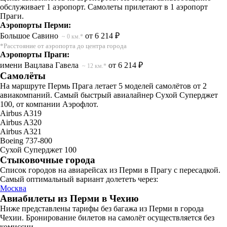
обслуживает 1 аэропорт. Самолеты прилетают в 1 аэропорт
Праги.
Аэропорты Перми:
Большое Савино
от 6 214 ₽
~ 0 км.*
*Расстояние от аэропорта до центра города
Аэропорты Праги:
имени Вацлава Гавела
от 6 214 ₽
~ 12 км.*
Самолёты
На маршруте Пермь Прага летает 5 моделей самолётов от 2
авиакомпаний. Самый быстрый авиалайнер Сухой Суперджет
100, от компании Аэрофлот.
Airbus A319
Airbus A320
Airbus A321
Boeing 737-800
Сухой Суперджет 100
Стыковочные города
Список городов на авиарейсах из Перми в Прагу с пересадкой.
Самый оптимальный вариант долететь через:
Москва
Авиабилеты из Перми в Чехию
Ниже представлены тарифы без багажа из Перми в города
Чехии. Бронирование билетов на самолёт осуществляется без
комиссии.