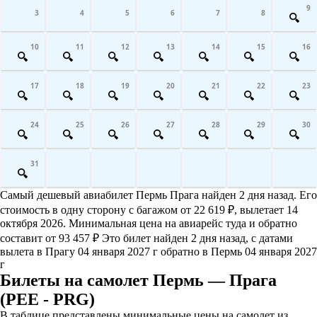
9
3
4
5
6
7
8
10
11
12
13
14
15
16
17
18
19
20
21
22
23
24
25
26
27
28
29
30
31
Самый дешевый авиабилет Пермь Прага найден 2 дня назад. Его
стоимость в одну сторону с багажом от 22 619 ₽, вылетает 14
октября 2026. Минимальная цена на авиарейс туда и обратно
составит от 93 457 ₽ Это билет найден 2 дня назад, с датами
вылета в Прагу 04 января 2027 г обратно в Пермь 04 января 2027
г
Билеты на самолет Пермь — Прага
(PEE - PRG)
В таблице представлены минимальные цены на самолет из