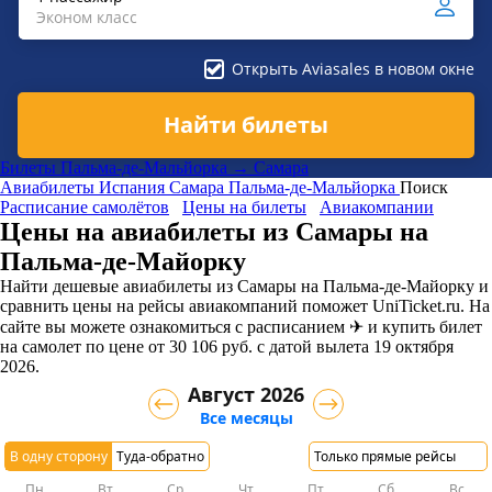
Эконом класс
Открыть Aviasales в новом окне
Найти билеты
Билеты Пальма-де-Мальйорка → Самара
Авиабилеты
Испания
Самара
Пальма-де-Мальйорка
Поиск
Расписание самолётов
Цены на билеты
Авиакомпании
Цены на авиабилеты из Самары на
Пальма-де-Майорку
Найти дешевые авиабилеты из Самары на Пальма-де-Майорку и
сравнить цены на рейсы авиакомпаний поможет UniTicket.ru. На
сайте вы можете ознакомиться с расписанием ✈ и купить билет
на самолет
по цене
от
30 106
руб.
с датой вылета 19 октября
2026.
Август 2026
Все месяцы
В одну сторону
Туда-обратно
Только прямые рейсы
Пн
Вт
Ср
Чт
Пт
Сб
Вс