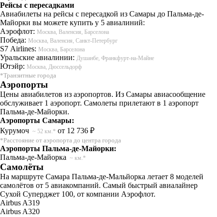
Рейсы с пересадками
Авиабилеты на рейсы с пересадкой из Самары до Пальма-де-
Майорки вы можете купить у 5 авиалиний:
Аэрофлот:
Москва, Валенсия, Барселона
Победа:
Москва, Валенсия, Санкт-Петербург
S7 Airlines:
Москва, Барселона
Уральские авиалинии:
Душанбе, Франкфурт-на-Майне
Ютэйр:
Москва, Дюссельдорф
*Транзитные города
Аэропорты
Цены авиабилетов из аэропортов. Из Самары авиасообщение
обслуживает 1 аэропорт. Самолеты прилетают в 1 аэропорт
Пальма-де-Майорки.
Аэропорты Самары:
Курумоч
от 12 736 ₽
~ 52 км.*
*Расстояние от аэропорта до центра города
Аэропорты Пальма-де-Майорки:
Пальма-де-Майорка
~ км.*
Самолёты
На маршруте Самара Пальма-де-Мальйорка летает 8 моделей
самолётов от 5 авиакомпаний. Самый быстрый авиалайнер
Сухой Суперджет 100, от компании Аэрофлот.
Airbus A319
Airbus A320