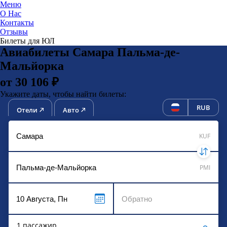
Меню
О Нас
Контакты
ЮниТи
Отзывы
Билеты для ЮЛ
Авиабилеты Самара Пальма-де-
Мальйорка
от 30 106 ₽
Укажите даты, чтобы найти билеты:
RUB
Отели
Авто
KUF
PMI
1 пассажир