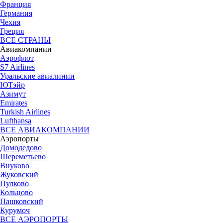
Франция
Германия
Чехия
Греция
ВСЕ СТРАНЫ
Авиакомпании
Аэрофлот
S7 Airlines
Уральские авиалинии
ЮТэйр
Азимут
Emirates
Turkish Airlines
Lufthansa
ВСЕ АВИАКОМПАНИИ
Аэропорты
Домодедово
Шереметьево
Внуково
Жуковский
Пулково
Кольцово
Пашковский
Курумоч
ВСЕ АЭРОПОРТЫ