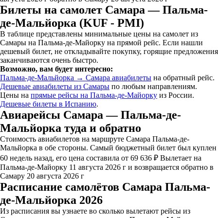
Билеты на самолет Самара — Пальма-
де-Мальйорка (KUF - PMI)
В таблице представлены минимальные цены на самолет из
Самары на Пальма-де-Майорку на прямой рейс. Если нашли
дешевый билет, не откладывайте покупку, горящие предложения
заканчиваются очень быстро.
Возможно, вам будет интересно:
Пальма-де-Мальйорка → Самара авиабилеты
на обратный рейс.
Дешевые авиабилеты из Самары
по любым направлениям.
Цены на
прямые рейсы на Пальма-де-Майорку
из России.
Дешевые билеты в Испанию
.
Авиарейсы Самара — Пальма-де-
Мальйорка туда и обратно
Стоимость авиабилетов на маршруте Самара Пальма-де-
Мальйорка в обе стороны. Самый бюджетный билет был куплен
60 недель назад, его цена составила от 69 636 ₽ Вылетает на
Пальма-де-Майорку 11 августа 2026 г и возвращается обратно в
Самару 20 августа 2026 г
Расписание самолётов Самара Пальма-
де-Мальйорка 2026
Из расписания вы узнаете во сколько вылетают рейсы из