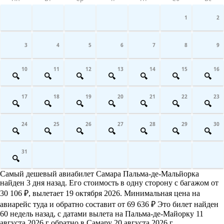
1
2
3
4
5
6
7
8
9
10
11
12
13
14
15
16
17
18
19
20
21
22
23
24
25
26
27
28
29
30
31
Самый дешевый авиабилет Самара Пальма-де-Мальйорка
найден 3 дня назад. Его стоимость в одну сторону с багажом от
30 106 ₽, вылетает 19 октября 2026. Минимальная цена на
авиарейс туда и обратно составит от 69 636 ₽ Это билет найден
60 недель назад, с датами вылета на Пальма-де-Майорку 11
августа 2026 г обратно в Самару 20 августа 2026 г