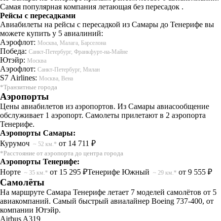
Самая популярная компания летающая без пересадок .
Рейсы с пересадками
Авиабилеты на рейсы с пересадкой из Самары до Тенерифе вы
можете купить у 5 авиалиний:
Аэрофлот:
Москва, Малага, Барселона
Победа:
Санкт-Петербург, Франкфурт-на-Майне
Ютэйр:
Москва
Аэрофлот:
Санкт-Петербург, Милан
S7 Airlines:
Москва, Вена
*Транзитные города
Аэропорты
Цены авиабилетов из аэропортов. Из Самары авиасообщение
обслуживает 1 аэропорт. Самолеты прилетают в 2 аэропорта
Тенерифе.
Аэропорты Самары:
Курумоч
от 14 711 ₽
~ 52 км.*
*Расстояние от аэропорта до центра города
Аэропорты Тенерифе:
Норте
от 15 295 ₽
Тенерифе Южный
от 9 555 ₽
~ 35 км.*
~ 29 км.*
Самолёты
На маршруте Самара Тенерифе летает 7 моделей самолётов от 5
авиакомпаний. Самый быстрый авиалайнер Boeing 737-400, от
компании Ютэйр.
Airbus A319