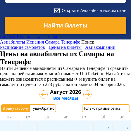
Открыть Aviasales в новом окне
Найти билеты
Билеты Тенерифе → Самара
Авиабилеты
Испания
Самара
Тенерифе
Поиск
Расписание самолётов
Цены на билеты
Авиакомпании
Цены на авиабилеты из Самары на
Тенерифе
Найти дешевые авиабилеты из Самары на Тенерифе и сравнить
цены на рейсы авиакомпаний поможет UniTicket.ru. На сайте вы
можете ознакомиться с расписанием ✈ и купить билет на
самолет
по цене
от
35 223
руб.
с датой вылета 04 ноября 2026.
Август 2026
Все месяцы
В одну сторону
Туда-обратно
Только прямые рейсы
Пн
Вт
Ср
Чт
Пт
Сб
Вс
1
2