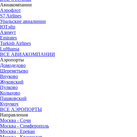
Авиакомпании
Аэрофлот
S7 Airlines
Уральские авиалинии
ЮТэйр
Азимут
Emirates
Turkish Airlines
Lufthansa
ВСЕ АВИАКОМПАНИИ
Аэропорты
Домодедово
Шереметьево
Внуково
Жуковский
Пулково
Кольцово
Пашковский
Курумоч
ВСЕ АЭРОПОРТЫ
Направления
Москва - Сочи
Москва - Симферополь
Москва - Ереван
Москва - Краснодар