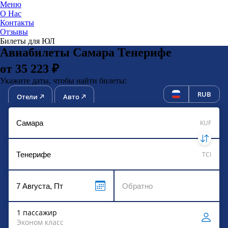
Меню
О Нас
Контакты
ЮниТи
Отзывы
Билеты для ЮЛ
Авиабилеты Самара Тенерифе
от 35 223 ₽
Укажите даты, чтобы найти билеты:
RUB
Отели
Авто
KUF
TCI
1 пассажир
Эконом класс