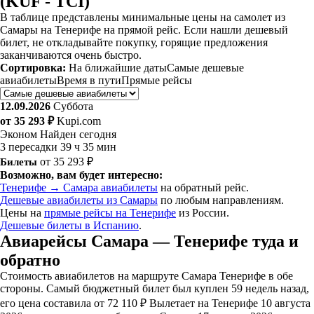
(KUF - TCI)
В таблице представлены минимальные цены на самолет из
Самары на Тенерифе на прямой рейс. Если нашли дешевый
билет, не откладывайте покупку, горящие предложения
заканчиваются очень быстро.
Сортировка:
На ближайшие даты
Самые дешевые
авиабилеты
Время в пути
Прямые рейсы
12.09.2026
Суббота
от 35 293 ₽
Kupi.com
Эконом
Найден сегодня
3 пересадки
39 ч 35 мин
Билеты
от 35 293 ₽
Возможно, вам будет интересно:
Тенерифе → Самара авиабилеты
на обратный рейс.
Дешевые авиабилеты из Самары
по любым направлениям.
Цены на
прямые рейсы на Тенерифе
из России.
Дешевые билеты в Испанию
.
Авиарейсы Самара — Тенерифе туда и
обратно
Стоимость авиабилетов на маршруте Самара Тенерифе в обе
стороны. Самый бюджетный билет был куплен 59 недель назад,
его цена составила от 72 110 ₽ Вылетает на Тенерифе 10 августа