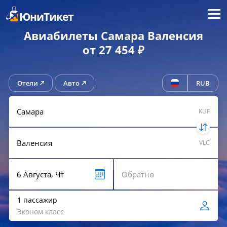
Меню
ЮниТикет
Авиабилеты Самара Валенсия
от 27 454 ₽
Отели
Авто
RUB
KUF
VLC
1 пассажир
Эконом класс