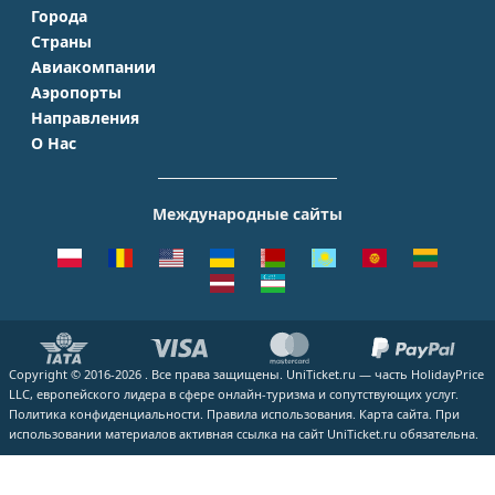
Города
Страны
Москва
Авиакомпании
Крым
Санкт-Петербург
Аэропорты
Аэрофлот
Турция
Симферополь
Направления
Домодедово
S7 Airlines
Таиланд
Краснодар
О Нас
Москва - Сочи
Шереметьево
Уральские авиалинии
Италия
Новосибирск
О Компании
Москва - Симферополь
Внуково
ЮТэйр
Франция
Екатеринбург
Контакты
Москва - Ереван
Жуковский
Международные сайты
Азимут
Германия
Уфа
Способы оплаты
Москва - Краснодар
Пулково
Emirates
Чехия
Казань
Помощь
Москва - Калининград
Кольцово
Turkish Airlines
Греция
ВСЕ ГОРОДА
Отзывы
Москва - Душанбе
Пашковский
Lufthansa
ВСЕ СТРАНЫ
Наши партнеры
Москва - Екатеринбург
Курумоч
ВСЕ АВИАКОМПАНИИ
Вакансии
Москва - Махачкала
ВСЕ АЭРОПОРТЫ
Copyright © 2016-2026 . Все права защищены. UniTicket.ru — часть HolidayPrice
Блог
ВСЕ НАПРАВЛЕНИЯ
LLC, европейского лидера в сфере онлайн-туризма и сопутствующих услуг.
Как купить билет
Политика конфиденциальности.
Правила использования.
Карта сайта.
При
использовании материалов активная ссылка на сайт UniTicket.ru обязательна.