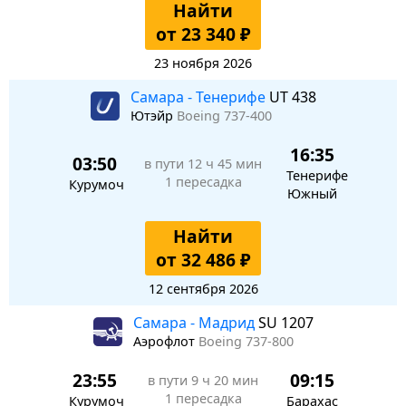
Найти
от 23 340 ₽
23 ноября 2026
Самара - Тенерифе
UT 438
Ютэйр
Boeing 737-400
16:35
03:50
в пути
12 ч 45 мин
Тенерифе
1 пересадка
Курумоч
Южный
Найти
от 32 486 ₽
12 сентября 2026
Самара - Мадрид
SU 1207
Аэрофлот
Boeing 737-800
23:55
09:15
в пути
9 ч 20 мин
1 пересадка
Курумоч
Барахас