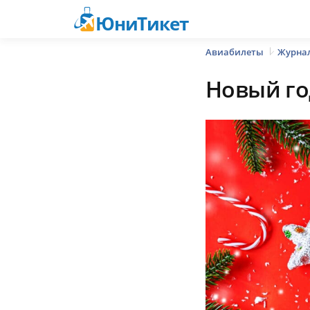
ЮниТикет
Авиабилеты
Журнал
Новый го