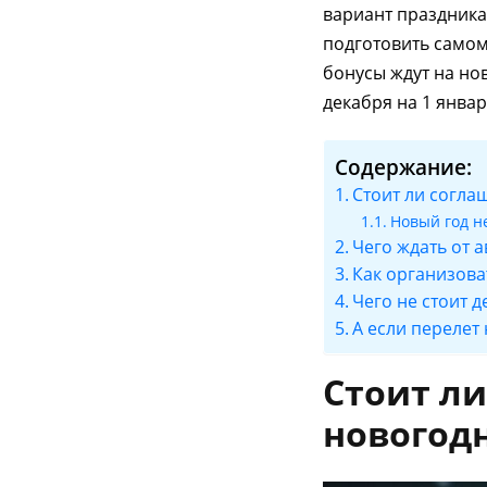
вариант праздника
подготовить самом
бонусы ждут на нов
декабря на 1 янва
Содержание:
Стоит ли согла
Новый год н
Чего ждать от 
Как организова
Чего не стоит д
А если перелет
Стоит ли
новогод