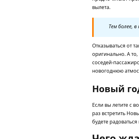
вылета.
Тем более, 
Отказываться от та
оригинально. А то,
соседей-пассажиро
новогоднюю атмос
Новый го
Если вы летите с в
раз встретить Нов
будете радоваться
Чего жд