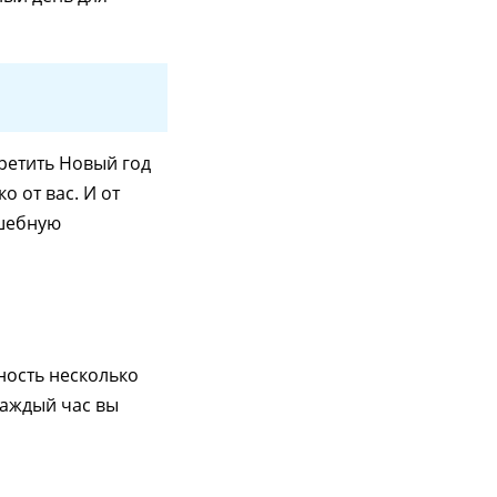
третить Новый год
о от вас. И от
лшебную
жность несколько
каждый час вы