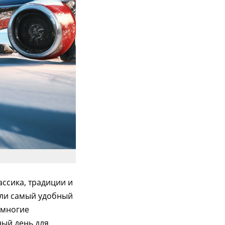
ассика, традиции и
если самый удобный
 многие
ный день для