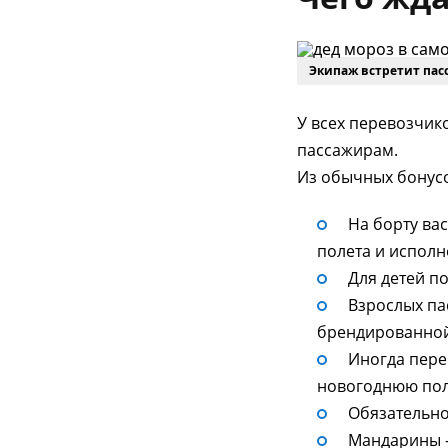
Экипаж встретит пас
У всех перевозчик
пассажирам.
Из обычных бонус
На борту ва
полета и исполн
Для детей п
Взрослых па
брендированной
Иногда пере
новогоднюю пол
Обязательно
Мандарины –