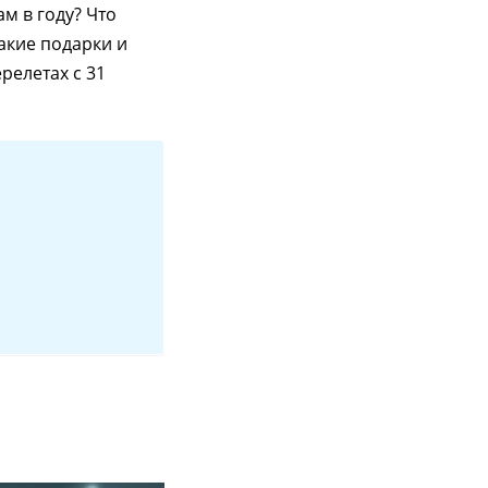
м в году? Что
акие подарки и
релетах с 31