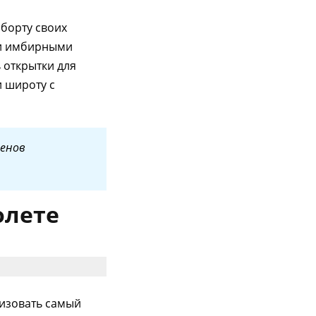
борту своих
ли имбирными
 открытки для
и широту с
ленов
олете
низовать самый