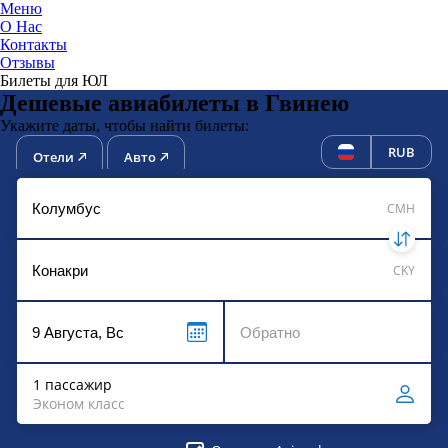
Меню
О Нас
Контакты
ЮниТи
Отзывы
Билеты для ЮЛ
Дешевые авиабилеты в Гвинею
Укажите даты, чтобы найти билеты:
RUB
Отели
Авто
CMH
CKY
1 пассажир
Эконом класс