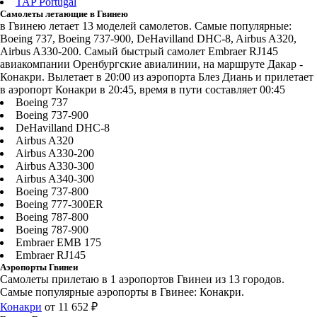
TAP Portugal
Самолеты летающие в Гвинею
в Гвинею летает 13 моделей самолетов. Самые популярные:
Boeing 737, Boeing 737-900, DeHavilland DHC-8, Airbus A320,
Airbus A330-200. Самый быстрый самолет Embraer RJ145
авиакомпании Оренбургские авиалинии, на маршруте Дакар -
Конакри. Вылетает в 20:00 из аэропорта Блез Диань и прилетает
в аэропорт Конакри в 20:45, время в пути составляет 00:45
Boeing 737
Boeing 737-900
DeHavilland DHC-8
Airbus A320
Airbus A330-200
Airbus A330-300
Airbus A340-300
Boeing 737-800
Boeing 777-300ER
Boeing 787-800
Boeing 787-900
Embraer EMB 175
Embraer RJ145
Аэропорты Гвинеи
Самолеты прилетаю в 1 аэропортов Гвинеи из 13 городов.
Самые популярные аэропорты в Гвинее: Конакри.
Конакри
от 11 652 ₽