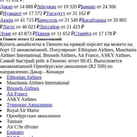
Дакар
от 14 888 ₽
Абиджан
от 19 320 ₽
Бамако
от 24 306
₽
Нуакшот
от 17 572 ₽
Уагадугу
от 31 162 ₽
Аккра
от 41 715 ₽
Брюссель
от 21 549 ₽
Касабланка
от 20 805
₽
Лагос
от 46 023 ₽
Лиссабон
от 21 423 ₽
Ломе
от 43 873 ₽
Париж
от 11 652 ₽
Стамбул
от 17 178 ₽
в Гвинею летает 12 авиакомпаний
Купить авиабилеты в Гвинею на прямой перелет вы можете на
борт 12 авиакомпаний. Популярные: Ethiopian Airlines, Mauritania
Airlines International, Brussels Airlines, Air France, ASKY Airlines.
Самый быстрый рейс в Гвинею летит 00:45. Выполняется
авиакомпанией Оренбургские авиалинии (R2 509) по
направлению Дакар - Конакри
Ethiopian Airlines
Mauritania Airlines International
Brussels Airlines
Air France
ASKY Airlines
Турецкие Авиалинии
Royal Air Maroc
Оренбургские авиалинии
Tunisair
Air C?te dIvoire
Emirates