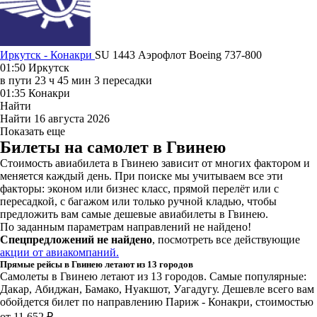
Иркутск - Конакри
SU 1443
Аэрофлот
Boeing 737-800
01:50
Иркутск
в пути
23 ч 45 мин
3 пересадки
01:35
Конакри
Найти
Найти
16 августа 2026
Показать еще
Билеты на самолет в Гвинею
Стоимость авиабилета в Гвинею зависит от многих фактором и
меняется каждый день. При поиске мы учитываем все эти
факторы: эконом или бизнес класс, прямой перелёт или с
пересадкой, с багажом или только ручной кладью, чтобы
предложить вам самые дешевые авиабилеты в Гвинею.
По заданным параметрам направлений не найдено!
Спецпредложений не найдено
, посмотреть все действующие
акции от авиакомпаний.
Прямые рейсы в Гвинею летают из 13 городов
Самолеты в Гвинею летают из 13 городов. Самые популярные:
Дакар, Абиджан, Бамако, Нуакшот, Уагадугу. Дешевле всего вам
обойдется билет по направлению Париж - Конакри, стоимостью
от 11 652 ₽.