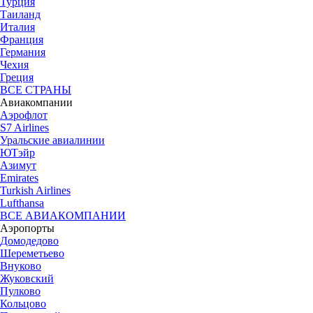
Турция
Таиланд
Италия
Франция
Германия
Чехия
Греция
ВСЕ СТРАНЫ
Авиакомпании
Аэрофлот
S7 Airlines
Уральские авиалинии
ЮТэйр
Азимут
Emirates
Turkish Airlines
Lufthansa
ВСЕ АВИАКОМПАНИИ
Аэропорты
Домодедово
Шереметьево
Внуково
Жуковский
Пулково
Кольцово