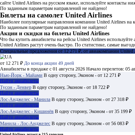
сайте United Airlines на русском языке, используйте контакты н
По заданным параметрам направлений не найдено!
Билеты на самолет United Airlines
Наиболее популярные направления компании United Airlines на 
По заданным параметрам направлений не найдено!
Акции и скидки на билеты United Airlines
Что бы купить авиабилеты на рейсы United Airlines используйт
United Airlines растут очень быстро. По статистике, самые выго
Специальные предложения от 12 271 ₽, от авиакомпании United A
от 12 271 ₽
До конца акции 49 дней
Авиабилеты в продаже с 01 августа 2026
Начало перелетов: 05 а
Нью-Йорк - Майами
В одну сторону, Эконом - от 12 271 ₽
Найти авиабилеты
Тусон - Денвер
В одну сторону, Эконом - от 18 722 ₽
Найти авиабилеты
Лос-Анджелес - Манила
В одну сторону, Эконом - от 27 318 ₽
Найти авиабилеты
Лос-Анджелес - Кишинёв
В одну сторону, Эконом - от 35 199 ₽
Найти авиабилеты
Манила - Лос-Анджелес
В одну сторону, Эконом - от 56 083 ₽
Найти авиабилеты
United Airlines летает в 215 городов