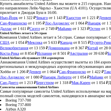
Купить авиабилеты United Airlines вы можете в 215 городов. Н
по направлению Лейк-Чарльз - Хьюстон (UA 4101). Осуществляет
прилетает в Джордж Буш в 16:00.
Нью-Йорк
от 1 322 ₽
Чикаго
от 1 143 ₽
Хьюстон
от 1 221 ₽
Денве
Сан-Франциско
от 1 195 ₽
Лос-Анджелес
от 1 064 ₽
Ньюарк
от 1 
Даллас
от 1 611 ₽
Сиэтл
от 2 749 ₽
Майами
от 1 323 ₽
Остин
от 1 
United Airlines летает в 54 стран
Компания United Airlines летает в 54 стран. Самые популярные:
США
от 1 054 ₽
Мексика
от 5 633 ₽
Канада
от 8 515 ₽
Пуэрто-Рик
Великобритания
от 13 159 ₽
Доминикана
от 8 367 ₽
Китай
от 28 0
Коста-Рика
от 8 854 ₽
Испания
от 8 501 ₽
Австралия
от 39 630 ₽
Б
United Airlines обслуживает 184 аэропортов
Авиакомпания United Airlines осуществляет вылеты из 184 аэр
региональных и международных аэропортов обсуживающих авиа
Хобби
от 1 206 ₽
Денвер
от 1 064 ₽
Сан-Франциско
от 1 422 ₽
Так
Лос-Анджелес
от 1 080 ₽
Ньюарк Либерти
от 1 054 ₽
Майами
от 1
Сан-Диего
от 1 213 ₽
Бергстром
от 1 318 ₽
Мак-Карен
от 1 054 ₽
Д
Самолеты авиакомпании United Airlines
Самые популярные самолеты United Airlines используемые на марш
полный список моделей самолетов, находящихся в авиапарке ко
Boeing 737-700
Boeing 737-800
Airbus A320