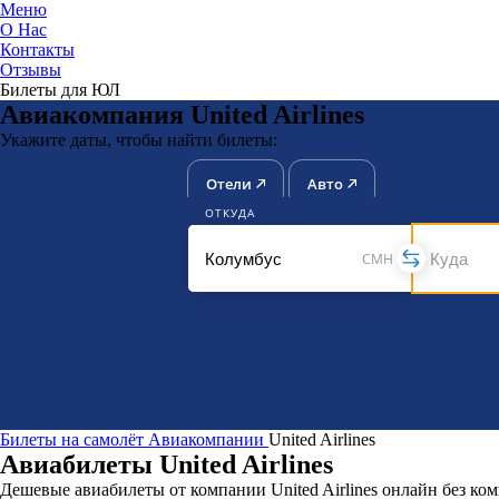
Меню
О Нас
Контакты
ЮниТи
Отзывы
Билеты для ЮЛ
Авиакомпания United Airlines
Укажите даты, чтобы найти билеты:
Отели
Авто
ОТКУДА
CMH
Билеты на самолёт
Авиакомпании
United Airlines
Авиабилеты United Airlines
Дешевые авиабилеты от компании United Airlines онлайн без к