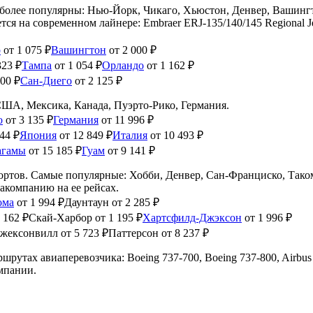
аиболее популярны: Нью-Йорк, Чикаго, Хьюстон, Денвер, Вашингт
ся на современном лайнере: Embraer ERJ-135/140/145 Regional J
р
от 1 075 ₽
Вашингтон
от 2 000 ₽
323 ₽
Тампа
от 1 054 ₽
Орландо
от 1 162 ₽
900 ₽
Сан-Диего
от 2 125 ₽
 США, Мексика, Канада, Пуэрто-Рико, Германия.
о
от 3 135 ₽
Германия
от 11 996 ₽
44 ₽
Япония
от 12 849 ₽
Италия
от 10 493 ₽
агамы
от 15 185 ₽
Гуам
от 9 141 ₽
опортов. Самые популярные: Хобби, Денвер, Сан-Франциско, Так
компанию на ее рейсах.
ома
от 1 994 ₽
Даунтаун
от 2 285 ₽
 162 ₽
Скай-Харбор
от 1 195 ₽
Хартсфилд-Джэксон
от 1 996 ₽
жексонвилл
от 5 723 ₽
Паттерсон
от 8 237 ₽
рутах авиаперевозчика: Boeing 737-700, Boeing 737-800, Airbus A
мпании.