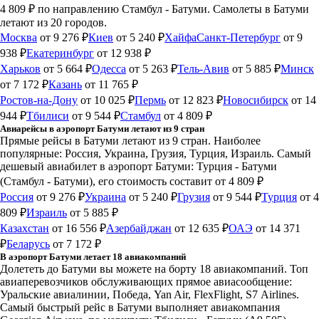
4 809 ₽
по направлению Стамбул - Батуми. Самолеты в Батуми
летают из 20 городов.
Москва
от 9 276 ₽
Киев
от 5 240 ₽
Хайфа
Санкт-Петербург
от 9
938 ₽
Екатеринбург
от 12 938 ₽
Харьков
от 5 664 ₽
Одесса
от 5 263 ₽
Тель-Авив
от 5 885 ₽
Минск
от 7 172 ₽
Казань
от 11 765 ₽
Ростов-на-Дону
от 10 025 ₽
Пермь
от 12 823 ₽
Новосибирск
от 14
944 ₽
Тбилиси
от 9 544 ₽
Стамбул
от 4 809 ₽
Авиарейсы в аэропорт Батуми летают из 9 стран
Прямые рейсы в Батуми летают из 9 стран. Наиболее
популярные: Россия, Украина, Грузия, Турция, Израиль. Самый
дешевый авиабилет в аэропорт Батуми: Турция - Батуми
(Стамбул - Батуми), его стоимость составит от 4 809 ₽
Россия
от 9 276 ₽
Украина
от 5 240 ₽
Грузия
от 9 544 ₽
Турция
от 4
809 ₽
Израиль
от 5 885 ₽
Казахстан
от 16 556 ₽
Азербайджан
от 12 635 ₽
ОАЭ
от 14 371
₽
Беларусь
от 7 172 ₽
В аэропорт Батуми летает 18 авиакомпаний
Долететь до Батуми вы можете на борту 18 авиакомпаний. Топ
авиаперевозчиков обслуживающих прямое авиасообщение:
Уральские авиалинии, Победа, Yan Air, FlexFlight, S7 Airlines.
Самый быстрый рейс в Батуми выполняет авиакомпания