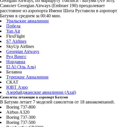
Georgian Airways, по маршруту Тбилиси - Батуми (A9 505).
Самолет Georgian Airways (Embraer 190) преодолевает
расстояние из аэропорта Имени Шота Руставели в аэропорт
Батуми в среднем за 00:40 мин.
Уральские авиалинии
Победа
Yan Air
FlexFlight
S7 Airlines
SkyUp Airlines
Georgian Airways
Ред Вингс
Нордавиа
El Al (Эль Аль)
Белавиа
Турецкие Авиалинии
СКАТ
ЮВТ Аэро
Азербайджанские авиалинии (Azal)
Самолеты летающие в аэропорт Батуми
В Батуми летает 7 моделей самолетов от 18 авиакомпаний.
Boeing 737-800
Airbus A320
Boeing 737-300
Boeing 737-500