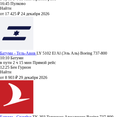
16:45
Пулково
Найти
от 17 425 ₽
24 декабря 2026
Батуми - Тель-Авив
LY 5102
El Al (Эль Аль)
Boeing 737-800
10:10
Батуми
в пути
2 ч 15 мин
Прямой рейс
12:25
Бен Гурион
Найти
от 8 903 ₽
29 декабря 2026
Батуми - Стамбул
TK 393
Турецкие Авиалинии
Boeing 737-800