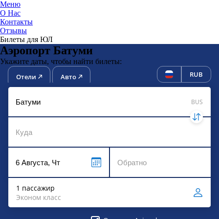
Меню
О Нас
Контакты
ЮниТи
Отзывы
Билеты для ЮЛ
Аэропорт Батуми
Укажите даты, чтобы найти билеты:
RUB
Отели
Авто
BUS
1 пассажир
Эконом класс