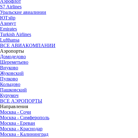
Аэрофлот
S7 Airlines
Уральские авиалинии
ЮТэйр
Азимут
Emirates
Turkish Airlines
Lufthansa
ВСЕ АВИАКОМПАНИИ
Аэропорты
Домодедово
Шереметьево
Внуково
Жуковский
Пулково
Кольцово
Пашковский
Курумоч
ВСЕ АЭРОПОРТЫ
Направления
Москва - Сочи
Москва - Симферополь
Москва - Ереван
Москва - Краснодар
Москва - Калининград