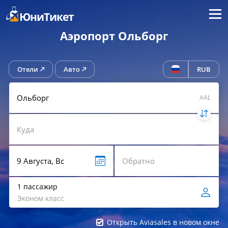
Меню
ЮниТикет
Аэропорт Ольборг
Отели
Авто
RUB
AAL
1 пассажир
Эконом класс
Открыть Aviasales в новом окне