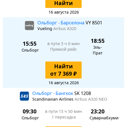
Найти
16 августа 2026
Ольборг - Барселона
VY 8501
Vueling
Airbus A320
18:55
15:55
в пути
3 ч 0 мин
Эль-
Прямой рейс
Ольборг
Прат
Найти
от 7 369 ₽
16 августа 2026
Ольборг - Бангкок
SK 1208
Scandinavian Airlines
Airbus A320 NEO
09:30
23:20
в пути
13 ч 50 мин
1 пересадка
Ольборг
Суварнабхуми