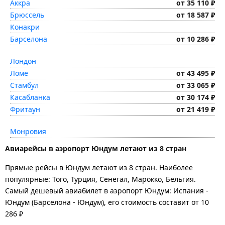
Аккра
от 35 110 ₽
Брюссель
от 18 587 ₽
Конакри
Барселона
от 10 286 ₽
Лондон
Ломе
от 43 495 ₽
Стамбул
от 33 065 ₽
Касабланка
от 30 174 ₽
Фритаун
от 21 419 ₽
Монровия
Авиарейсы в аэропорт Юндум летают из 8 стран
Прямые рейсы в Юндум летают из 8 стран. Наиболее
популярные: Того, Турция, Сенегал, Марокко, Бельгия.
Самый дешевый авиабилет в аэропорт Юндум: Испания -
Юндум (Барселона - Юндум), его стоимость составит от 10
286 ₽