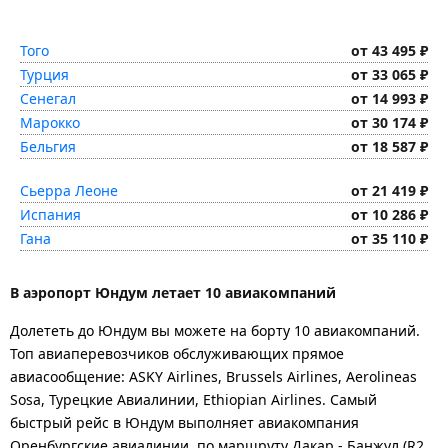
Того
от 43 495 ₽
Турция
от 33 065 ₽
Сенегал
от 14 993 ₽
Марокко
от 30 174 ₽
Бельгия
от 18 587 ₽
Сьерра Леоне
от 21 419 ₽
Испания
от 10 286 ₽
Гана
от 35 110 ₽
В аэропорт Юндум летает 10 авиакомпаний
Долететь до Юндум вы можете на борту 10 авиакомпаний.
Топ авиаперевозчиков обслуживающих прямое
авиасообщение: ASKY Airlines, Brussels Airlines, Aerolineas
Sosa, Турецкие Авиалинии, Ethiopian Airlines. Самый
быстрый рейс в Юндум выполняет авиакомпания
Оренбургские авиалинии, по маршруту Дакар - Банжул (R2