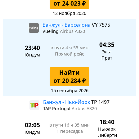
от 24 023 ₽
12 ноября 2026
Банжул - Барселона
VY 7575
Vueling
Airbus A320
04:35
23:40
в пути
4 ч 55 мин
Эль-
Прямой рейс
Юндум
Прат
Найти
от 20 284 ₽
15 сентября 2026
Банжул - Нью-Йорк
TP 1497
TAP Portugal
Airbus A320
18:40
02:05
в пути
16 ч 35 мин
Ньюарк
1 пересадка
Юндум
Либерти