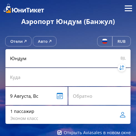
Меню
ЮниТикет
Аэропорт Юндум (Банжул)
Отели
Авто
RUB
BJL
1 пассажир
Эконом класс
Открыть Aviasales в новом окне