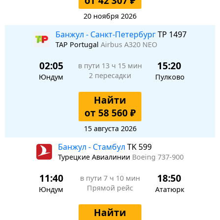
от 42 307 ₽
20 ноября 2026
Банжул - Санкт-Петербург
TP 1497
TAP Portugal
Airbus A320 NEO
02:05
15:20
в пути
13 ч 15 мин
2 пересадки
Юндум
Пулково
Найти
от 58 560 ₽
15 августа 2026
Банжул - Стамбул
TK 599
Турецкие Авиалинии
Boeing 737-900
11:40
18:50
в пути
7 ч 10 мин
Прямой рейс
Юндум
Ататюрк
Найти