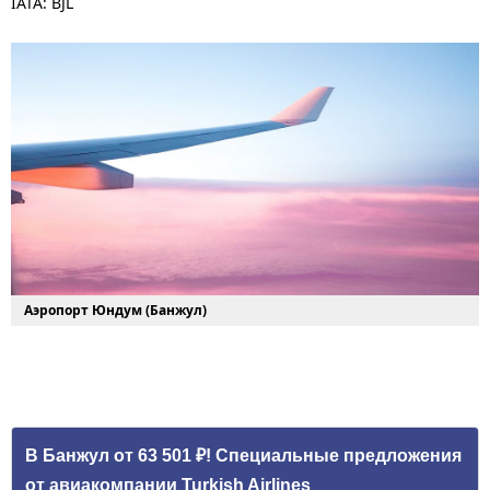
IATA: BJL
Аэропорт Юндум (Банжул)
В Банжул от 63 501 ₽! Специальные предложения
от авиакомпании Turkish Airlines