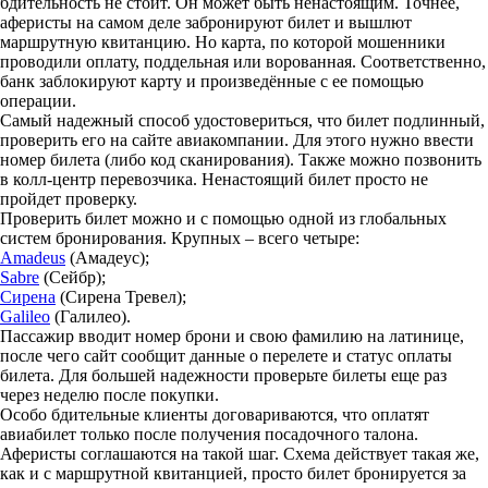
бдительность не стоит. Он может быть ненастоящим. Точнее,
аферисты на самом деле забронируют билет и вышлют
маршрутную квитанцию. Но карта, по которой мошенники
проводили оплату, поддельная или ворованная. Соответственно,
банк заблокируют карту и произведённые с ее помощью
операции.
Самый надежный способ удостовериться, что билет подлинный,
проверить его на сайте авиакомпании. Для этого нужно ввести
номер билета (либо код сканирования). Также можно позвонить
в колл-центр перевозчика. Ненастоящий билет просто не
пройдет проверку.
Проверить билет можно и с помощью одной из глобальных
систем бронирования. Крупных – всего четыре:
Amadeus
(Амадеус);
Sabre
(Сейбр);
Сирена
(Сирена Тревел);
Galileo
(Галилео).
Пассажир вводит номер брони и свою фамилию на латинице,
после чего сайт сообщит данные о перелете и статус оплаты
билета. Для большей надежности проверьте билеты еще раз
через неделю после покупки.
Особо бдительные клиенты договариваются, что оплатят
авиабилет только после получения посадочного талона.
Аферисты соглашаются на такой шаг. Схема действует такая же,
как и с маршрутной квитанцией, просто билет бронируется за