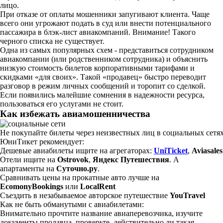
лицо.
При отказе от оплаты мошенники запугивают клиента. Чаще
всего они угрожают подать в суд или внести потенциального
пассажира в блэк-лист авиакомпаний. Внимание! Такого
черного списка не существует.
Одна из самых популярных схем - представиться сотрудником
авиакомпании (или родственником сотрудника) и объяснить
низкую стоимость билетов корпоративными тарифами и
скидками «для своих». Такой «продавец» быстро переводит
разговор в режим личных сообщений и торопит со сделкой.
Если появились малейшие сомнения в надежности ресурса,
пользоваться его услугами не стоит.
Как избежать авиамошенничества
Не покупайте билеты через неизвестных лиц в социальных сетях
ЮниТикет рекомендует:
Дешевые авиабилеты ищите на агрегаторах:
UniTicket
,
Aviasales
Отели ищите на
Ostrovok
,
Яндекс Путешествия
. А
апартаменты на
Суточно.ру
.
Сравнивать цены на прокатные авто лучше на
EcomonyBookings
или
LocalRent
Съездить в незабываемое авторское путешествие
YouTravel
Как не быть обманутыми с авиабилетами:
Внимательно прочтите название авиаперевозчика, изучите
документы продавца, проверьте, действительно ли такая