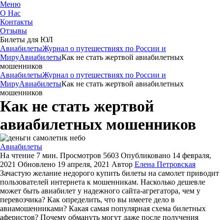
Меню
О Нас
Контакты
ЮниТи
Отзывы
Билеты для ЮЛ
Авиабилеты
Журнал о путешествиях по России и
Миру
Авиабилеты
Как не стать жертвой авиабилетных
мошенников
Авиабилеты
Журнал о путешествиях по России и
Миру
Авиабилеты
Как не стать жертвой авиабилетных
мошенников
Как не стать жертвой
авиабилетных мошенников
Авиабилеты
На чтение
7 мин.
Просмотров
5603
Опубликовано
14 февраля,
2021
Обновлено
19 апреля, 2021
Автор
Елена Петровская
Зачастую желание недорого купить билеты на самолет приводит
пользователей интернета к мошенникам. Насколько дешевле
может быть авиабилет у надежного сайта-агрегатора, чем у
перевозчика? Как определить, что вы имеете дело в
авиамошенниками? Какая самая популярная схема билетных
аферистов? Почему обмануть могут даже после получения