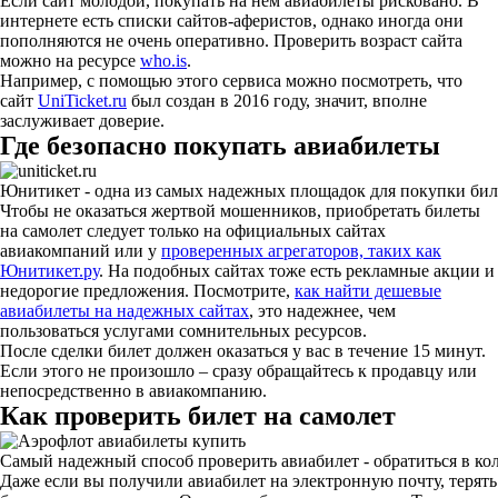
Если сайт молодой, покупать на нем авиабилеты рисковано. В
интернете есть списки сайтов-аферистов, однако иногда они
пополняются не очень оперативно. Проверить возраст сайта
можно на ресурсе
who.is
.
Например, с помощью этого сервиса можно посмотреть, что
сайт
UniTicket.ru
был создан в 2016 году, значит, вполне
заслуживает доверие.
Где безопасно покупать авиабилеты
Юнитикет - одна из самых надежных площадок для покупки бил
Чтобы не оказаться жертвой мошенников, приобретать билеты
на самолет следует только на официальных сайтах
авиакомпаний или у
проверенных агрегаторов, таких как
Юнитикет.ру
. На подобных сайтах тоже есть рекламные акции и
недорогие предложения. Посмотрите,
как найти дешевые
авиабилеты на надежных сайтах
, это надежнее, чем
пользоваться услугами сомнительных ресурсов.
После сделки билет должен оказаться у вас в течение 15 минут.
Если этого не произошло – сразу обращайтесь к продавцу или
непосредственно в авиакомпанию.
Как проверить билет на самолет
Самый надежный способ проверить авиабилет - обратиться в ко
Даже если вы получили авиабилет на электронную почту, терять