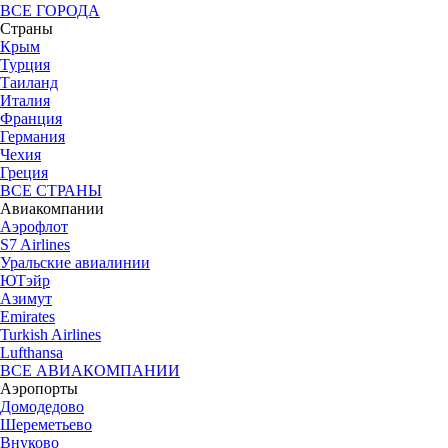
ВСЕ ГОРОДА
Страны
Крым
Турция
Таиланд
Италия
Франция
Германия
Чехия
Греция
ВСЕ СТРАНЫ
Авиакомпании
Аэрофлот
S7 Airlines
Уральские авиалинии
ЮТэйр
Азимут
Emirates
Turkish Airlines
Lufthansa
ВСЕ АВИАКОМПАНИИ
Аэропорты
Домодедово
Шереметьево
Внуково