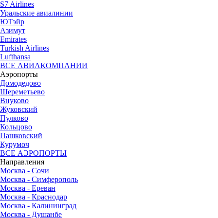
S7 Airlines
Уральские авиалинии
ЮТэйр
Азимут
Emirates
Turkish Airlines
Lufthansa
ВСЕ АВИАКОМПАНИИ
Аэропорты
Домодедово
Шереметьево
Внуково
Жуковский
Пулково
Кольцово
Пашковский
Курумоч
ВСЕ АЭРОПОРТЫ
Направления
Москва - Сочи
Москва - Симферополь
Москва - Ереван
Москва - Краснодар
Москва - Калининград
Москва - Душанбе