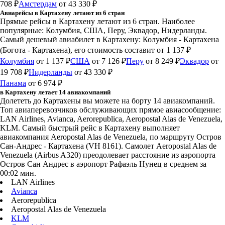
708 ₽
Амстердам
от 43 330 ₽
Авиарейсы в Картахену летают из 6 стран
Прямые рейсы в Картахену летают из 6 стран. Наиболее
популярные: Колумбия, США, Перу, Эквадор, Нидерланды.
Самый дешевый авиабилет в Картахену: Колумбия - Картахена
(Богота - Картахена), его стоимость составит от 1 137 ₽
Колумбия
от 1 137 ₽
США
от 7 126 ₽
Перу
от 8 249 ₽
Эквадор
от
19 708 ₽
Нидерланды
от 43 330 ₽
Панама
от 6 974 ₽
в Картахену летает 14 авиакомпаний
Долететь до Картахены вы можете на борту 14 авиакомпаний.
Топ авиаперевозчиков обслуживающих прямое авиасообщение:
LAN Airlines, Avianca, Aerorepublica, Aeropostal Alas de Venezuela,
KLM. Самый быстрый рейс в Картахену выполняет
авиакомпания Aeropostal Alas de Venezuela, по маршруту Остров
Сан-Андрес - Картахена (VH 8161). Самолет Aeropostal Alas de
Venezuela (Airbus A320) преодолевает расстояние из аэропорта
Остров Сан Андрес в аэропорт Рафаэль Нунец в среднем за
00:02 мин.
LAN Airlines
Avianca
Aerorepublica
Aeropostal Alas de Venezuela
KLM