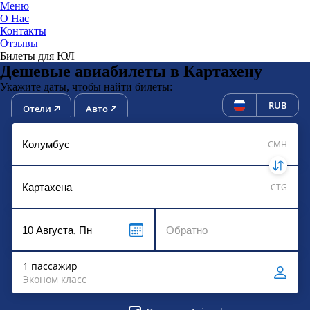
Меню
О Нас
Контакты
ЮниТи
Отзывы
Билеты для ЮЛ
Дешевые авиабилеты в Картахену
Укажите даты, чтобы найти билеты:
RUB
Отели
Авто
CMH
CTG
1 пассажир
Эконом класс