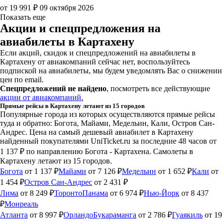
от 19 991 ₽
09 октября 2026
Показать еще
Акции и спецпредложения на
авиабилеты в Картахену
Если акций, скидок и спецпредложений на авиабилеты в
Картахену от авиакомпаний сейчас нет, воспользуйтесь
подпиской на авиабилеты, мы будем уведомлять Вас о снижении
цен по email.
Спецпредложений не найдено
, посмотреть все действующие
акции от авиакомпаний.
Прямые рейсы в Картахену летают из 15 городов
Популярные города из которых осуществляются прямые рейсы
туда и обратно: Богота, Майами, Медельин, Кали, Остров Сан-
Андрес.
Цена на самый дешевый авиабилет в Картахену
найденный покупателями UniTicket.ru за последние 48 часов
от
1 137 ₽
по направлению Богота - Картахена. Самолеты в
Картахену летают из 15 городов.
Богота
от 1 137 ₽
Майами
от 7 126 ₽
Медельин
от 1 652 ₽
Кали
от
1 454 ₽
Остров Сан-Андрес
от 2 431 ₽
Лима
от 8 249 ₽
Торонто
Панама
от 6 974 ₽
Нью-Йорк
от 8 437
₽
Монреаль
Атланта
от 8 997 ₽
Орландо
Букараманга
от 2 786 ₽
Гуаякиль
от 19