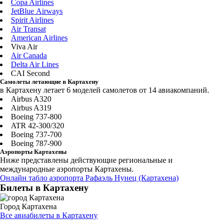
Copa Airlines
JetBlue Airways
Spirit Airlines
Air Transat
American Airlines
Viva Air
Air Canada
Delta Air Lines
CAI Second
Самолеты летающие в Картахену
в Картахену летает 6 моделей самолетов от 14 авиакомпаний.
Airbus A320
Airbus A319
Boeing 737-800
ATR 42-300/320
Boeing 737-700
Boeing 787-900
Аэропорты Картахены
Ниже представлены действующие региональные и
международные аэропорты Картахены.
Онлайн табло аэропорта Рафаэль Нунец (Картахена)
Билеты в Картахену
Город Картахена
Все авиабилеты в Картахену