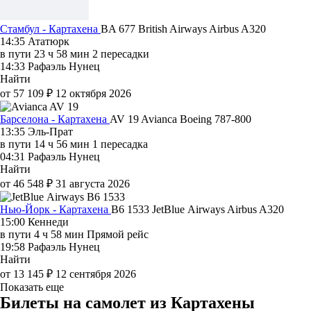
Стамбул - Картахена
BA 677
British Airways
Airbus A320
14:35
Ататюрк
в пути
23 ч 58 мин
2 пересадки
14:33
Рафаэль Нунец
Найти
от 57 109 ₽
12 октября 2026
Барселона - Картахена
AV 19
Avianca
Boeing 787-800
13:35
Эль-Прат
в пути
14 ч 56 мин
1 пересадка
04:31
Рафаэль Нунец
Найти
от 46 548 ₽
31 августа 2026
Нью-Йорк - Картахена
B6 1533
JetBlue Airways
Airbus A320
15:00
Кеннеди
в пути
4 ч 58 мин
Прямой рейс
19:58
Рафаэль Нунец
Найти
от 13 145 ₽
12 сентября 2026
Показать еще
Билеты на самолет из Картахены