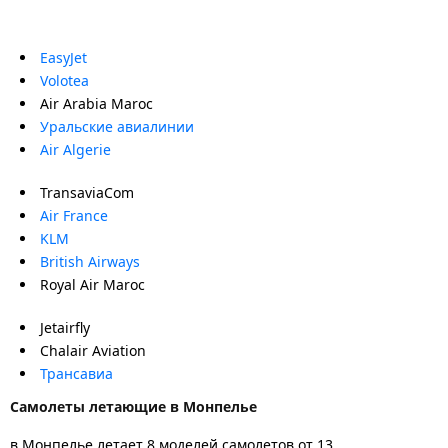
EasyJet
Volotea
Air Arabia Maroc
Уральские авиалинии
Air Algerie
TransaviaCom
Air France
KLM
British Airways
Royal Air Maroc
Jetairfly
Chalair Aviation
Трансавиа
Самолеты летающие в Монпелье
в Монпелье летает 8 моделей самолетов от 13