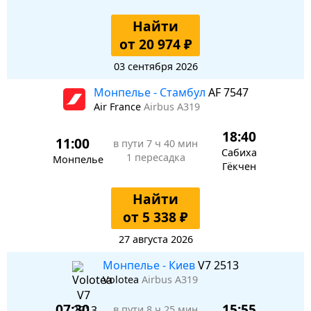
Найти
от 20 974 ₽
03 сентября 2026
Монпелье - Стамбул
AF 7547
Air France
Airbus A319
18:40
11:00
в пути
7 ч 40 мин
Сабиха
1 пересадка
Монпелье
Гёкчен
Найти
от 5 338 ₽
27 августа 2026
Монпелье - Киев
V7 2513
Volotea
Airbus A319
07:30
15:55
в пути
8 ч 25 мин