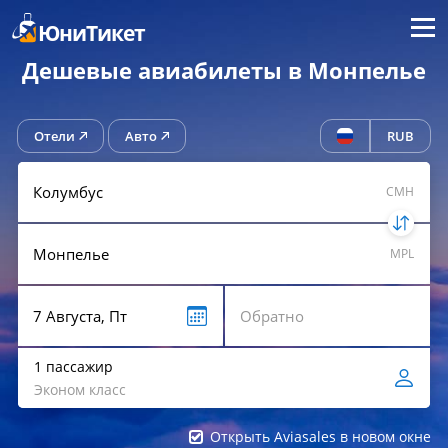
Меню
ЮниТикет
Дешевые авиабилеты в Монпелье
Отели
Авто
RUB
CMH
MPL
1 пассажир
Эконом класс
Открыть Aviasales в новом окне