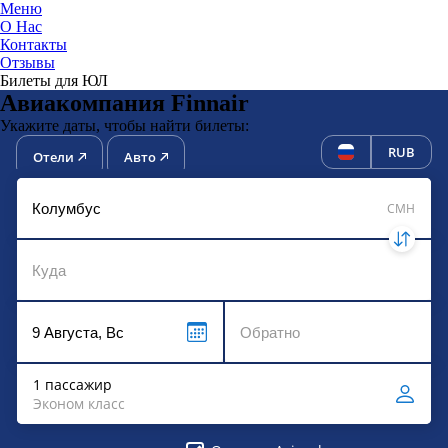
Меню
О Нас
Контакты
ЮниТи
Отзывы
Билеты для ЮЛ
Авиакомпания Finnair
Укажите даты, чтобы найти билеты:
RUB
Отели
Авто
CMH
1 пассажир
Эконом класс