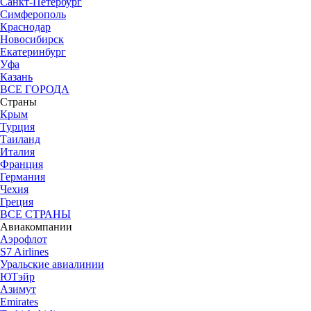
Санкт-Петербург
Симферополь
Краснодар
Новосибирск
Екатеринбург
Уфа
Казань
ВСЕ ГОРОДА
Страны
Крым
Турция
Таиланд
Италия
Франция
Германия
Чехия
Греция
ВСЕ СТРАНЫ
Авиакомпании
Аэрофлот
S7 Airlines
Уральские авиалинии
ЮТэйр
Азимут
Emirates