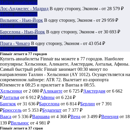
Найти авиабилеты
Лос-Анджелес - Мадрид
В одну сторону, Эконом - от 28 579 ₽
Найти авиабилеты
Вильнюс - Нью-Йорк
В одну сторону, Эконом - от 29 959 ₽
Найти авиабилеты
Барселона - Нью-Йорк
В одну сторону, Эконом - от 30 693 ₽
Найти авиабилеты
Прага - Чикаго
В одну сторону, Эконом - от 43 054 ₽
Найти авиабилеты
Finnair летает в 77 городов
Купить авиабилеты Finnair вы можете в 77 городов. Наиболее
популярны: Хельсинки, Аликанте, Амстердам, Анталья, Афины.
Самый быстрый рейс Finnair занимает 00:30 минут по
направлению Таллин - Хельсинки (AY 1012). Осуществляется на
современном лайнере: ATR 72. Вылетает из аэропорта
Юлемисте в 08:25 и прилетает в Вантаа в 08:55.
Хельсинки
от 2 080 ₽
Аликанте
от 6 725 ₽
Амстердам
от 6 662
₽
Анталья
от 6 912 ₽
Афины
от 6 224 ₽
Бангкок
от 31 636 ₽
Барселона
от 6 814 ₽
Берлин
от 7 391
₽
Брюссель
от 5 353 ₽
Будапешт
от 7 377 ₽
Вааса
от 5 336 ₽
Варшава
от 4 368 ₽
Вена
от 3 499 ₽
Венеция
от 18
139 ₽
Вильнюс
от 4 981 ₽
Finnair летает в 37 стран