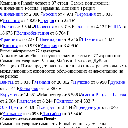
Компания Finnair летает в 37 стран. Самые популярные:
Финляндия, Россия, Германия, Испания, Греция.
Финляндия
от 2 080 ₽
Россия
от 4 971 ₽
Германия
от 3 038
₽
Испания
от 4 829 ₽
Греция
от 6 224 ₽
Италия
от 3 594 ₽
Норвегия
от 3 316 ₽
Польша
от 4 127 ₽
США
от
18 673 ₽
Великобритания
от 6 764 ₽
Франция
от 6 227 ₽
Швейцария
от 9 246 ₽
Швеция
от 4 324
₽
Япония
от 36 973 ₽
Австрия
от 3 499 ₽
Finnair обслуживает 77 аэропортов
Авиакомпания Finnair осуществляет вылеты из 77 аэропортов.
Самые популярные: Вантаа, Майами, Пулково, Дублин,
Кольцово. Ниже представлен не полный список региональных и
международных аэропортов обсуживающих авиакомпанию на
ее рейсах.
Вантаа
от 3 038 ₽
Майами
от 20 862 ₽
Пулково
от 6 950 ₽
Дублин
от 7 144 ₽
Кольцово
от 12 387 ₽
Курумоч
от 14 351 ₽
Манчестер
от 5 588 ₽
имени Вацлава Гавела
от 2 984 ₽
Анталья
от 8 244 ₽
Схипхол
от 4 533 ₽
Эль-Прат
от 4 328 ₽
Каструп
от 3 434 ₽
Бранденбург
от 3 046
₽
Аликанте
от 6 093 ₽
Лиссабон
от 5 934 ₽
Самолеты авиакомпании Finnair
Самые популярные самолеты Finnair используемые на