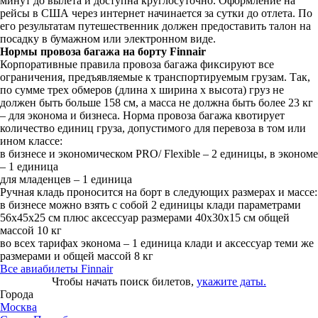
минут до вылета и доступна круглосуточно. Оформление на
рейсы в США через интернет начинается за сутки до отлета. По
его результатам путешественник должен предоставить талон на
посадку в бумажном или электронном виде.
Нормы провоза багажа на борту Finnair
Корпоративные правила провоза багажа фиксируют все
ограничения, предъявляемые к транспортируемым грузам. Так,
по сумме трех обмеров (длина х ширина х высота) груз не
должен быть больше 158 см, а масса не должна быть более 23 кг
– для эконома и бизнеса. Норма провоза багажа квотирует
количество единиц груза, допустимого для перевоза в том или
ином классе:
в бизнесе и экономическом PRO/ Flexible – 2 единицы, в экономе
– 1 единица
для младенцев – 1 единица
Ручная кладь проносится на борт в следующих размерах и массе:
в бизнесе можно взять с собой 2 единицы клади параметрами
56х45х25 см плюс аксессуар размерами 40х30х15 см общей
массой 10 кг
во всех тарифах эконома – 1 единица клади и аксессуар теми же
размерами и общей массой 8 кг
Все авиабилеты Finnair
Чтобы начать поиск билетов,
укажите даты.
Города
Москва