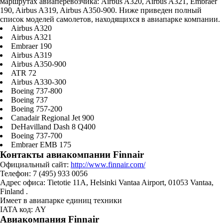
маршрутах авиаперевозчика: Airbus A320, Airbus A321, Embraer
190, Airbus A319, Airbus A350-900. Ниже приведен полный
список моделей самолетов, находящихся в авиапарке компании.
Airbus A320
Airbus A321
Embraer 190
Airbus A319
Airbus A350-900
ATR 72
Airbus A330-300
Boeing 737-800
Boeing 737
Boeing 757-200
Canadair Regional Jet 900
DeHavilland Dash 8 Q400
Boeing 737-700
Embraer EMB 175
Контакты авиакомпании Finnair
Официальный сайт:
http://www.finnair.com/
Телефон: 7 (495) 933 0056
Адрес офиса: Tietotie 11A, Helsinki Vantaa Airport, 01053 Vantaa,
Finland .
Имеет в авиапарке единиц техники
IATA код: AY
Авиакомпания Finnair