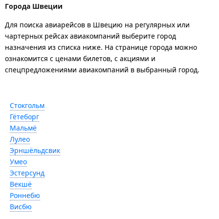
Города Швеции
Для поиска авиарейсов в Швецию на регулярных или
чартерных рейсах авиакомпаний выберите город
назначения из списка ниже. На странице города можно
ознакомится с ценами билетов, с акциями и
спецпредложениями авиакомпаний в выбранный город.
Стокгольм
Гётеборг
Мальмё
Лулео
Эрншёльдсвик
Умео
Эстерсунд
Векшё
Роннебю
Висбю