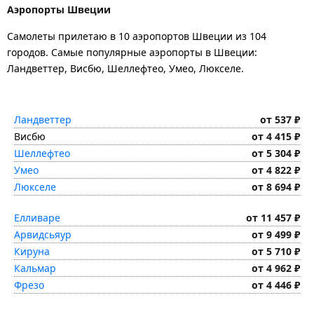
Аэропорты Швеции
Самолеты прилетаю в 10 аэропортов Швеции из 104
городов. Самые популярные аэропорты в Швеции:
Ландветтер, Висбю, Шеллефтео, Умео, Люкселе.
Ландветтер
от 537 ₽
Висбю
от 4 415 ₽
Шеллефтео
от 5 304 ₽
Умео
от 4 822 ₽
Люкселе
от 8 694 ₽
Елливаре
от 11 457 ₽
Арвидсьяур
от 9 499 ₽
Кируна
от 5 710 ₽
Кальмар
от 4 962 ₽
Фрезо
от 4 446 ₽