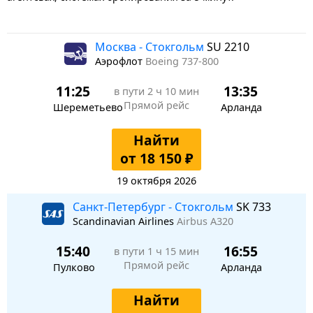
Москва - Стокгольм
SU 2210
Аэрофлот
Boeing 737-800
11:25
13:35
в пути
2 ч 10 мин
Прямой рейс
Шереметьево
Арланда
Найти
от 18 150 ₽
19 октября 2026
Санкт-Петербург - Стокгольм
SK 733
Scandinavian Airlines
Airbus A320
15:40
16:55
в пути
1 ч 15 мин
Прямой рейс
Пулково
Арланда
Найти