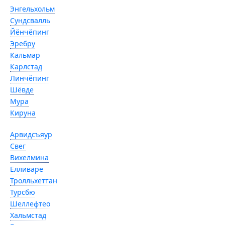
Энгельхольм
Сундсвалль
Йёнчёпинг
Эребру
Кальмар
Карлстад
Линчёпинг
Шёвде
Мура
Кируна
Арвидсъяур
Свег
Вихелмина
Елливаре
Тролльхеттан
Турсбю
Шеллефтео
Хальмстад