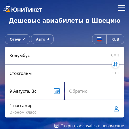
Меню
ЮниТикет
Дешевые авиабилеты в Швецию
Отели
Авто
RUB
CMH
STO
1 пассажир
Эконом класс
Открыть Aviasales в новом окне