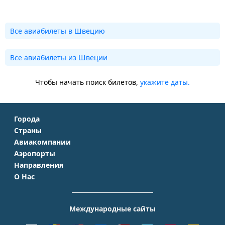
Все авиабилеты в Швецию
Все авиабилеты из Швеции
Чтобы начать поиск билетов,
укажите даты.
Города
Страны
Москва
Авиакомпании
Крым
Санкт-Петербург
Аэропорты
Аэрофлот
Турция
Симферополь
Направления
Домодедово
S7 Airlines
Таиланд
Краснодар
О Нас
Москва - Сочи
Шереметьево
Уральские авиалинии
Италия
Новосибирск
О Компании
Москва - Симферополь
Внуково
ЮТэйр
Франция
Екатеринбург
Контакты
Москва - Ереван
Жуковский
Международные сайты
Азимут
Германия
Уфа
Способы оплаты
Москва - Краснодар
Пулково
Emirates