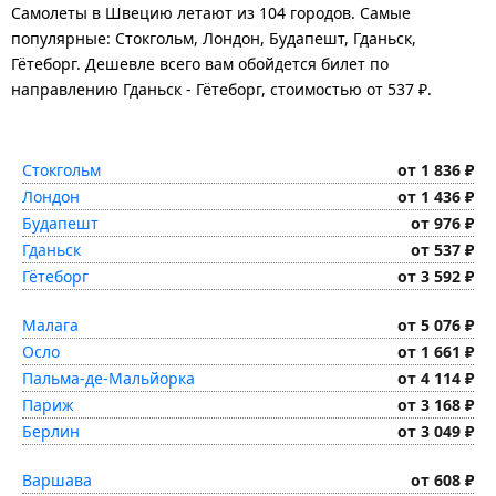
Самолеты в Швецию летают из 104 городов. Самые
популярные: Стокгольм, Лондон, Будапешт, Гданьск,
Гётеборг. Дешевле всего вам обойдется билет по
направлению Гданьск - Гётеборг, стоимостью от 537 ₽.
Стокгольм
от 1 836 ₽
Лондон
от 1 436 ₽
Будапешт
от 976 ₽
Гданьск
от 537 ₽
Гётеборг
от 3 592 ₽
Малага
от 5 076 ₽
Осло
от 1 661 ₽
Пальма-де-Мальйорка
от 4 114 ₽
Париж
от 3 168 ₽
Берлин
от 3 049 ₽
Варшава
от 608 ₽