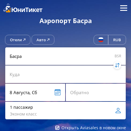
Меню
ЮниТикет
Аэропорт Басра
Отели
Авто
RUB
BSR
1 пассажир
Эконом класс
Открыть Aviasales в новом окне