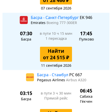
от 28 466 ₽
07 сентября 2026
Басра - Санкт-Петербург
EK 946
Emirates
Boeing 777-300ER
07:30
17:45
в пути
10 ч 15 мин
1 пересадка
Басра
Пулково
Найти
от 24 515 ₽
11 сентября 2026
Басра - Стамбул
PC 667
Pegasus Airlines
Airbus A320
06:45
03:15
в пути
3 ч 30 мин
Сабиха
Прямой рейс
Басра
Гёкчен