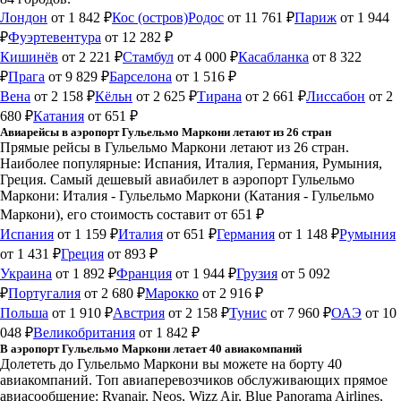
Лондон
от 1 842 ₽
Кос (остров)
Родос
от 11 761 ₽
Париж
от 1 944
₽
Фуэртевентура
от 12 282 ₽
Кишинёв
от 2 221 ₽
Стамбул
от 4 000 ₽
Касабланка
от 8 322
₽
Прага
от 9 829 ₽
Барселона
от 1 516 ₽
Вена
от 2 158 ₽
Кёльн
от 2 625 ₽
Тирана
от 2 661 ₽
Лиссабон
от 2
680 ₽
Катания
от 651 ₽
Авиарейсы в аэропорт Гульельмо Маркони летают из 26 стран
Прямые рейсы в Гульельмо Маркони летают из 26 стран.
Наиболее популярные: Испания, Италия, Германия, Румыния,
Греция. Самый дешевый авиабилет в аэропорт Гульельмо
Маркони: Италия - Гульельмо Маркони (Катания - Гульельмо
Маркони), его стоимость составит от 651 ₽
Испания
от 1 159 ₽
Италия
от 651 ₽
Германия
от 1 148 ₽
Румыния
от 1 431 ₽
Греция
от 893 ₽
Украина
от 1 892 ₽
Франция
от 1 944 ₽
Грузия
от 5 092
₽
Португалия
от 2 680 ₽
Марокко
от 2 916 ₽
Польша
от 1 910 ₽
Австрия
от 2 158 ₽
Тунис
от 7 960 ₽
ОАЭ
от 10
048 ₽
Великобритания
от 1 842 ₽
В аэропорт Гульельмо Маркони летает 40 авиакомпаний
Долететь до Гульельмо Маркони вы можете на борту 40
авиакомпаний. Топ авиаперевозчиков обслуживающих прямое
авиасообщение: Ryanair, Neos, Wizz Air, Blue Panorama Airlines,