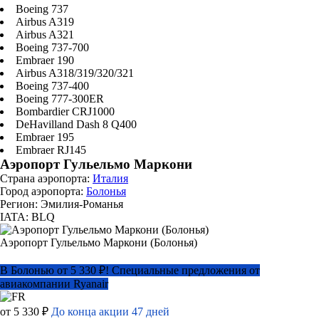
Boeing 737
Airbus A319
Airbus A321
Boeing 737-700
Embraer 190
Airbus A318/319/320/321
Boeing 737-400
Boeing 777-300ER
Bombardier CRJ1000
DeHavilland Dash 8 Q400
Embraer 195
Embraer RJ145
Аэропорт Гульельмо Маркони
Страна аэропорта:
Италия
Город аэропорта:
Болонья
Регион: Эмилия-Романья
IATA: BLQ
Аэропорт Гульельмо Маркони (Болонья)
В Болонью от 5 330 ₽! Специальные предложения от
авиакомпании Ryanair
от 5 330 ₽
До конца акции 47 дней