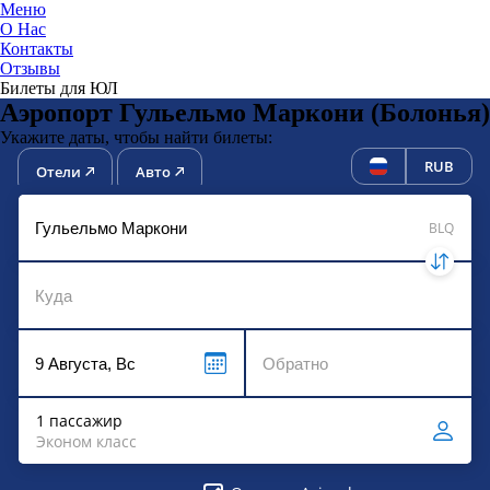
Меню
О Нас
Контакты
ЮниТи
Отзывы
Билеты для ЮЛ
Аэропорт Гульельмо Маркони (Болонья)
Укажите даты, чтобы найти билеты:
RUB
Отели
Авто
BLQ
1 пассажир
Эконом класс