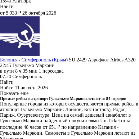
15:40
Ататюрк
Найти
от 5 933 ₽
26 октября 2026
Болонья - Симферополь (Крым)
SU 2429
Аэрофлот
Airbus A320
22:45
Гульельмо Маркони
в пути
8 ч 35 мин
1 пересадка
07:20
Симферополь
Найти
Найти
11 августа 2026
Показать еще
Прямые рейсы в аэропорт Гульельмо Маркони летают из 84 городов
Популярные города из которых осуществляются прямые рейсы в
аэропорт Гульельмо Маркони: Лондон, Кос (остров), Родос,
Париж, Фуэртевентура.
Цена на самый дешевый авиабилет в
Гульельмо Маркони найденный покупателями UniTicket.ru за
последние 48 часов
от 651 ₽
по направлению Катания -
Гульельмо Маркони. Самолеты в Гульельмо Маркони летают из
84 городов.