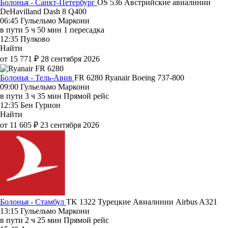
Болонья - Санкт-Петербург
OS 536
Австрийские авиалинии
DeHavilland Dash 8 Q400
06:45
Гульельмо Маркони
в пути
5 ч 50 мин
1 пересадка
12:35
Пулково
Найти
от 15 771 ₽
28 сентября 2026
Болонья - Тель-Авив
FR 6280
Ryanair
Boeing 737-800
09:00
Гульельмо Маркони
в пути
3 ч 35 мин
Прямой рейс
12:35
Бен Гурион
Найти
от 11 605 ₽
23 сентября 2026
Болонья - Стамбул
TK 1322
Турецкие Авиалинии
Airbus A321
13:15
Гульельмо Маркони
в пути
2 ч 25 мин
Прямой рейс