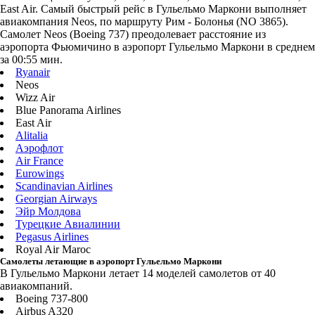
East Air. Самый быстрый рейс в Гульельмо Маркони выполняет
авиакомпания Neos, по маршруту Рим - Болонья (NO 3865).
Самолет Neos (Boeing 737) преодолевает расстояние из
аэропорта Фьюмичино в аэропорт Гульельмо Маркони в среднем
за 00:55 мин.
Ryanair
Neos
Wizz Air
Blue Panorama Airlines
East Air
Alitalia
Аэрофлот
Air France
Eurowings
Scandinavian Airlines
Georgian Airways
Эйр Молдова
Турецкие Авиалинии
Pegasus Airlines
Royal Air Maroc
Самолеты летающие в аэропорт Гульельмо Маркони
В Гульельмо Маркони летает 14 моделей самолетов от 40
авиакомпаний.
Boeing 737-800
Airbus A320