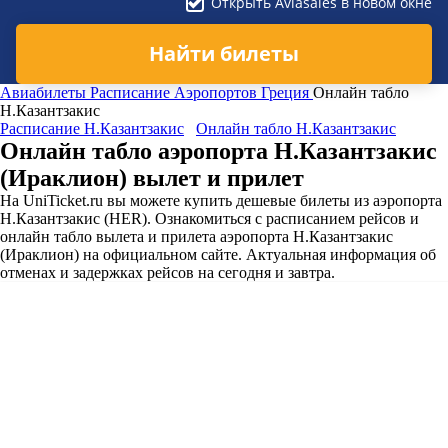
Открыть Aviasales в новом окне
Найти билеты
Авиабилеты
Расписание Аэропортов
Греция
Онлайн табло
Н.Казантзакис
Расписание Н.Казантзакис
Онлайн табло Н.Казантзакис
Онлайн табло аэропорта Н.Казантзакис
(Ираклион) вылет и прилет
На UniTicket.ru вы можете купить дешевые билеты из аэропорта
Н.Казантзакис (HER). Ознакомиться с расписанием рейсов и
онлайн табло вылета и прилета аэропорта Н.Казантзакис
(Ираклион) на официальном сайте. Актуальная информация об
отменах и задержках рейсов на сегодня и завтра.