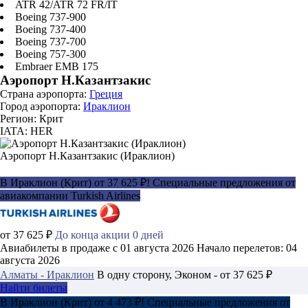
ATR 42/ATR 72 FR/IT
Boeing 737-900
Boeing 737-400
Boeing 737-700
Boeing 757-300
Embraer EMB 175
Аэропорт Н.Казантзакис
Страна аэропорта:
Греция
Город аэропорта:
Ираклион
Регион: Крит
IATA: HER
Аэропорт Н.Казантзакис (Ираклион)
В Ираклион (Крит) от 37 625 ₽! Специальные предложения от
авиакомпании Turkish Airlines
от 37 625 ₽
До конца акции 0 дней
Авиабилеты в продаже с 01 августа 2026
Начало перелетов: 04
августа 2026
Алматы - Ираклион
В одну сторону, Эконом - от 37 625 ₽
Найти билеты
В Ираклион (Крит) от 4 473 ₽! Специальные предложения от