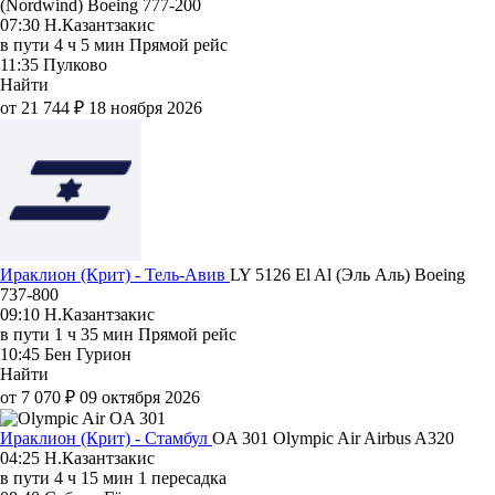
(Nordwind)
Boeing 777-200
07:30
Н.Казантзакис
в пути
4 ч 5 мин
Прямой рейс
11:35
Пулково
Найти
от 21 744 ₽
18 ноября 2026
Ираклион (Крит) - Тель-Авив
LY 5126
El Al (Эль Аль)
Boeing
737-800
09:10
Н.Казантзакис
в пути
1 ч 35 мин
Прямой рейс
10:45
Бен Гурион
Найти
от 7 070 ₽
09 октября 2026
Ираклион (Крит) - Стамбул
OA 301
Olympic Air
Airbus A320
04:25
Н.Казантзакис
в пути
4 ч 15 мин
1 пересадка