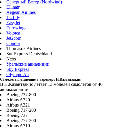
Северный Ветер (Nordwind)
Ellinair
Aegean Airlines
TUI fly
EasyJet
Eurowings
Volotea
Jet2com
Condor
Thomasok Airlines
SunExpress Deutschland
Neos
Уральские авиалинии
Sky Express
Olympic Air
Самолеты летающие в аэропорт Н.Казантзакис
В Н.Казантзакис летает 13 моделей самолетов от 46
авиакомпаний.
Boeing 737-800
Airbus A320
Airbus A321
Boeing 717-200
Boeing 737
Boeing 777-200
Airbus A319