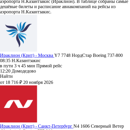
аэропорта Н.Казантзакис (Ираклион). В таблице собраны самые
дешёвые билеты и расписание авиакомпаний на рейсы из
аэропорта Н.Казантзакис.
Ираклион (Крит) - Москва
Y7 7748
НордСтар
Boeing 737-800
08:35
Н.Казантзакис
в пути
3 ч 45 мин
Прямой рейс
12:20
Домодедово
Найти
от 18 716 ₽
20 ноября 2026
Ираклион (Крит) - Санкт-Петербург
N4 1606
Северный Ветер