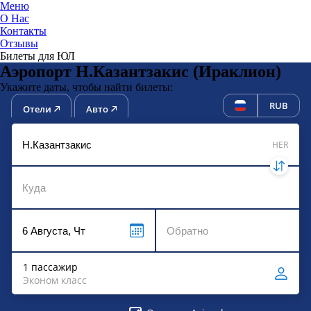
Меню
О Нас
Контакты
ЮниТи
Отзывы
Билеты для ЮЛ
Аэропорт Н.Казантзакис (Ираклион)
Укажите даты, чтобы найти билеты:
RUB
Отели
Авто
HER
1 пассажир
Эконом класс