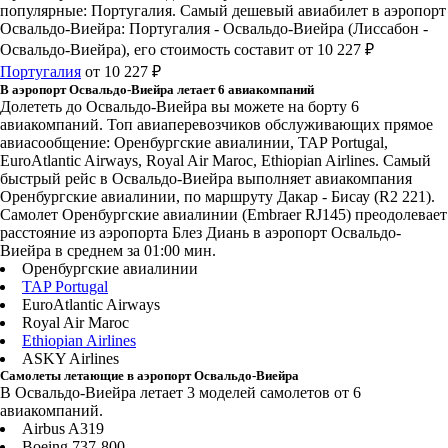
популярные: Португалия. Самый дешевый авиабилет в аэропорт
Освальдо-Виейра: Португалия - Освальдо-Виейра (Лиссабон -
Освальдо-Виейра), его стоимость составит от 10 227 ₽
Португалия
от 10 227 ₽
В аэропорт Освальдо-Виейра летает 6 авиакомпаний
Долететь до Освальдо-Виейра вы можете на борту 6
авиакомпаний. Топ авиаперевозчиков обслуживающих прямое
авиасообщение: Оренбургские авиалинии, TAP Portugal,
EuroAtlantic Airways, Royal Air Maroc, Ethiopian Airlines. Самый
быстрый рейс в Освальдо-Виейра выполняет авиакомпания
Оренбургские авиалинии, по маршруту Дакар - Бисау (R2 221).
Самолет Оренбургские авиалинии (Embraer RJ145) преодолевает
расстояние из аэропорта Блез Диань в аэропорт Освальдо-
Виейра в среднем за 01:00 мин.
Оренбургские авиалинии
TAP Portugal
EuroAtlantic Airways
Royal Air Maroc
Ethiopian Airlines
ASKY Airlines
Самолеты летающие в аэропорт Освальдо-Виейра
В Освальдо-Виейра летает 3 моделей самолетов от 6
авиакомпаний.
Airbus A319
Boeing 737-800