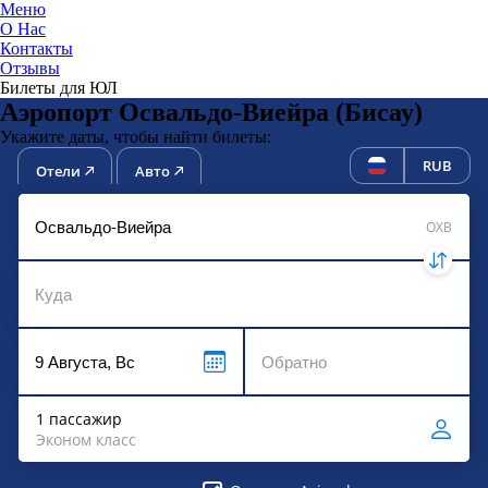
Меню
О Нас
Контакты
ЮниТи
Отзывы
Билеты для ЮЛ
Аэропорт Освальдо-Виейра (Бисау)
Укажите даты, чтобы найти билеты:
RUB
Отели
Авто
OXB
1 пассажир
Эконом класс