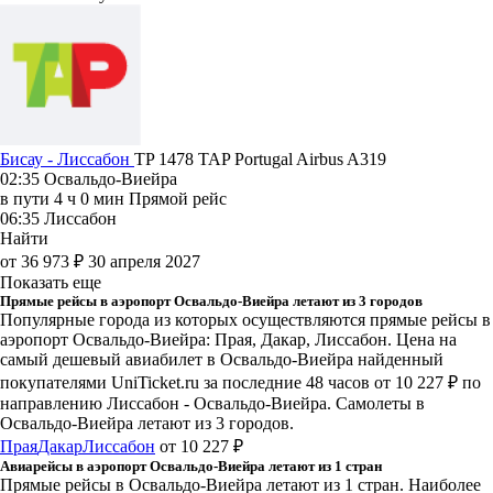
Бисау - Лиссабон
TP 1478
TAP Portugal
Airbus A319
02:35
Освальдо-Виейра
в пути
4 ч 0 мин
Прямой рейс
06:35
Лиссабон
Найти
от 36 973 ₽
30 апреля 2027
Показать еще
Прямые рейсы в аэропорт Освальдо-Виейра летают из 3 городов
Популярные города из которых осуществляются прямые рейсы в
аэропорт Освальдо-Виейра: Прая, Дакар, Лиссабон.
Цена на
самый дешевый авиабилет в Освальдо-Виейра найденный
покупателями UniTicket.ru за последние 48 часов
от 10 227 ₽
по
направлению Лиссабон - Освальдо-Виейра. Самолеты в
Освальдо-Виейра летают из 3 городов.
Прая
Дакар
Лиссабон
от 10 227 ₽
Авиарейсы в аэропорт Освальдо-Виейра летают из 1 стран
Прямые рейсы в Освальдо-Виейра летают из 1 стран. Наиболее