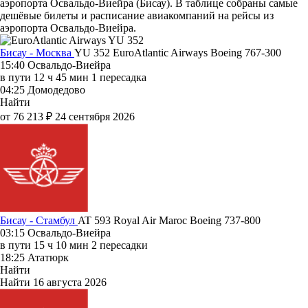
аэропорта Освальдо-Виейра (Бисау). В таблице собраны самые
дешёвые билеты и расписание авиакомпаний на рейсы из
аэропорта Освальдо-Виейра.
Бисау - Москва
YU 352
EuroAtlantic Airways
Boeing 767-300
15:40
Освальдо-Виейра
в пути
12 ч 45 мин
1 пересадка
04:25
Домодедово
Найти
от 76 213 ₽
24 сентября 2026
Бисау - Стамбул
AT 593
Royal Air Maroc
Boeing 737-800
03:15
Освальдо-Виейра
в пути
15 ч 10 мин
2 пересадки
18:25
Ататюрк
Найти
Найти
16 августа 2026