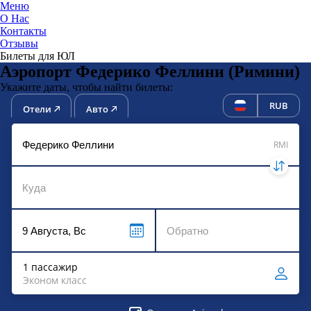
Меню
О Нас
Контакты
ЮниТи
Отзывы
Билеты для ЮЛ
Аэропорт Федерико Феллини (Римини)
Укажите даты, чтобы найти билеты:
RUB
Отели
Авто
RMI
1 пассажир
Эконом класс