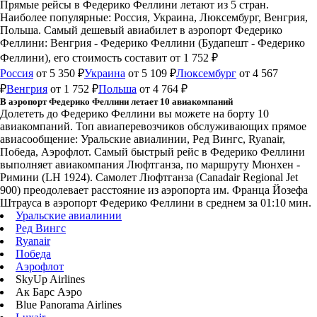
Прямые рейсы в Федерико Феллини летают из 5 стран.
Наиболее популярные: Россия, Украина, Люксембург, Венгрия,
Польша. Самый дешевый авиабилет в аэропорт Федерико
Феллини: Венгрия - Федерико Феллини (Будапешт - Федерико
Феллини), его стоимость составит от 1 752 ₽
Россия
от 5 350 ₽
Украина
от 5 109 ₽
Люксембург
от 4 567
₽
Венгрия
от 1 752 ₽
Польша
от 4 764 ₽
В аэропорт Федерико Феллини летает 10 авиакомпаний
Долететь до Федерико Феллини вы можете на борту 10
авиакомпаний. Топ авиаперевозчиков обслуживающих прямое
авиасообщение: Уральские авиалинии, Ред Вингс, Ryanair,
Победа, Аэрофлот. Самый быстрый рейс в Федерико Феллини
выполняет авиакомпания Люфтганза, по маршруту Мюнхен -
Римини (LH 1924). Самолет Люфтганза (Canadair Regional Jet
900) преодолевает расстояние из аэропорта им. Франца Йозефа
Штрауса в аэропорт Федерико Феллини в среднем за 01:10 мин.
Уральские авиалинии
Ред Вингс
Ryanair
Победа
Аэрофлот
SkyUp Airlines
Ак Барс Аэро
Blue Panorama Airlines