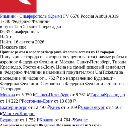
Римини - Симферополь (Крым)
FV 6678
Россия
Airbus A319
17:40
Федерико Феллини
в пути
12 ч 55 мин
1 пересадка
06:35
Симферополь
Найти
Найти
16 августа 2026
Показать еще
Прямые рейсы в аэропорт Федерико Феллини летают из 13 городов
Популярные города из которых осуществляются прямые рейсы в
аэропорт Федерико Феллини: Москва, Санкт-Петербург, Тирана,
Краснодар, Ростов-на-Дону.
Цена на самый дешевый авиабилет
в Федерико Феллини найденный покупателями UniTicket.ru за
последние 48 часов
от 1 752 ₽
по направлению Будапешт -
Федерико Феллини. Самолеты в Федерико Феллини летают из
13 городов.
Москва
от 5 350 ₽
Санкт-Петербург
от 8 361 ₽
Тирана
Краснодар
от 14 222 ₽
Ростов-на-Дону
от 13 838 ₽
Екатеринбург
от 12 497 ₽
Киев
от 5 109 ₽
Люксембург
от 4 567
₽
Мюнхен
Лондон
Будапешт
от 1 752 ₽
Краков
от 4 764 ₽
Каунас
Авиарейсы в аэропорт Федерико Феллини летают из 5 стран